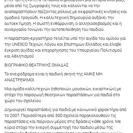
μέσα από τις ζωγραφιές τους και καλούνται να την
αναπαραστήσουν παίζοντας ρόλους με εκφραστικές κινήσεις και
ομαδικό τραγούδι. Η καλλιτεχνική δημιουργία αυξάνει την
αυτοεκτίμηση. Η σωστή ενθάρρυνση, ο αλληλοσεβασμός και η
συνεργασία τονώνει την αυτοπεποίθηση του παιδιού.
Η παράσταση-εργαστήριο τελείται υπό την αιγίδα του ομίλου για
την UNESCO Τεχνών, Λόγου και Επιστημών Ελλάδος και έλαβε
έγκριση αιγίδας και επιχορήγησης του Υπουργείου Πολιτισμού́
και Αθλητισμού́
ΒΙΟΓΡΑΦΙΚΟ ΘΕΑΤΡΙΚΗΣ ΟΜΑΔΑΣ
Το ονειρόδραμα είναι η παιδική σκηνή της ΑΜΚΕ ΜΗ
ΑΝΑΣΤΡΕΨΙΜΟΙ.
Μια ομάδα καλλιτεχνών (ηθοποιών, μουσικών, εικαστικών) με
στόχο την παραγωγή θεατρικών παραστάσεων για παιδιά στο
χώρο του σχολείου.
Δημιουργεί παραστάσεις για παιδιά με κοινωνικό χαρακτήρα από
το 2007. Περισσότερα από 300 σχολεία παρακολουθούν τις
παραστάσεις και παίρνουν μέρος στις δράσεις κάθε χρόνο. Με
κύριο στόχο την ενεργή συμμετοχή του παιδιού μέσω της