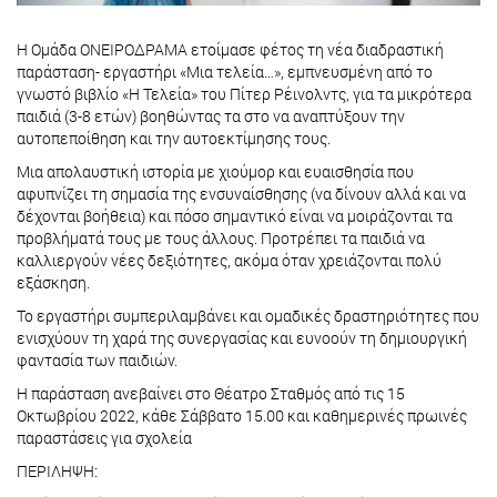
Η Ομάδα ΟΝΕΙΡΟΔΡΑΜΑ ετοίμασε φέτος τη νέα διαδραστική
παράσταση- εργαστήρι «Μια τελεία…», εμπνευσμένη από το
γνωστό βιβλίο «Η Τελεία» του Πίτερ Ρέινολντς, για τα μικρότερα
παιδιά (3-8 ετών) βοηθώντας τα στο να αναπτύξουν την
αυτοπεποίθηση και την αυτοεκτίμησης τους.
Μια απολαυστική ιστορία με χιούμορ και ευαισθησία που
αφυπνίζει τη σημασία της ενσυναίσθησης (να δίνουν αλλά και να
δέχονται βοήθεια) και πόσο σημαντικό είναι να μοιράζονται τα
προβλήματά τους με τους άλλους. Προτρέπει τα παιδιά να
καλλιεργούν νέες δεξιότητες, ακόμα όταν χρειάζονται πολύ
εξάσκηση.
Το εργαστήρι συμπεριλαμβάνει και ομαδικές δραστηριότητες που
ενισχύουν τη χαρά της συνεργασίας και ευνοούν τη δημιουργική
φαντασία των παιδιών.
Η παράσταση ανεβαίνει στο Θέατρο Σταθμός από τις 15
Οκτωβρίου 2022, κάθε Σάββατο 15.00 και καθημερινές πρωινές
παραστάσεις για σχολεία
ΠΕΡΙΛΗΨΗ: