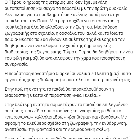
Ο Πέρρυ, ο ήρωας της ιστορίας μας, δεν έχει μεγάλη
αυτοπεποίθηση και συχνά τα παρατάει με την πρώτη δυσκολία.
Δεν μιλάει για τα προβλήματά σε κανέναν, παρά μόνο στην
κούκλα του, τον Πούκ. Μια μέρα αρχίζει να του απαντάει η
κούκλα(!) και όλα θα αλλάξουν στην ζωή του. Μια έκθεση
ζωγραφικής στο σχολείο, η δασκάλα του, αλλά και τα ίδια τα
παιδιά- θεατές που θα γίνουν επισκέπτες της έκθεσης θα τον
βοηθήσουν να ανακαλύψει την χαρά της δημιουργικής
διαδικασίας της ζωγραφικής. Τώρα ο Πέρρυ θα βοηθήσει την νέα
του φίλη και μαζί θα ανακαλύψουν την χαρά που προσφέρει η
συνεργασία.
Η παράσταση-εργαστήριο διαρκεί συνολικά 70 λεπτά (μαζί με το
εργαστήρι, χωρίς διάλειμμα) κι αποτελείται από τρεις ενότητες:
Στην πρώτη ενότητα τα παιδιά θα παρακολουθήσουν τη
διαδραστική θεατρική παράσταση «Μια Τελεία…».
Στην δεύτερη ενότητα συμμετέχουν τα παιδιά σε επιλεγμένες
ασκήσεις- παιχνίδια εμπιστοσύνης και γνωριμίας με θέματα
«επικοινωνώ», «αλληλεπιδρώ», «βοηθιέμαι» και «βοηθάω». Με
αφορμή το ελεύθερο σχέδιο στη ζωγραφική, την ενθάρρυνση,
αναπτύσσω την φαντασία και την δημιουργική σκέψη.
Στην τρίτη ενότητα τα παιδιά δημιουργούν μια ιστορία όλοι μαζί,