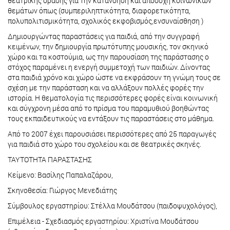
θεατρικής δράσης για την κατανόηση και αποδοχή κοινωνικών
θεμάτων όπως (συμπεριληπτικότητα, διαφορετικότητα,
πολυπολιτισμικότητα, σχολικός εκφοβισμός,ενσυναίσθηση )
Δημιουργώντας παραστάσεις για παιδιά, από την συγγραφή
κειμένων, την δημιουργία πρωτότυπης μουσικής, τον σκηνικό
χώρο και τα κοστούμια, ως την παρουσίαση της παράστασης ο
στόχος παραμένει η ενεργή συμμετοχή των παιδιών. Δίνοντας
στα παιδιά χρόνο και χώρο ώστε να εκφράσουν τη γνώμη τους σε
σχέση με την παράσταση και να αλλάξουν πολλές φορές την
ιστορία. Η θεματολογία τις περισσότερες φορές είναι κοινωνική
και σύγχρονη μέσα από το πρίσμα του παραμυθιού βοηθώντας
τους εκπαιδευτικούς να εντάξουν τις παραστάσεις στο μάθημα.
Από το 2007 έχει παρουσιάσει περισσότερες από 25 παραγωγές
για παιδιά στο χώρο του σχολείου και σε θεατρικές σκηνές.
ΤΑΥΤΟΤΗΤΑ ΠΑΡΑΣΤΑΣΗΣ
Κείμενο: Βασίλης Παπαλαζάρου,
Σκηνοθεσία: Γιώργος Μενεδιάτης
Σύμβουλος εργαστηρίου: Στέλλα Μουδάτσου (παιδοψυχολόγος),
Επιμέλεια - Σχεδιασμός εργαστηρίου: Χριστίνα Μουδάτσου