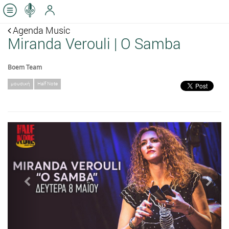
Agenda Music
Miranda Verouli | O Samba
Boem Team
μουσική
Half Note
Previous
Next