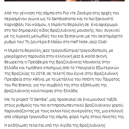
Από την γέννηση τής σάμπα στο Ρίο ντε Zανέιρο στις αρχές του
περασμένου αιώνα ως το Sambodromo και το πιο ξακουστό
Καρναβάλι τού κόσμου, η Μιράντα Βερούλη σε ένα αφιέρωμα
στο πιο δημοφιλές είδος Βραζιλιάνικης μουσικής, που συγκινεί
με τις λυρικές μελωδίες του και ξεσηκώνει με τον ακαταμάχητο
ρυθμό του! Τη Δευτέρα 8 Μαΐου στο Half Note Jazz Club!
Η Μιράντα Βερούλη, jazz τραγουδίστρια/τραγουδοποιός, με
μακρόχρονη παρουσία στην ελληνική jazz & world σκηνή,
θεωρείται η Πρέσβειρα της Βραζιλιάνικης Μουσικής στην
Ελλάδα και τιμήθηκε επισήμως από το Υπουργείο Εξωτερικών
της Βραζιλίας το 2018, σε τελετή που έγινε στην Βραζιλιάνικη
Πρεσβεία στην Αθήνα, με το μετάλλιο του Ιππότη του Τάγματος
του Rio Branco, για την συμβολή της στην εξάπλωση της
βραζιλιάνικης κουλτούρας στην Ελλάδα.
Με το project “O Samba”, μας προσκαλεί σε ένα μουσικό ταξίδι
στους ρυθμούς του πιο αντιπροσωπευτικού βραζιλιάνικου χορού,
παρουσιάζoντας με τους εκλεκτούς συνεργάτες της, μια επιλογή
από υπέροχα τραγούδια της σάμπα, φόρο τιμής στους ποιητές της.
Η εκδήλωση τελείται υπό την Αιγίδα της Βραζιλιάνικης