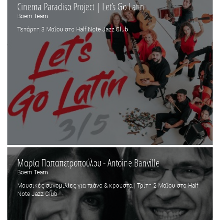
Cinema Paradiso Project | Let’s Go Latin
Boem Team
Τετάρτη 3 Μαΐου στο Half Note Jazz Club
Μαρία Παπαπετροπούλου - Antoine Banville
Boem Team
Μουσικές συνομιλίες για πιάνο & κρουστά | Τρίτη 2 Μαΐου στο Half
Note Jazz Club