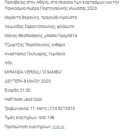
Πρεσβείας στην Αθήνα, στα πλαίσια των εορτασμών για την
Παγκόσμια Ημέρα Πορτογαλικής γλώσσας 2023.
Μιράντα Βερούλη, τραγούδι/κρουστά
Λεωνίδας Σαραντόπουλος, φλάουτο
Μάνος Θεοδοσάκης, μπάσο/τρομπέτα
Τζώρτζης Τσιρόπουλος, κιθάρα
Αναστάσης Γούλιαρης, τύμπανα
Info
MIRANDA VEROULI “O SAMBA”
ΔΕΥΤΕΡΑ 8 ΜΑΪΟΥ 2023
Έναρξη 21:30
Half Note Jazz Club
Τριβωνιανού 17, Μετς | 210 9213310
Τιμές εισιτηρίων: από 10€
Προπώληση εισιτηρίων:
viva.gr