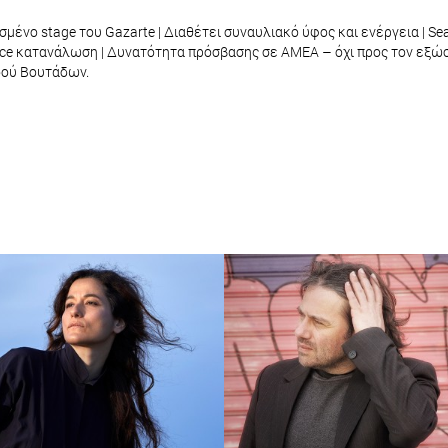
νισμένο stage του Gazarte | Διαθέτει συναυλιακό ύφος και ενέργεια | S
rvice κατανάλωση | Δυνατότητα πρόσβασης σε ΑΜΕΑ – όχι προς τον εξώ
οδού Βουτάδων.