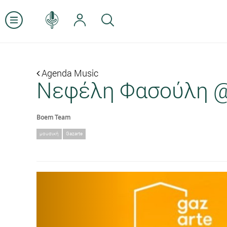
Agenda Music
Νεφέλη Φασούλη @ 
Boem Team
μουσική
Gazarte
Previous