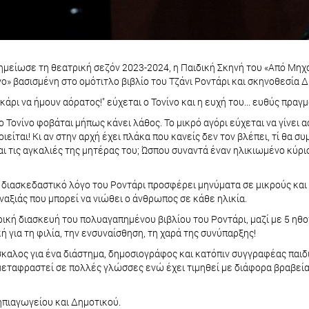
σημείωσε τη θεατρική σεζόν 2023-2024, η Παιδική Σκηνή του «Από Μηχ
νο» βασισμένη στο ομότιτλο βιβλίο του Τζάνι Ροντάρι και σκηνοθεσία
ρι να ήμουν αόρατος!" εύχεται ο Τονίνο και η ευχή του... ευθύς πραγμ
 Τονίνο φοβάται μήπως κάνει λάθος. Το μικρό αγόρι εύχεται να γίνει 
ται! Κι αν στην αρχή έχει πλάκα που κανείς δεν τον βλέπει, τί θα συμ
αι τις αγκαλιές της μητέρας του; Ώσπου συναντά έναν ηλικιωμένο κύριο
διασκεδαστικό λόγο του Ροντάρι προσφέρει μηνύματα σε μικρούς και με
αξιάς που μπορεί να νιώθει ο άνθρωπος σε κάθε ηλικία.
ή διασκευή του πολυαγαπημένου βιβλίου του Ροντάρι, μαζί με 5 ηθοπ
 για τη φιλία, την ενσυναίσθηση, τη χαρά της συνύπαρξης!
άσκαλος για ένα διάστημα, δημοσιογράφος και κατόπιν συγγραφέας παιδ
 μεταφραστεί σε πολλές γλώσσες ενώ έχει τιμηθεί με διάφορα βραβεί
ηπιαγωγείου και Δημοτικού.