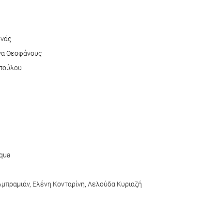
ωνάς
ννα Θεοφάνους
οπούλου
cqua
Αμπραμιάν, Ελένη Κονταρίνη, Λελούδα Κυριαζή