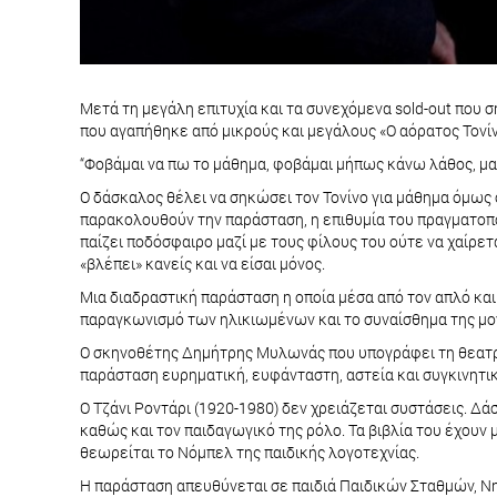
Μετά τη μεγάλη επιτυχία και τα συνεχόμενα sold-out που 
που αγαπήθηκε από μικρούς και μεγάλους «Ο αόρατος Τονί
“Φοβάμαι να πω το μάθημα, φοβάμαι μήπως κάνω λάθος, μακά
Ο δάσκαλος θέλει να σηκώσει τον Τονίνο για μάθημα όμως ο
παρακολουθούν την παράσταση, η επιθυμία του πραγματοποιεί
παίζει ποδόσφαιρο μαζί με τους φίλους του ούτε να χαίρετ
«βλέπει» κανείς και να είσαι μόνος.
Μια διαδραστική παράσταση η οποία μέσα από τον απλό και 
παραγκωνισμό των ηλικιωμένων και το συναίσθημα της μον
Ο σκηνοθέτης Δημήτρης Μυλωνάς που υπογράφει τη θεατρικ
παράσταση ευρηματική, ευφάνταστη, αστεία και συγκινητική
Ο Τζάνι Ροντάρι (1920-1980) δεν χρειάζεται συστάσεις. Δ
καθώς και τον παιδαγωγικό της ρόλο. Τα βιβλία του έχουν
θεωρείται το Νόμπελ της παιδικής λογοτεχνίας.
Η παράσταση απευθύνεται σε παιδιά Παιδικών Σταθμών, Ν