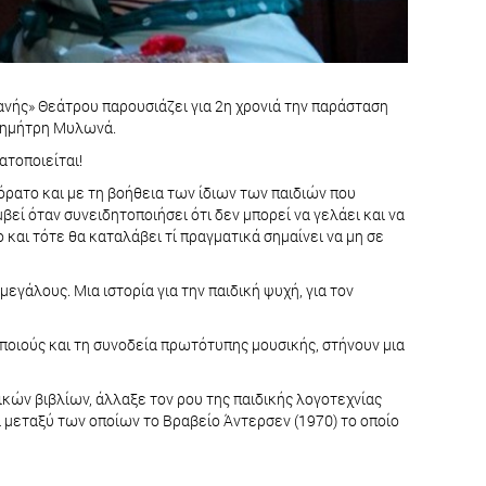
ανής» Θεάτρου παρουσιάζει για 2η χρονιά την παράσταση
 Δημήτρη Μυλωνά.
ατοποιείται!
αόρατο και με τη βοήθεια των ίδιων των παιδιών που
βεί όταν συνειδητοποιήσει ότι δεν μπορεί να γελάει και να
 και τότε θα καταλάβει τί πραγματικά σημαίνει να μη σε
γάλους. Μια ιστορία για την παιδική ψυχή, για τον
οιούς και τη συνοδεία πρωτότυπης μουσικής, στήνουν μια
ικών βιβλίων, άλλαξε τον ρου της παιδικής λογοτεχνίας
α μεταξύ των οποίων το Βραβείο Άντερσεν (1970) το οποίο