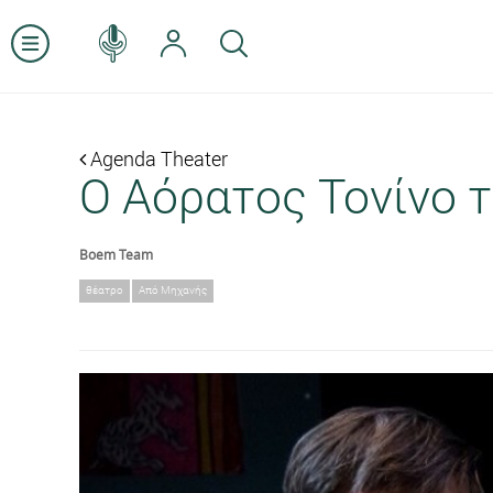
Agenda Theater
Ο Αόρατος Τονίνο τ
Boem Team
θέατρο
Από Μηχανής