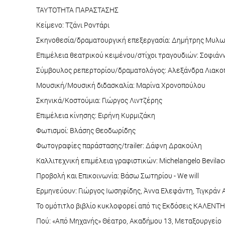
ΤΑΥΤΟΤΗΤΑ ΠΑΡΑΣΤΑΣΗΣ
Κείμενο: Τζάνι Ροντάρι
Σκηνοθεσία/δραματουργική επεξεργασία: Δημήτρης Μυλ
Επιμέλεια θεατρικού κειμένου/στίχοι τραγουδιών: Σοφιά
Σύμβουλος ρεπερτορίου/δραματολόγος: Αλεξάνδρα Λιακ
Μουσική/Μουσική διδασκαλία: Μαρίνα Χρονοπούλου
Σκηνικά/Κοστούμια: Γιώργος Λιντζέρης
Επιμέλεια κίνησης: Ειρήνη Κυρμιζάκη
Φωτισμοί: Βλάσης Θεοδωρίδης
Φωτογραφίες παράστασης/trailer: Δάφνη Δρακούλη
Καλλιτεχνική επιμέλεια γραφιστικών: Michelangelo Bevila
Προβολή και Επικοινωνία: Βάσω Σωτηρίου - We will
Ερμηνεύουν: Γιώργος Ιωσηφίδης, Άννα Ελεφάντη, Τιγκράν 
Το ομότιτλο βιβλίο κυκλοφορεί από τις Εκδόσεις ΚΑΛΕΝΤΗ
Πού: «Από Μηχανής» Θέατρο, Ακαδήμου 13, Μεταξουργείο