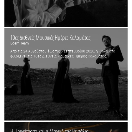
10ες Διεθνείς Μουσικές Ημέρες Καλαμάτας
Boem Team
Από τις 24 Αυγούστου έως τις 6 Σεπτεμβρίου 2026, η Καλαμάτα
φιλοξενεί τις 10ες Διεθνείς Μουσικές Ημέρες Καλαμάτας.
Η Πριγκίπισσα και η Μαγική της Βεντάλια