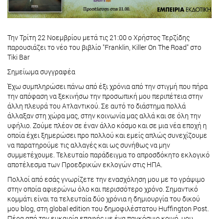
Την Τρίτη 22 Νοεμβρίου μετά τις 21:00 ο Χρήστος Τερζίδης
παρουσιάζει το νέο του βιβλίο "Franklin, Killer On The Road" στο
Tiki Bar
Σημείωμα συγγραφέα
Έχω συμπληρώσει πάνω από έξι χρόνια από την στιγμή που πήρα
την απόφαση να ξεκινήσω την προσωπική μου περιπέτεια στην
άλλη πλευρά του Ατλαντικού. Σε αυτό το διάστημα πολλά
άλλαξαν στη χώρα μας, στην κοινωνία μας αλλά και σε όλη την
υφήλιο. Ζούμε πλέον σε έναν άλλο κόσμο και σε μια νέα εποχή η
οποία έχει ξημερώσει προ πολλού και εμείς απλώς συνεχίζουμε
να παρατηρούμε τις αλλαγές και ως συνήθως να μην
συμμετέχουμε. Τελευταίο παράδειγμα το απροσδόκητο εκλογικό
αποτέλεσμα των Προεδρικών εκλογών στις ΗΠΑ.
Πολλοί από εσάς γνωρίζετε την ενασχόληση μου με το γράψιμο
στην οποία αφιερώνω όλο και περισσότερο χρόνο. Σημαντικό
κομμάτι είναι τα τελευταία δύο χρόνια η δημιουργία του δικού
μου blog, στη global edition του δημοφιλέστατου Huffington Post.
Πέρα από την ευκαιρία επαφής με ένα παγκόσμιο κοινό, μου