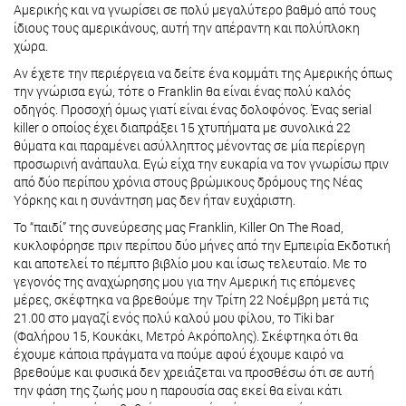
Αμερικής και να γνωρίσει σε πολύ μεγαλύτερο βαθμό από τους
ίδιους τους αμερικάνους, αυτή την απέραντη και πολύπλοκη
χώρα.
Αν έχετε την περιέργεια να δείτε ένα κομμάτι της Αμερικής όπως
την γνώρισα εγώ, τότε ο Franklin θα είναι ένας πολύ καλός
οδηγός. Προσοχή όμως γιατί είναι ένας δολοφόνος. Ένας serial
killer ο οποίος έχει διαπράξει 15 χτυπήματα με συνολικά 22
θύματα και παραμένει ασύλληπτος μένοντας σε μία περίεργη
προσωρινή ανάπαυλα. Εγώ είχα την ευκαρία να τον γνωρίσω πριν
από δύο περίπου χρόνια στους βρώμικους δρόμους της Νέας
Υόρκης και η συνάντηση μας δεν ήταν ευχάριστη.
Το “παιδί” της συνεύρεσης μας Franklin, Killer On The Road,
κυκλοφόρησε πριν περίπου δύο μήνες από την Εμπειρία Εκδοτική
και αποτελεί το πέμπτο βιβλίο μου και ίσως τελευταίο. Με το
γεγονός της αναχώρησης μου για την Αμερική τις επόμενες
μέρες, σκέφτηκα να βρεθούμε την Τρίτη 22 Νοέμβρη μετά τις
21.00 στο μαγαζί ενός πολύ καλού μου φίλου, το Tiki bar
(Φαλήρου 15, Κουκάκι, Μετρό Ακρόπολης). Σκέφτηκα ότι θα
έχουμε κάποια πράγματα να πούμε αφού έχουμε καιρό να
βρεθούμε και φυσικά δεν χρειάζεται να προσθέσω ότι σε αυτή
την φάση της ζωής μου η παρουσία σας εκεί θα είναι κάτι