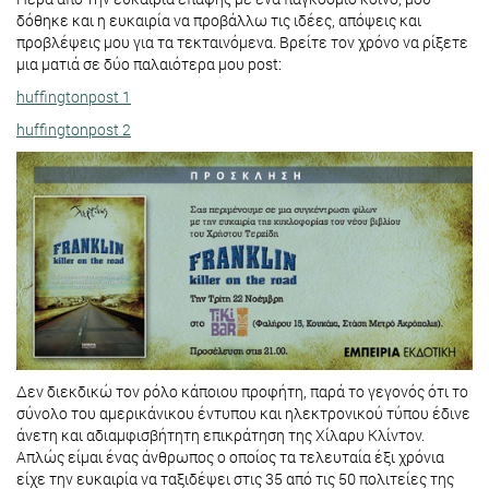
δόθηκε και η ευκαιρία να προβάλλω τις ιδέες, απόψεις και
προβλέψεις μου για τα τεκταινόμενα. Βρείτε τον χρόνο να ρίξετε
μια ματιά σε δύο παλαιότερα μου post:
huffingtonpost 1
huffingtonpost 2
Δεν διεκδικώ τον ρόλο κάποιου προφήτη, παρά το γεγονός ότι το
σύνολο του αμερικάνικου έντυπου και ηλεκτρονικού τύπου έδινε
άνετη και αδιαμφισβήτητη επικράτηση της Χίλαρυ Κλίντον.
Απλώς είμαι ένας άνθρωπος ο οποίος τα τελευταία έξι χρόνια
είχε την ευκαιρία να ταξιδέψει στις 35 από τις 50 πολιτείες της