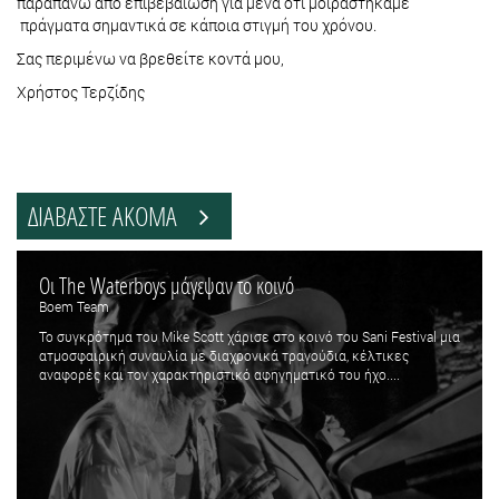
παραπάνω από επιβεβαίωση για μένα ότι μοιραστήκαμε
πράγματα σημαντικά σε κάποια στιγμή του χρόνου.
Σας περιμένω να βρεθείτε κοντά μου,
Χρήστος Τερζίδης
ΔΙΑΒΑΣΤΕ ΑΚΟΜΑ
Οι The Waterboys μάγεψαν το κοινό
Boem Team
Το συγκρότημα του Mike Scott χάρισε στο κοινό του Sani Festival μια
ατμοσφαιρική συναυλία με διαχρονικά τραγούδια, κέλτικες
αναφορές και τον χαρακτηριστικό αφηγηματικό του ήχο....