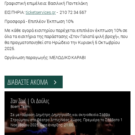
Γραφιστική επιμέλεια: Βασιλική Παντελάκη
ΕΙΣΙΤΗΡΙΑ:
ticketservices.gr
- 210 72 34 567
Προσφορά - Επιπλέον Έκπτωση 10%
Με κάθε αγορά εισιτηρίου παρέχεται επιπλέον έκπτωση 10% σε
όλα τα εισιτήρια της παράστασης «Στον Γαλατά ψιλή βροχή», που
θα πραγματοποιηθεί στο Ηρώδειο την Κυριακή 5 Οκτωβρίου
2025.
Οργάνωση παραγωγής: ΜΕΛΩΔΙΚΟ ΚΑΡΑΒΙ
ΔΙΑΒΑΣΤΕ ΑΚΟΜΑ
Ζαν Ζενέ | Οι Δούλες
Boem Team
Σε μετάφραση Δημήτρη Δημητριάδη και σκηνοθεσία Σάββα
Στρούμπου στο Θέατρο Άττις-Νέος Χώρος. Πρεμιέρα το Σάββατο 1
Νοεμβρίου 2025, ώρα έναρξης: 21.00....