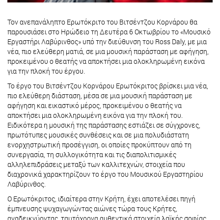
Τον ανεπανάληπτο Ερωτόκριτο του Βιτσέντζου Κορνάρου θα
παρουσιάσει στο Ηρώδειο τη Δευτέρα 6 Οκτωβρίου το «Μουσικό
Εργαστήρι Λαβύρινθος» υπό την διεύθυνση του Ross Daly, με μια
νέα, πιο ελεύθερη ματιά, σε μια μουσική παράσταση με αφήγηση,
προκειμένου ο θεατής να αποκτήσει μια ολοκληρωμένη εικόνα
για την πλοκή του έργου.
Το έργο του Βιτσέντζου Κορνάρου Ερωτόκριτος βρίσκει μια νέα,
πιο ελεύθερη διάσταση, μέσα σε μια μουσική παράσταση με
αφήγηση και εικαστικό μέρος, προκειμένου ο θεατής να
αποκτήσει μια ολοκληρωμένη εικόνα για την πλοκή του.
Ειδικότερα η μουσική της παράστασης εστιάζει σε σύγχρονες,
πρωτότυπες μουσικές συνθέσεις και σε μια πολυδιάστατη
ενορχηστρωτική προσέγγιση, οι οποίες προκύπτουν από τη
συνεργασία, τη συλλογικότητα και τις διαπολιτισμικές
αλληλεπιδράσεις μεταξύ των καλλιτεχνών, στοιχεία που
διαχρονικά χαρακτηρίζουν το έργο του Μουσικού Εργαστηρίου
Λαβύρινθος.
Ο Ερωτόκριτος, ιδιαίτερα στην Κρήτη, έχει αποτελέσει πηγή
έμπνευσης ψυχαγωγώντας αιώνες τώρα τους Κρήτες,
αναδεικνύοντας ταυτόχρονα αυθεντικά στοιχεία λαϊκής σοφίας,