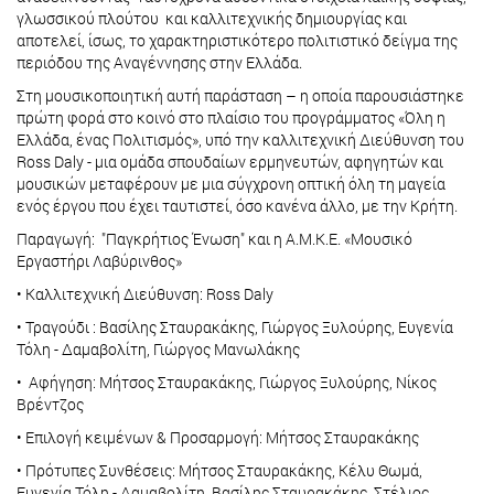
γλωσσικού πλούτου και καλλιτεχνικής δημιουργίας και
αποτελεί, ίσως, το χαρακτηριστικότερο πολιτιστικό δείγμα της
περιόδου της Αναγέννησης στην Ελλάδα.
Στη μουσικοποιητική αυτή παράσταση – η οποία παρουσιάστηκε
πρώτη φορά στο κοινό στο πλαίσιο του προγράμματος «Όλη η
Ελλάδα, ένας Πολιτισμός», υπό την καλλιτεχνική Διεύθυνση του
Ross Daly - μια ομάδα σπουδαίων ερμηνευτών, αφηγητών και
μουσικών μεταφέρουν με μια σύγχρονη οπτική όλη τη μαγεία
ενός έργου που έχει ταυτιστεί, όσο κανένα άλλο, με την Κρήτη.
Παραγωγή: "Παγκρήτιος Ένωση" και η Α.Μ.Κ.Ε. «Μουσικό
Εργαστήρι Λαβύρινθος»
• Καλλιτεχνική Διεύθυνση: Ross Daly
• Τραγούδι : Βασίλης Σταυρακάκης, Γιώργος Ξυλούρης, Ευγενία
Τόλη - Δαμαβολίτη, Γιώργος Μανωλάκης
• Αφήγηση: Μήτσος Σταυρακάκης, Γιώργος Ξυλούρης, Νίκος
Βρέντζος
• Επιλογή κειμένων & Προσαρμογή: Μήτσος Σταυρακάκης
• Πρότυπες Συνθέσεις: Μήτσος Σταυρακάκης, Κέλυ Θωμά,
Ευγενία Τόλη - Δαμαβολίτη, Βασίλης Σταυρακάκης, Στέλιος