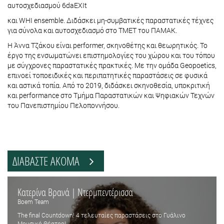
αυτοσχεδιασμού 6daEXIt
και WHI ensemble. Διδάσκει μη-συμβατικές παραστατικές τέχνες
για σύνολα και αυτοσχεδιασμό στο ΤΜΕΤ του ΠΑΜΑΚ.
Η Άννα Τζάκου είναι performer, σκηνοθέτης και θεωρητικός. Το
έργο της ενσωματώνει επιστημολογίες του χώρου και του τόπου
με σύγχρονες παραστατικές πρακτικές. Με την ομάδα Geopoetics,
επινοεί τοποειδικές και περιπατητικές παραστάσεις σε φυσικά
και αστικά τοπία. Από το 2019, διδάσκει σκηνοθεσία, υποκριτική
και performance στο Τμήμα Παραστατικών και Ψηφιακών Τεχνών
του Πανεπιστημίου Πελοποννήσου.
ΔΙΑΒΑΣΤΕ ΑΚΟΜΑ
Κατερίνα Βρανά | Ντερμπεντέρισσα
Boem Team
The final Countdown! 4 τελευταίες παραστάσεις στο Γυάλινο
Μουσικό Θέατρο!