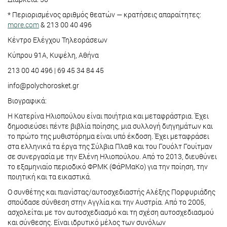
* Περιορισμένος αριθμός θεατών — κρατήσεις απαραίτητες:
more.com
& 213 00 40 496
Κέντρο Ελέγχου Τηλεοράσεων
Κύπρου 91Α, Κυψέλη, Αθήνα
213 00 40 496 | 69 45 34 84 45
info@polychorosket.gr
Βιογραφικά:
Η Κατερίνα Ηλιοπούλου είναι ποιήτρια και μεταφράστρια. Έχει
δημοσιεύσει πέντε βιβλία ποίησης, μια συλλογή διηγημάτων και
το πρώτο της μυθιστόρημα είναι υπό έκδοση. Έχει μεταφράσει
στα ελληνικά τα έργα της Σύλβια Πλαθ και του Γουόλτ Γουίτμαν
σε συνεργασία με την Ελένη Ηλιοπούλου. Από το 2013, διευθύνει
το εξαμηνιαίο περιοδικό ΦΡΜΚ (ΦάΡΜαΚο) για την ποίηση, την
ποιητική και τα εικαστικά.
Ο συνθέτης και πιανίστας/αυτοσχεδιαστής Αλέξης Πορφυριάδης
σπούδασε σύνθεση στην Αγγλία και την Αυστρία. Από το 2005,
ασχολείται με τον αυτοσχεδιασμό και τη σχέση αυτοσχεδιασμού
και σύνθεσης. Είναι ιδρυτικό μέλος των συνόλων