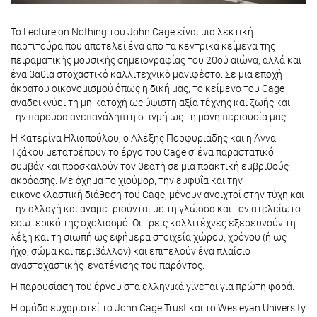
Το Lecture on Nothing του John Cage είναι μια λεκτική
παρτιτούρα που αποτελεί ένα από τα κεντρικά κείμενα της
πειραματικής μουσικής σημειογραφίας του 20ού αιώνα, αλλά και
ένα βαθιά στοχαστικό καλλιτεχνικό μανιφέστο. Σε μια εποχή
άκρατου οικονομισμού όπως η δική μας, το κείμενο του Cage
αναδεικνύει τη μη-κατοχή ως ύψιστη αξία τέχνης και ζωής και
την παρούσα ανεπανάληπτη στιγμή ως τη μόνη περιουσία μας.
H Κατερίνα Ηλιοπούλου, ο Αλέξης Πορφυριάδης και η Άννα
Τζάκου μετατρέπουν το έργο του Cage σ’ ένα παραστατικό
συμβάν και προσκαλούν τον θεατή σε μια πρακτική εμβριθούς
ακρόασης. Με όχημα το χιούμορ, την ευφυΐα και την
εικονοκλαστική διάθεση του Cage, μένουν ανοιχτοί στην τύχη και
την αλλαγή και αναμετριούνται με τη γλώσσα και τον ατελείωτο
εσωτερικό της σχολιασμό. Οι τρεις καλλιτέχνες εξερευνούν τη
λέξη και τη σιωπή ως εφήμερα στοιχεία χώρου, χρόνου (ή ως
ήχο, σώμα και περιβάλλον) και επιτελούν ένα πλαίσιο
αναστοχαστικής ενατένισης του παρόντος.
Η παρουσίαση του έργου στα ελληνικά γίνεται για πρώτη φορά.
Η ομάδα ευχαριστεί το John Cage Trust και το Wesleyan University