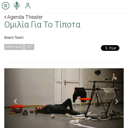
Agenda Theater
Ομιλία Για Το Τίποτα
Boem Team
performance
K.E.T.
Previous
Next