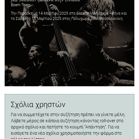
Boem Team
Την Παρασκευή 14 Μαρτίου 2025 στο Gazarte Main Stage, Αθήνα και
το Σάββατο 15 Μαρτίου 2025 στον Πολυχώρο Soul, Θεσσαλονίκη.
Σχόλια χρηστών
Για να συμμετέχετε στην συζήτηση πρέπει να γίνετε μέλη.
Λάβετε μέρος σε κάποια συζήτηση κάνοντας roll-over στο
αρχικό σχόλιο και πατήστε το κουμπί "Απάντηση". Για να
εισάγετε ένα νέο σχόλιο χρησιμοποιήστε την φόρμα στο