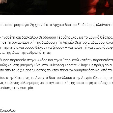
ου επιστρέφει για 2η χρονιά στο Αρχαίο Θέατρο Επιδαύρου, κλείνοντα
ηνοθέτη και δασκάλου Θεόδωρου Τερζόπουλου με το Εθνικό Θέατρο, η
κίνησε τη συναρπαστική της διαδρομή, το Αρχαίο Θέατρο Επιδαύρου, ο
 εμπειρία για όσους θέλουν να ζήσουν – για πρώτη ή για μία ακόμα 
ορία της ίδιας της ανθρωπότητας.
ύθησε περιοδεία στην Ελλάδα και την Κύπρο, ενώ κατόπιν παρουσιάστη
ς και στη μακρινή Κίνα, στο Huichang Theatre Village. Ως πράξη αδι
σο από τους χιλιάδες θεατές που την παρακολούθησαν όσο και από τ
ου στην Κατερίνη, το Ανοιχτό Θέατρο Φλόκα στην Αρχαία Ολυμπία, το
, και λίγες μόλις μέρες μετά την ιστορική της επιστροφή στο Αρχαίο
nuntum, στην Αυστρία.
ρζόπουλος