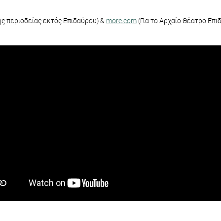
της περιοδείας εκτός Επιδαύρου) &
more.com
(Για το Αρχαίο Θέατρο Επι