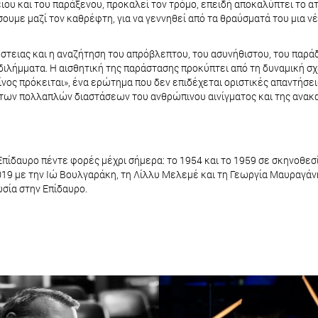
ειου και του παράξενου, προκαλεί τον τρόμο, επειδή αποκαλύπτει το ατ
ουμε μαζί τον καθρέφτη, για να γεννηθεί από τα θραύσματά του μια νέ
έστειας και η αναζήτηση του απρόβλεπτου, του ασυνήθιστου, του πα
διλήμματα. Η αισθητική της παράστασης προκύπτει από τη δυναμική σχ
νος πρόκειται», ένα ερώτημα που δεν επιδέχεται οριστικές απαντήσει
, των πολλαπλών διαστάσεων του ανθρώπινου αινίγματος και της ανα
Επίδαυρο πέντε φορές μέχρι σήμερα: το 1954 και το 1959 σε σκηνοθε
2019 με την Ιώ Βουλγαράκη, τη Λίλλυ Μελεμέ και τη Γεωργία Μαυραγά
σία στην Επίδαυρο.