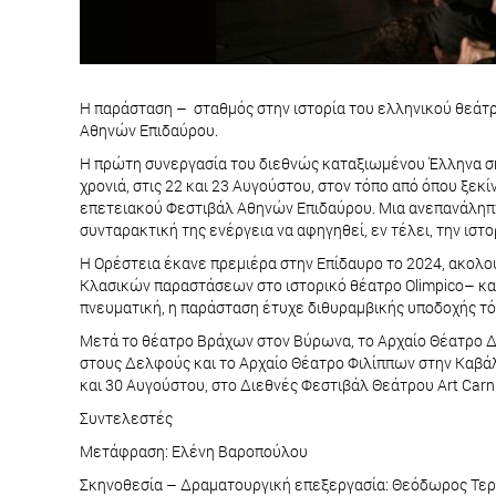
Η παράσταση – σταθμός στην ιστορία του ελληνικού θεάτρ
Αθηνών Επιδαύρου.
Η πρώτη συνεργασία του διεθνώς καταξιωμένου Έλληνα σκ
χρονιά, στις 22 και 23 Αυγούστου, στον τόπο από όπου ξε
επετειακού Φεστιβάλ Αθηνών Επιδαύρου. Μια ανεπανάληπτη
συνταρακτική της ενέργεια να αφηγηθεί, εν τέλει, την ιστ
Η Ορέστεια έκανε πρεμιέρα στην Επίδαυρο το 2024, ακολο
Κλασικών παραστάσεων στο ιστορικό θέατρο Olimpico– καθώ
πνευματική, η παράσταση έτυχε διθυραμβικής υποδοχής τό
Μετά το θέατρο Βράχων στον Βύρωνα, το Αρχαίο Θέατρο Δί
στους Δελφούς και το Αρχαίο Θέατρο Φιλίππων στην Καβάλα
και 30 Αυγούστου, στο Διεθνές Φεστιβάλ Θεάτρου Art Car
Συντελεστές
Μετάφραση: Ελένη Βαροπούλου
Σκηνοθεσία – Δραματουργική επεξεργασία: Θεόδωρος Τε