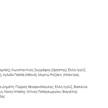
ομπός), Κωνσταντίνος Ζωγράφος (Ορέστης), Έλλη Ιγγλίζ
ς), Αγλαΐα Παππά (Αθηνά), Μυρτώ Ροζάκη (Ηλέκτρα),
 Δημάτη, Πύρρος Θεοφανόπουλος, Έλλη Ιγγλίζ, Βασιλίνα
η, Νίκος Ντάσης, Ντίνος Παπαγεωργίου, Βαγγέλης
δας