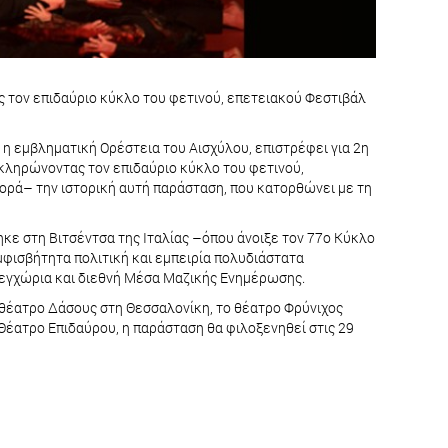
ς τον επιδαύριο κύκλο του φετινού, επετειακού Φεστιβάλ
 εμβληματική Ορέστεια του Αισχύλου, επιστρέφει για 2η
λοκληρώνοντας τον επιδαύριο κύκλο του φετινού,
φορά– την ιστορική αυτή παράσταση, που κατορθώνει με τη
κε στη Βιτσέντσα της Ιταλίας –όπου άνοιξε τον 77ο Κύκλο
αμφισβήτητα πολιτική και εμπειρία πολυδιάστατα
α εγχώρια και διεθνή Μέσα Μαζικής Ενημέρωσης.
 θέατρο Δάσους στη Θεσσαλονίκη, το θέατρο Φρύνιχος
 Θέατρο Επιδαύρου, η παράσταση θα φιλοξενηθεί στις 29