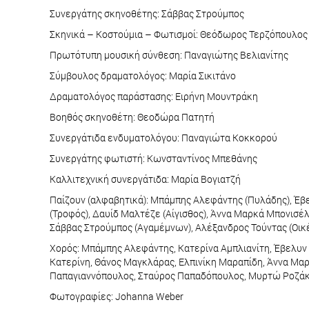
Συνεργάτης σκηνοθέτης: Σάββας Στρούμπος
Σκηνικά – Κοστούμια – Φωτισμοί: Θεόδωρος Τερζόπουλο
Πρωτότυπη μουσική σύνθεση: Παναγιώτης Βελιανίτης
Σύμβουλος δραματολόγος: Μαρία Σικιτάνο
Δραματολόγος παράστασης: Ειρήνη Μουντράκη
Βοηθός σκηνοθέτη: Θεοδώρα Πατητή
Συνεργάτιδα ενδυματολόγου: Παναγιώτα Κοκκορού
Συνεργάτης φωτιστή: Κωνσταντίνος Μπεθάνης
Καλλιτεχνική συνεργάτιδα: Μαρία Βογιατζή
Παίζουν (αλφαβητικά): Μπάμπης Αλεφάντης (Πυλάδης), Έβε
(Τροφός), Δαυίδ Μαλτέζε (Αίγισθος), Άννα Μαρκά Μπονισέ
Σάββας Στρούμπος (Αγαμέμνων), Αλέξανδρος Τούντας (Οικέ
Χορός: Μπάμπης Αλεφάντης, Κατερίνα Αμπλιανίτη, Έβελυν
Κατερίνη, Θάνος Μαγκλάρας, Ελπινίκη Μαραπίδη, Άννα Μα
Παπαγιαννόπουλος, Σταύρος Παπαδόπουλος, Μυρτώ Ροζάκη,
Φωτογραφίες: Johanna Weber