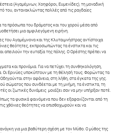
ρέστεια (Αγαμέμνων, Χοηφόροι, Ευμενίδες), τη μοναδική
τό του, αντανακλώντας πολλές από τις ραγδαίες
όλα τα πρόσωπα του δράματος και του χορού μέσα από
σμοθετήσει μια αμφιλεγόμενη ειρήνη.
ίες του Αγαμέμνονα και της Κλυταιμνήστρας αντίστοιχα
όνιες θεότητες, εκπροσωπώντας τα ένστικτα και τις
ι απειλούν την ευταξία της πόλης. Ο Ορέστης πρέπει να
ματα και προνόμια. Για να πετύχει τη συνθηκολόγηση,
ρα. Οι Ερινύες υποκύπτουν με τη θέλησή τους. Φορώντας τα
δηγούνται στην αφάνεια, στη λήθη, στα έγκατα της γης.
ού σώματος που συνδέεται με τη μνήμη, τα ένστικτα, τη
τές οι ζωτικές δυνάμεις μοιάζει σαν να μην υπήρξαν ποτέ.
Όπως τα φυσικά φαινόμενα που δεν εξαφανίζονται από τη
τις χθόνιες θεότητες να οπισθοχωρούν και να
 ανάγκη για μια βαθύτερη σχέση με τον Μύθο. Ο μύθος της