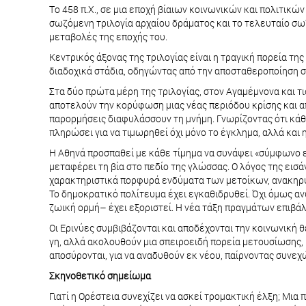
Tο 458 π.Χ., σε μια εποχή βίαιων κοινωνικών και πολιτικώ
σωζόμενη τριλογία αρχαίου δράματος και το τελευταίο σω
μεταβολές της εποχής του.
Κεντρικός άξονας της τριλογίας είναι η τραγική πορεία τη
διαδοχικά στάδια, οδηγώντας από την αποσταθεροποίηση σ
Στα δύο πρώτα μέρη της τριλογίας, στον Αγαμέμνονα και τ
αποτελούν την κορύφωση μιας νέας περιόδου κρίσης και απ
παρορμήσεις διαφυλάσσουν τη μνήμη. Γνωρίζοντας ότι κάθε
πληρώσει για να τιμωρηθεί όχι μόνο το έγκλημα, αλλά και
Η Αθηνά προσπαθεί με κάθε τίμημα να συνάψει «σύμφωνο ει
μεταφέρει τη βία στο πεδίο της γλώσσας. Ο λόγος της εισά
χαρακτηριστικά πορφυρά ενδύματα των μετοίκων, ανακηρύσ
Το δημοκρατικό πολίτευμα έχει εγκαθιδρυθεί. Όχι όμως αν
ζωική ορμή– έχει εξοριστεί. Η νέα τάξη πραγμάτων επιβάλ
Οι Ερινύες συμβιβάζονται και αποδέχονται την κοινωνική
γη, αλλά ακολουθούν μια σπειροειδή πορεία μετουσίωσης,
αποσύρονται, για να αναδυθούν εκ νέου, παίρνοντας συνε
Σκηνοθετικό σημείωμα
Γιατί η Ορέστεια συνεχίζει να ασκεί τρομακτική έλξη; Μια