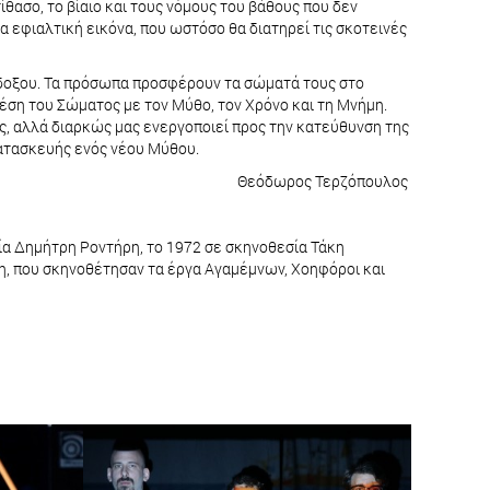
ίθασο, το βίαιο και τους νόμους του βάθους που δεν
α εφιαλτική εικόνα, που ωστόσο θα διατηρεί τις σκοτεινές
ράδοξου. Τα πρόσωπα προσφέρουν τα σώματά τους στο
έση του Σώματος με τον Μύθο, τον Χρόνο και τη Μνήμη.
ς, αλλά διαρκώς μας ενεργοποιεί προς την κατεύθυνση της
κατασκευής ενός νέου Μύθου.
Θεόδωρος Τερζόπουλος
σία Δημήτρη Ροντήρη, το 1972 σε σκηνοθεσία Τάκη
νη, που σκηνοθέτησαν τα έργα Αγαμέμνων, Χοηφόροι και