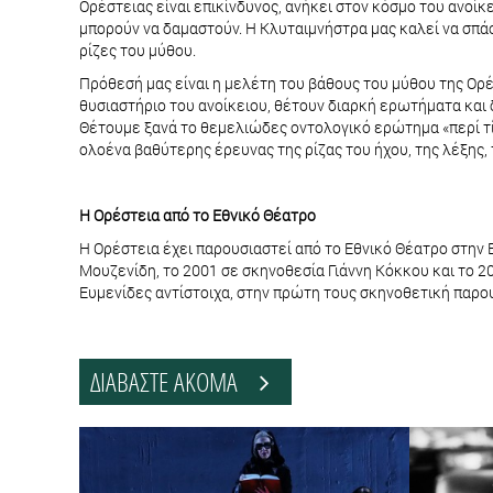
Ορέστειας είναι επικίνδυνος, ανήκει στον κόσμο του ανοίκ
μπορούν να δαμαστούν. Η Κλυταιμνήστρα μας καλεί να σπάσ
ρίζες του μύθου.
Πρόθεσή μας είναι η μελέτη του βάθους του μύθου της Ορ
θυσιαστήριο του ανοίκειου, θέτουν διαρκή ερωτήματα και 
Θέτουμε ξανά το θεμελιώδες οντολογικό ερώτημα «περί τί
ολοένα βαθύτερης έρευνας της ρίζας του ήχου, της λέξης
Η Ορέστεια από το Εθνικό Θέατρο
Η Ορέστεια έχει παρουσιαστεί από το Εθνικό Θέατρο στην 
Μουζενίδη, το 2001 σε σκηνοθεσία Γιάννη Κόκκου και το 
Ευμενίδες αντίστοιχα, στην πρώτη τους σκηνοθετική παρου
ΔΙΑΒΑΣΤΕ ΑΚΟΜΑ