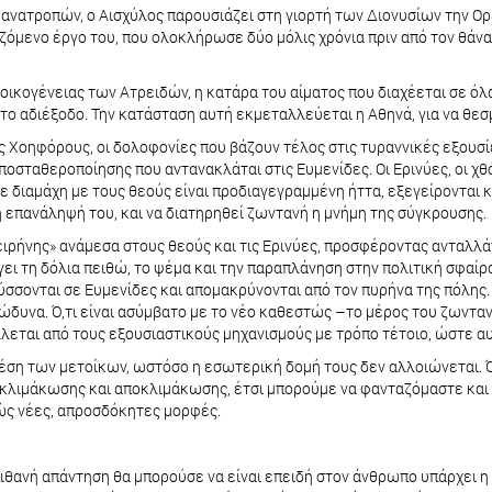
ν ανατροπών, o Αισχύλος παρουσιάζει στη γιορτή των Διονυσίων την Ο
ζόμενο έργο του, που ολοκλήρωσε δύο μόλις χρόνια πριν από τον θάνα
ς οικογένειας των Ατρειδών, η κατάρα του αίματος που διαχέεται σε 
το αδιέξοδο. Την κατάσταση αυτή εκμεταλλεύεται η Αθηνά, για να θε
ις Χοηφόρους, οι δολοφονίες που βάζουν τέλος στις τυραννικές εξουσ
οσταθεροποίησης που αντανακλάται στις Ευμενίδες. Οι Ερινύες, οι χθ
 διαμάχη με τους θεούς είναι προδιαγεγραμμένη ήττα, εξεγείρονται κα
 η επανάληψή του, και να διατηρηθεί ζωντανή η μνήμη της σύγκρουσης.
ρήνης» ανάμεσα στους θεούς και τις Ερινύες, προσφέροντας ανταλλάγ
γει τη δόλια πειθώ, το ψέμα και την παραπλάνηση στην πολιτική σφαί
σονται σε Ευμενίδες και απομακρύνονται από τον πυρήνα της πόλης. Ο
ώδυνα. Ό,τι είναι ασύμβατο με το νέο καθεστώς –το μέρος του ζωνταν
λεται από τους εξουσιαστικούς μηχανισμούς με τρόπο τέτοιο, ώστε αυ
 θέση των μετοίκων, ωστόσο η εσωτερική δομή τους δεν αλλοιώνεται. 
 κλιμάκωσης και αποκλιμάκωσης, έτσι μπορούμε να φανταζόμαστε και 
χώς νέες, απροσδόκητες μορφές.
 πιθανή απάντηση θα μπορούσε να είναι επειδή στον άνθρωπο υπάρχει η