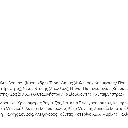
ς
λυν Ασουάντ (Κασσάνδρα), Τάσος Δήμας (Φύλακας / Κορυφαίος / Προπ
λ (Προφήτις), Νίκος Ντάσης (Απόλλων), Ντίνος Παπαγεωργίου (Κήρυκα
της), Σοφία Χιλλ (Κλυταιμνήστρα / Το Είδωλον της Κλυταιμνήστρας)
 Ασουάντ, Χριστόφορος Βογιατζής, Ναταλία Γεωργοσοπούλου, Κατερίνα
ρκά Μπονισέλ, Λυγερή Μητροπούλου, Ρόζυ Μονάκη, Ασπασία Μπατατόλ
 Γιάννης Σανιδάς, Αλέξανδρος Τούντας, Κατερίνα Χιλλ, Μιχάλης Ψαλί