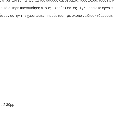
ς στρατιώτες, τα πουλιά του δάσους και βεβαίως τους ίδιους τους εφτ
 και ιδιαίτερη ικανοποίηση στους μικρούς θεατές. Η γλώσσα στο έργο ε
ιώνουν αυτήν την χαριτωμένη παράσταση, με σκοπό να διασκεδάσουμε τ
α 2.30μμ