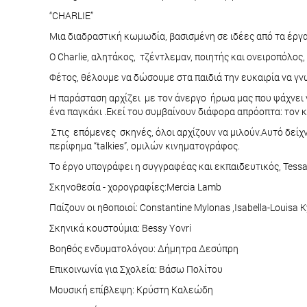
“CHARLIE”
Μια διαδραστική κωμωδία, βασισμένη σε ιδέες από τα έργα 
Ο Charlie, αλητάκος, τζέντλεμαν, ποιητής και ονειροπόλος,
Φέτος, θέλουμε να δώσουμε στα παιδιά την ευκαιρία να γνω
Η παράσταση αρχίζει με τον άνεργο ήρωα μας που ψάχνει να
ένα παγκάκι .Εκεί του συμβαίνουν διάφορα απρόοπτα: τον 
Στις επόμενες σκηνές, όλοι αρχίζουν να μιλούν.Αυτό δείχ
περίφημα “talkies”, ομιλών κινηματογράφος.
Τo έργo υπογράφει η συγγραφέας και εκπαιδευτικός, Tess
Σκηνοθεσία - χορογραφίες:Mercia Lamb
Παίζουν οι ηθοποιοί: Constantine Mylonas ,Isabella-Louisa 
Σκηνικά κουστούμια: Bessy Yovri
Βοηθός ενδυματολόγου: Δήμητρα Δεσύπρη
Επικοινωνία για Σχολεία: Βάσω Πολίτου
Mουσική επίβλεψη: Κρύστη Καλεώδη