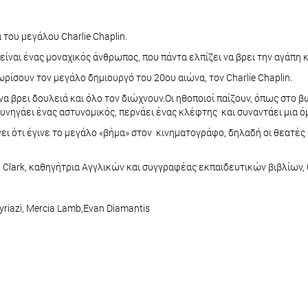
του μεγάλου Charlie Chaplin.
 είναι ένας μοναχικός άνθρωπος, που πάντα ελπίζει να βρει την αγάπη κ
ρίσουν τον μεγάλο δημιουργό του 20ου αιώνα, τον Charlie Chaplin.
 βρει δουλειά και όλο τον διώχνουν.Oι ηθοποιοί παίζουν, όπως στο βω
κυνηγάει ένας αστυνομικός, περνάει ένας κλέφτης και συναντάει μια 
νει ότι έγινε το μεγάλο «βήμα» στον κινηματογράφο, δηλαδή οι θεατές
a Clark, καθηγήτρια Αγγλικών και συγγραφέας εκπαιδευτικών βιβλίων
Kyriazi, Mercia Lamb,Evan Diamantis