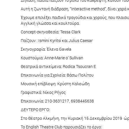
Δηλαδή, παιδιά παίζουν το ρόλο του καθρέφτη, κάνουν του
Αυτή η ζωντανή διάδραση, “Interactive method”, δίνει χαρά
Έχουμε επιλέξει παιδικά τραγούδια και χορούς, που πλαισ
Αγγλική γλώσσα και κουλτούρα.
Concept-σκηνοθεσία: Tessa Clark
Παίζουν : Ismini Kyritsi και Julius Caesar
Σκηνογραφία: Έλενα Gavela
Kουστούμια: Anne-Marie o’ Sullivan
Θεατρικά αντικείμενα: Rodica Tsoucran E
Επικοινωνία για Σχολεία: Βάσω Πολίτου
Mουσική επίβλεψη: Κρύστη Καλεώδη
Γραφιστικά: Nίκος Ρήγος
Επικοινωνία: 210-3631217, 6938445638
ΔΕΥΤΕΡΟ ΕΡΓΟ:
Στο Θέατρο Αλκμήνη, την Κυριακή 15 Δεκεμβρίου 2019 ώρ
Το English Theatre Club παρουσιάζει το έργο: