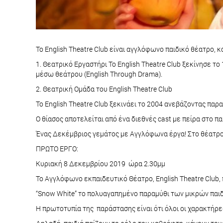
Το English Theatre Club είναι αγγλόφωνο παιδικό θέατρο, κ
1. Θεατρικό Εργαστήρι Το English Theatre Club ξεκίνησε τ
μέσω θεάτρου (English Through Drama).
2. Θεατρική Ομάδα του English Theatre Club
Το Εnglish Theatre Club ξεκινάει το 2004 ανεβάζοντας πα
Ο θίασος αποτελείται από ένα διεθνές cast με πείρα στο πα
Ένας Δεκέμβριος γεμάτος με Αγγλόφωνα έργα! Στο θέατρ
ΠΡΩΤΟ ΕΡΓΟ:
Κυριακή 8 Δεκεμβρίου 2019 ώρα 2.30μμ
Το Αγγλόφωνο εκπαιδευτικό Θέατρο, English Theatre Club, 
“Snow White” το πολυαγαπημένο παραμύθι των μικρών παιδ
H πρωτοτυπία της παράστασης είναι ότι όλοι οι χαρακτήρες