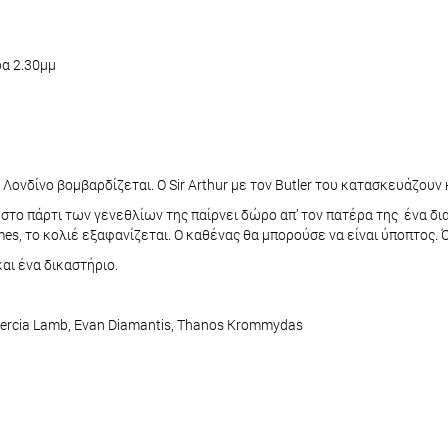
α 2.30μμ
ο Λονδίνο βομβαρδίζεται. Ο Sir Arthur με τον Butler του κατασκευάζο
ι στο πάρτι των γενεθλίων της παίρνει δώρο απ’ τον πατέρα της ένα δι
ames, το κολιέ εξαφανίζεται. Ο καθένας θα μπορούσε να είναι ύποπτος.
και ένα δικαστήριο.
 Mercia Lamb, Evan Diamantis, Thanos Krommydas