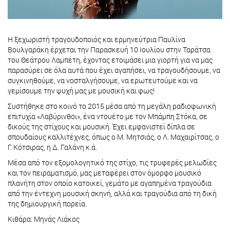
Η ξεχωριστή τραγουδοποιός και ερμηνεύτρια Παυλίνα
Βουλγαράκη έρχεται την Παρασκευή 10 Ιουλίου στην Ταράτσα
του Θεάτρου Λαμπέτη, έχοντας ετοιμάσει μια γιορτή για να μας
παρασύρει σε όλα αυτά που έχει αγαπήσει, να τραγουδήσουμε, να
συγκινηθούμε, να νοσταλγήσουμε, να ερωτευτούμε και να
γεμίσουμε την ψυχή μας με μουσική και φως!
Συστήθηκε στο κοινό το 2015 μέσα από τη μεγάλη ραδιοφωνική
επιτυχία «Λαβύρινθοι», ένα ντουέτο με τον Μπάμπη Στόκα, σε
δικούς της στίχους και μουσική. Έχει εμφανιστεί δίπλα σε
σπουδαίους καλλιτέχνες, όπως ο Μ. Μητσιάς, ο Λ. Μαχαιρίτσας, ο
Γ. Κότσιρας, η Δ. Γαλάνη κ.ά.
Μέσα από τον εξομολογητικό της στίχο, τις τρυφερές μελωδίες
και τον πειραματισμό, μας μεταφέρει στον όμορφο μουσικό
πλανήτη στον οποίο κατοικεί, γεμάτο με αγαπημένα τραγούδια
από την έντεχνη μουσική σκηνή, αλλά και τραγούδια από τη δική
της δημιουργική πορεία.
Κιθάρα: Μηνάς Λιάκος