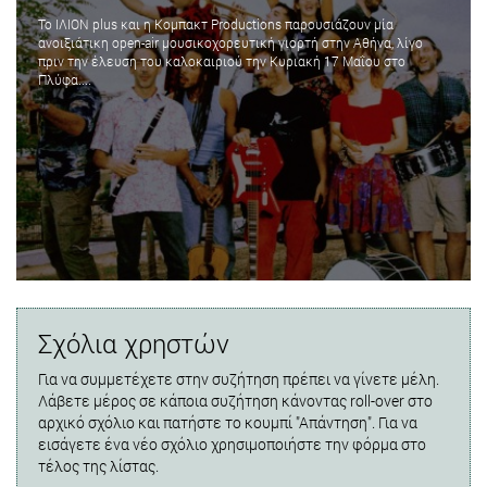
Το ΙΛΙΟΝ plus και η Κομπακτ Productions παρουσιάζουν μία
ανοιξιάτικη open-air μουσικοχορευτική γιορτή στην Αθήνα, λίγο
πριν την έλευση του καλοκαιριού την Κυριακή 17 Μαΐου στο
Πλύφα....
Σχόλια χρηστών
Για να συμμετέχετε στην συζήτηση πρέπει να γίνετε μέλη.
Λάβετε μέρος σε κάποια συζήτηση κάνοντας roll-over στο
αρχικό σχόλιο και πατήστε το κουμπί "Απάντηση". Για να
εισάγετε ένα νέο σχόλιο χρησιμοποιήστε την φόρμα στο
τέλος της λίστας.