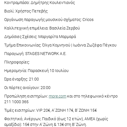
Κοντραμπάσο: Δημήτρης Κουλεντιανός
Βιολί: Χρήστος Πετεβής
Οργάνωση παραγωγής μουσικού σχήματος: Cricos
Καλλιτεχνική επιμέλεια: Βασιλεία Ζερβού
Δημόσιες Σχέσεις: Μαργαρίτα Μαρμαρά
Τμήμα Επικοινωνίας: Όλγα Κομνηνού | Ιωάννα Ζωζέφα Πέγκου
Παραγωγή: STAGES NETWORK A.E.
Πληροφορίες:
Ημερομηνία: Παρασκευή 10 Ιουλίου
Ώρα έναρξης: 21:00
Οι πόρτες ανοίγουν: 20:00
Προπώληση εισιτηρίων:
more.com
και στο τηλεφωνικό κέντρο
211 1000 365
Τιμές εισιτηρίων: VIP 20€, Α’ ΖΩΝΗ 17€, Β’ ΖΩΝΗ 15€
Φοιτητικό, Ανέργων, Παιδικό (έως 12 ετών), ΑΜΕΑ (χωρίς
αμαξίδιο): 15€ στην Α' Ζώνη & 13€ στη Β’ Ζώνη.