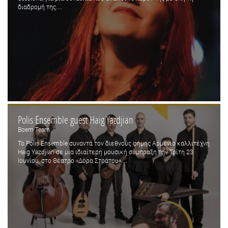
διαδρομή της....
Polis Ensemble guest Haig Yazdjian
Boem Team
Το Polis Ensemble συναντά τον διεθνούς φήμης Αρμένιο καλλιτέχνη
Haig Yazdjian σε μια ιδιαίτερη μουσική σύμπραξη την Τρίτη 23
Ιουνίου, στο Θέατρο «Δόρα Στράτου»....