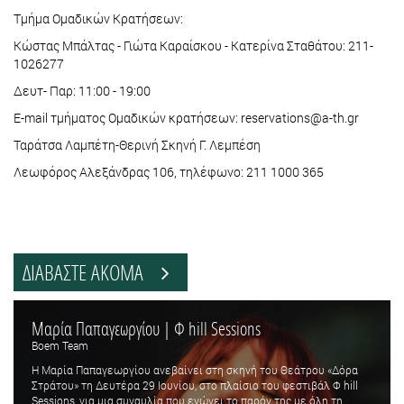
Τμήμα Ομαδικών Κρατήσεων:
Κώστας Μπάλτας - Γιώτα Καραίσκου - Κατερίνα Σταθάτου: 211-
1026277
Δευτ- Παρ: 11:00 - 19:00
E-mail τμήματος Ομαδικών κρατήσεων: reservations@a-th.gr
Ταράτσα Λαμπέτη-Θερινή Σκηνή Γ. Λεμπέση
Λεωφόρος Αλεξάνδρας 106, τηλέφωνο: 211 1000 365
ΔΙΑΒΑΣΤΕ ΑΚΟΜΑ
Μαρία Παπαγεωργίου | Φ hill Sessions
Boem Team
Η Μαρία Παπαγεωργίου ανεβαίνει στη σκηνή του Θεάτρου «Δόρα
Στράτου» τη Δευτέρα 29 Ιουνίου, στο πλαίσιο του φεστιβάλ Φ hill
Sessions, για μια συναυλία που ενώνει το παρόν της με όλη τη