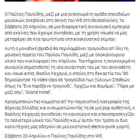
Ο Παύλος Παυλίδης, μαζί με μια ανανεωμένη ομάδα σπουδαίων
μουσικών, ανεβαίνει στη σκηνή του WE στη Θεσσαλονίκη, το
Σάββατο 20 Απριλίου, σε μια διαφορετική συναυλιακή εμπειρία
από εκείνες που έχουμε συνηθίσει, με τη χρήση visuals να μας
μεταφέρει σε ένα πρωτότυπο οπτικοακουστικό σύμπαν.
Αυτή η μοναδική βραδιά θα περιλαμβάνει τραγούδια απ’ όλη τη
μουσική πορεία του Παύλου Παυλίδη, μαζί με ολοκαίνουργιο
υλικό που κυκλοφορεί τον Απρίλιου. Ταυτόχρονα, η συγκεκριμένη
συναυλία σηματοδοτεί τη νέα συνάντησή του με τον σκηνοθέτη
και visual artist, Βασίλη Κεχαγιά, ο οποίος στη δεκαετία του ’90
δημιούργησε τα video clips σε τραγούδια των Ξύλινων Σπαθιών,
όπως τα "Ένα παράξενο τραγούδι", "Αρχίζω και θυμάμαι", "Πάρε με
μαζί σου", "Grand Hotel".
Χρησιμοποιώντας κομμάτια απ’ την παγανιστική λαογραφία της
Βόρειας Ελλάδας και ενσωματώνοντάς τα σε μια pop αισθητική, ο
Βασίλης Κεχαγιάς συνοδεύει το καινούργιο και επαναπροσεγγίζει
το παλιότερο υλικό του Παυλίδη και μ’ αυτόν τον τρόπο οι δυο
καλλιτέχνες μας οδηγούν σε μια εκστατική electro-punk γιορτή.
Σάββατο 20 Απριλίου ο Παύλος Παυλίδης στο WE.