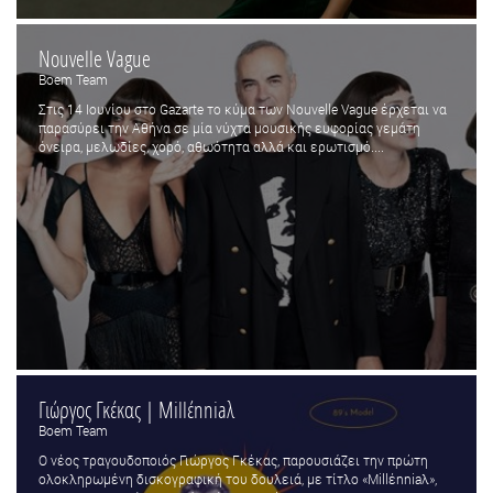
Nouvelle Vague
Boem Team
Στις 14 Ιουνίου στο Gazarte το κύμα των Nouvelle Vague έρχεται να
παρασύρει την Αθήνα σε μία νύχτα μουσικής ευφορίας γεμάτη
όνειρα, μελωδίες, χορό, αθωότητα αλλά και ερωτισμό....
Γιώργος Γκέκας | Millέnniaλ
Boem Team
Ο νέος τραγουδοποιός Γιώργος Γκέκας, παρουσιάζει την πρώτη
ολοκληρωμένη δισκογραφική του δουλειά, με τίτλο «Millέnniaλ»,