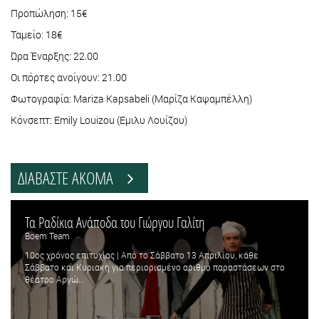
Προπώληση: 15€
Ταμείο: 18€
Ώρα Έναρξης: 22.00
Οι πόρτες ανοίγουν: 21.00
Φωτογραφία: Mariza Kapsabeli (Μαρίζα Καψαμπέλλη)
Κόνσεπτ: Emily Louizou (Εμιλυ Λουίζου)
ΔΙΑΒΑΣΤΕ ΑΚΟΜΑ
Τα Ραδίκια Ανάποδα του Γιώργου Γαλίτη
Boem Team
10ος χρόνος επιτυχίας | Από το Σάββατο 13 Απριλίου, κάθε
Σάββατο και Κυριακή για περιορισμένο αριθμό παραστάσεων στο
θέατρο Αργώ...