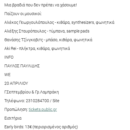
Μια βραδιά που δεν πρέπει να χάσουμε!
Παίζουν οι μουσικοί:
Αλέκος Γεωργουλόπουλος - κιθάρα, synthesizers, φωνητικά
Αλέξης Σταυρόπουλος - τύμπανα, sample pads
Θανάσης Τζίνγκοβιτς - μπάσο, κιθάρα, φωνητικά
Aki Rei - πλήκτρα, κιθάρα, φωνητικά
INFO
ΠΑΥΛΟΣ ΠΑΥΛΙΔΗΣ
WE
20 ΑΠΡΙΛΙΟΥ
Γ.Σεπτεμβρίου & Γρ.Λαμπράκη
Τηλέφωνο: 2310284700 / Site
Προπώληση:
tickets.public.gr
Εισιτήρια
Early birds: 13€ (περιορισμένος αριθμός)