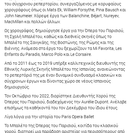
του σύγχρονου ρεπερτορίου, συνεργαζόμενος με κορυφαίους
χορογράφους όπως οι Mats Ek, William Forsythe, Pina Bausch και
John Neumeier. Χόρεψε έργα των Balanchine, Béjart, Nureyev,
MacMillan και πολλών άλλων.
Ως χορογράφος, δημιούργησε έργα για την Όπερα του Παρισιού,
τη Σχολή Μπαλέτου, καθώς και διεθνείς σκηνές όπως το
Μπαλέτο της Σανγκάης, της Βοστώνης, της Ρώμης και της
Βιέννης. Ανάμεσα στα έργα του ξεχωρίζουν τα Mi Favorita, Les
Enfants du Paradis, Marco Polo και Le Corsaire.
Από το 2011 έως το 2019 υπήρξε καλλιτεχνικός διευθυντής της
Εθνικής Λυρικής Σκηνής Μπαλέτου της Ισπανίας, ανανεώνοντας
το ρεπερτόριό της με έναν δυναμικό συνδυασμό κλασικών και
σύγχρονων έργων και δίνοντας χώρο σε νέους Ισπανούς
δημιουργούς.
Τον Οκτώβριο του 2022, διορίστηκε Διευθυντής Χορού της
Όπερας του Παρισιού, διαδεχόμενος την Aurélie Dupont. Ανέλαβε
επισήμως τα καθήκοντά του τον Δεκέμβριο του ίδιου έτους.
Λίγα λόγια για την ιστορία του Paris Opera Ballet
Το Μπαλέτο της Όπερας του Παρισιού, κοιτίδα του κλασικού
χορού, διατηρεί μια παράδοση αριστείας για περισσότερους από