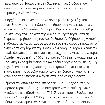
τρεις αιώνες, βασισμένη στη διατήρηση και διάδοση του
κλασικού του ρεπερτορίου αλλά και στη δέσμευση για τη
δημιουργία νέων έργων.
Οι αρχές και οι κανόνες της χορογραφικής τεχνικής, που
εισήχθησαν από την Ιταλία και τη βασίλισσα Αικατερίνη των
Μεδίκων τον 16ο αιώνα, διαμορφώθηκαν και τελειοποιήθηκαν
με υπομονή στα μπαλέτα της αυλής και αργότερα κατά τη
διάρκεια της βασιλείας του Λουδοβίκου ΙΔ'. Ο "βασιλιάς Ήλιος",
επιθυμώντας να μεταμορφώσει το ευγενές ύφος σε πραγματική
σκηνική τέχνη, ίδρυσε την Βασιλική Ακαδημία Χορού (Académie
royale de danse) το 1661 και στη συνέχεια την Ακαδημία Όπερας
(Académie d'opéra) το 1669, η οποία το 1672 μετονομάστηκε σε
Βασιλική Ακαδημία Μουσικής (Académie royale de musique) – η
αρχική ονομασία της Όπερας του Παρισιού – με το πρώτο
επαγγελματικό σύνολο χορευτών στην Ευρώπη. Από τότε, το
Μπαλέτο της Όπερας συνέχισε σταθερά να εξελίσσεται.
Σήμερα, το Μπαλέτο της Όπερας αριθμεί 154 χορευτές, οι
περισσότεροι από τους οποίους προέρχονται από τη Σχολή
Μπαλέτου που ιδρύθηκε το 1713, ξανά με πρωτοβουλία του
βασιλιά Λουδοβίκου ΙΔ'. Οι χορευτές εντάσσονται στην ομάδα
μέσω διαγωνισμού, ανάλογα με τον αριθμό των διαθέσιμων