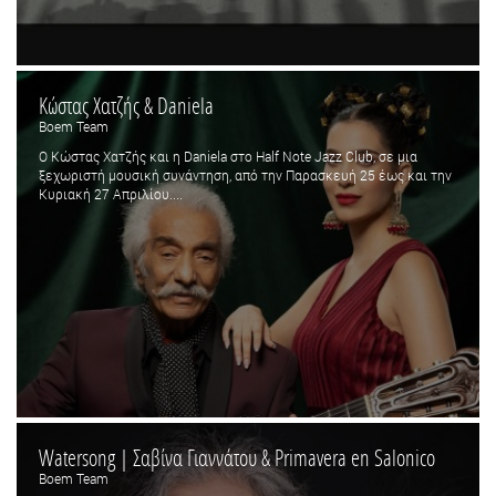
Κώστας Χατζής & Daniela
Boem Team
O Κώστας Χατζής και η Daniela στο Half Note Jazz Club, σε μια
ξεχωριστή μουσική συνάντηση, από την Παρασκευή 25 έως και την
Κυριακή 27 Απριλίου....
Watersong | Σαβίνα Γιαννάτου & Primavera en Salonico
Boem Team