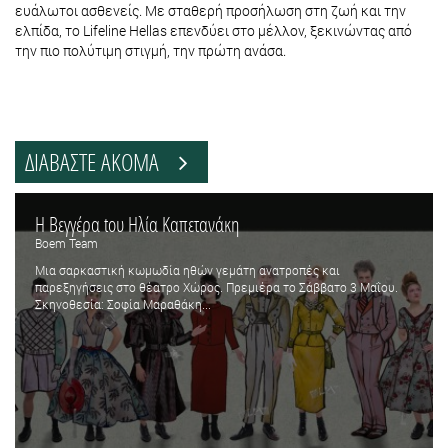
ευάλωτοι ασθενείς. Με σταθερή προσήλωση στη ζωή και την
ελπίδα, το Lifeline Hellas επενδύει στο μέλλον, ξεκινώντας από
την πιο πολύτιμη στιγμή, την πρώτη ανάσα.
ΔΙΑΒΑΣΤΕ ΑΚΟΜΑ
Η Βεγγέρα tου Ηλία Καπετανάκη
Boem Team
Μια σαρκαστική κωμωδία ηθών γεμάτη ανατροπές και
παρεξηγήσεις στο θέατρο Χώρος. Πρεμιέρα το Σάββατο 3 Μαΐου.
Σκηνοθεσία: Σοφία Μαραθάκη...