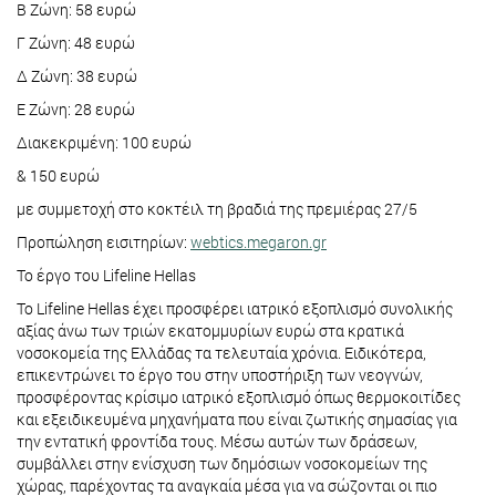
Β Ζώνη: 58 ευρώ
Γ Ζώνη: 48 ευρώ
Δ Ζώνη: 38 ευρώ
Ε Ζώνη: 28 ευρώ
Διακεκριμένη: 100 ευρώ
& 150 ευρώ
με συμμετοχή στο κοκτέιλ τη βραδιά της πρεμιέρας 27/5
Προπώληση εισιτηρίων:
webtics.megaron.gr
Το έργο του Lifeline Hellas
Το Lifeline Hellas έχει προσφέρει ιατρικό εξοπλισμό συνολικής
αξίας άνω των τριών εκατομμυρίων ευρώ στα κρατικά
νοσοκομεία της Ελλάδας τα τελευταία χρόνια. Ειδικότερα,
επικεντρώνει το έργο του στην υποστήριξη των νεογνών,
προσφέροντας κρίσιμο ιατρικό εξοπλισμό όπως θερμοκοιτίδες
και εξειδικευμένα μηχανήματα που είναι ζωτικής σημασίας για
την εντατική φροντίδα τους. Μέσω αυτών των δράσεων,
συμβάλλει στην ενίσχυση των δημόσιων νοσοκομείων της
χώρας, παρέχοντας τα αναγκαία μέσα για να σώζονται οι πιο