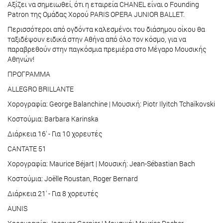
Αξίζει να σημειωθεί, ότι η εταιρεία CHANEL είναι ο Founding
Patron της Ομάδας Χορού PARIS OPERA JUNIOR BALLET.
Περισσότεροι από ογδόντα καλεσμένοι του διάσημου οίκου θα
ταξιδέψουν ειδικά στην Αθήνα από όλο τον κόσμο, για να
παραβρεθούν στην παγκόσμια πρεμιέρα στο Μέγαρο Μουσικής
Αθηνών!
ΠΡΟΓΡΑΜΜΑ
ALLEGRO BRILLANTE
Χορογραφία: George Balanchine | Μουσική: Piotr Ilyitch Tchaïkovski
Κοστούμια: Barbara Karinska
Διάρκεια 16' - Για 10 χορευτές
CANTATE 51
Χορογραφία: Maurice Béjart | Μουσική: Jean-Sébastian Bach
Κοστούμια: Joëlle Roustan, Roger Bernard
Διάρκεια 21' - Για 8 χορευτές
AUNIS