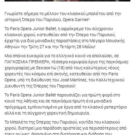
Γνωρίστε σήμερα το μέλλον του κλασικού μπαλέτου από την
ιστορική Όπερα του Παρισιού, Opera Garnier!
Το Paris Opera Junior Ballet, η αφρόκρεμα του σύγχρονου
κλασικού χορού, κατευθείαν από την Όπερα του Παρισιού,
έρχεται για δύο μοναδικές παραστάσεις στο Μέγαρο Μουσικής
Αθηνών την Τρίτη 27 και την Τετάρτη 28 Μαΐου!
Μια σπάνια ευκαιρία για το ελληνικό κοινό να απολαύσει, σε
ΠΑΓΚΟΣΜΙΑ ΠΡΕΜΙΕΡΑ, τέσσερα κορυφαία έργα της παγκόσμιας
χορογραφίας με δεκαοκτώ (18) από τους καλύτερους νέους
χορευτές του κόσμου επί σκηνής, κατευθείαν από την Paris
Opera, υπό τη διεύθυνση του José Martinez, του Καλλιτεχνικού
Διευθυντή της Όπερας του Παρισιού!
Το Paris Opera Junior Ballet παρουσιάζει για πρώτη φορά στο
κοινό της Αθήνας και σε παγκόσμια πρώτη ένα μοναδικό
πρόγραμμα, εμπλουτισμένο με έργα από το κλασικό ρεπερτόριο
αλλά και τη σύγχρονη χορευτική δημιουργία.
Το Μπαλέτο της Όπερας του Παρισιού, κοιτίδα του κλασικού
χορού, διατηρεί μια παράδοση αριστείας για περισσότερους από
τρεις αιώνες, βασισμένη στη διατήρηση και διάδοση του