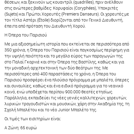
θέσεων, και ξεκινούν ως κουαντρίλ (quadrilles), πριν ανέλθουν
στις ανώτερες βαθμίδες: Κορυφαίοι (Coryphées), Υποκριτές
(Sujets) και Πρώτοι Χορευτές (Premiers Danseurs). Οι χορευτές με
τον τίτλο Αστέρι (Étoile) διορίζονται από τον Γενικό Διευθυντή,
έπειτα από πρόταση του Διευθυντή Χορού.
Η Όπερα του Παρισιού
Με μια αξιοσημείωτη ιστορία που εκτείνεται σε περισσότερα από
350 χρόνια, η Όπερα του Παρισιού είναι παγκοσμίως περίφημη για
την υψηλή ποιότητα και το μεγάλο εύρος των παραγωγών της
στο Παλαί Γκαρνιέ και στην Όπερα της Βαστίλης, καθώς και για
την μοναδική αρχιτεκτονική των δύο θεάτρων της. Με
περισσότερες από 400 παραστάσεις το χρόνο, η Όπερα του
Παρισιού προσφέρει ένα πλούσιο πρόγραμμα με μπαλέτο, όπερες
και συναυλίες, καθώς και ένα ειδικό πρόγραμμα για το νεανικό
κοινό, ενώ υποδέχεται περίπου 900.000 θεατές ετησίως.
Παράλληλα, εκπαιδεύει τις νέες γενιές καλλιτεχνών, χορευτών,
λυρικών τραγουδιστών και μουσικών, χάρη στην Ακαδημία της, τη
Σχολή Μπαλέτου και το νέο Junior Μπαλέτο της.
Οι τιμές των εισιτηρίων είναι:
Α Ζώνη: 65 ευρώ