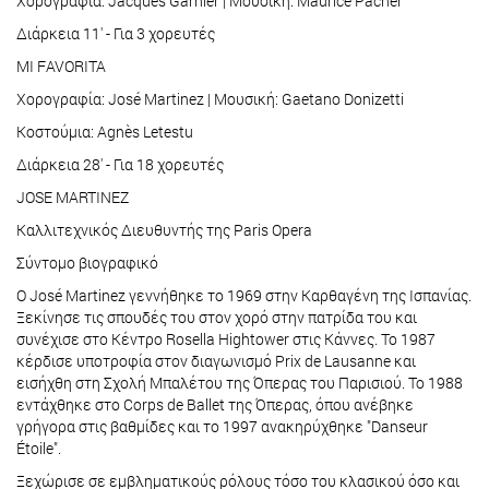
Χορογραφία: Jacques Garnier | Μουσική: Maurice Pacher
Διάρκεια 11' - Για 3 χορευτές
MI FAVORITA
Χορογραφία: José Martinez | Μουσική: Gaetano Donizetti
Κοστούμια: Agnès Letestu
Διάρκεια 28' - Για 18 χορευτές
JOSE MARTINEZ
Καλλιτεχνικός Διευθυντής της Paris Opera
Σύντομο βιογραφικό
Ο José Martinez γεννήθηκε το 1969 στην Καρθαγένη της Ισπανίας.
Ξεκίνησε τις σπουδές του στον χορό στην πατρίδα του και
συνέχισε στο Κέντρο Rosella Hightower στις Κάννες. Το 1987
κέρδισε υποτροφία στον διαγωνισμό Prix de Lausanne και
εισήχθη στη Σχολή Μπαλέτου της Όπερας του Παρισιού. Το 1988
εντάχθηκε στο Corps de Ballet της Όπερας, όπου ανέβηκε
γρήγορα στις βαθμίδες και το 1997 ανακηρύχθηκε "Danseur
Étoile".
Ξεχώρισε σε εμβληματικούς ρόλους τόσο του κλασικού όσο και