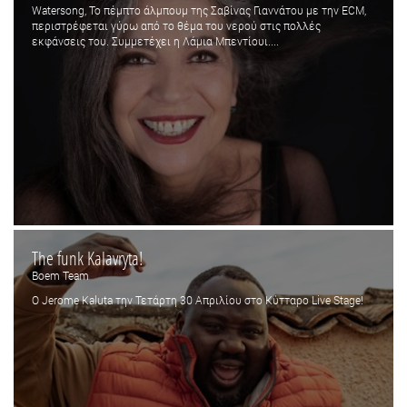
Watersong, Το πέμπτο άλμπουμ της Σαβίνας Γιαννάτου με την ECM,
περιστρέφεται γύρω από το θέμα του νερού στις πολλές
εκφάνσεις του. Συμμετέχει η Λάμια Μπεντίουι....
The funk Kalavryta!
Boem Team
Ο Jerome Kaluta την Τετάρτη 30 Απριλίου στο Κύτταρο Live Stage!