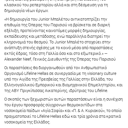
κλασικού του ρεπερτορίου αλλά και στη δέσμευση για τη
δημιουργία νέων έργων.
«Η δημιουργία του Junior Μπαλέτου αντικατοπτρίζει την
επιθυμία της Όπερας του Παρισιού να βρίσκεται σε διαρκή
εξέλιξη, προτείνοντας καινοτόμες μορφές δημιουργίας,
εκπαίδευσης και μετάδοσης, ενώ παράλληλα διατηρεί την
κληρονομιά του θεσμού. Το Junior Μπαλέτο στοχεύει στην
ανάπτυξη στενής σχέσης με το κοινό μέσα από παραστάσεις
εκτός έδρας, τόσο στη Γαλλία όσο και στο εξωτερικό.» —
Alexander Neef, Γενικός Διευθυντής της Όπερας του Παρισιού
Οι παραστάσεις θα διοργανωθούν από τον Ανθρωπιστικό
Οργανισμό Lifeline Hellas σε συνεργασία με τη visionary culture
υπό την Αιγίδα της Πρεσβείας της Γαλλίας στην Ελλάδα, του
Ελληνογαλλικού Εμπορικού και Βιομηχανικού Επιμελητηρίου, και
της ΑΒΥ Πριγκίπισσας Αικατερίνης, ιδρύτριας του Lifeline.
Ο σκοπός των ξεχωριστών αυτών παραστάσεων είναι η συνέχιση
του έργου προσφοράς σύγχρονων θερμοκοιτίδων στα
νοσοκομεία παίδων «Αγία Σοφία» και «Π. & Α. Κυριακού», το οποίο
πραγματοποιεί το Lifeline Hellas εδώ και τρία χρόνια στα κρατικά
νοσοκομεία της Ελλάδος.