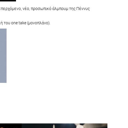
ο επερχόμενο, νέο, προσωπικό άλμπουμ της Πέννυς
νική του one take (μονοπλάνο).