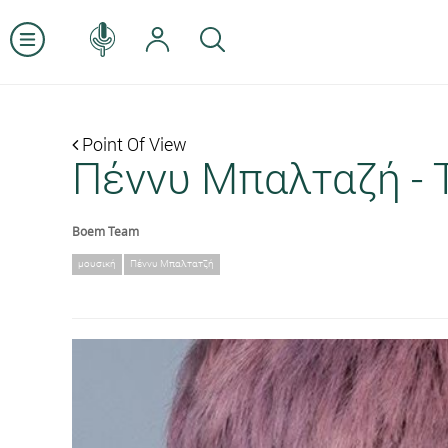
Point Of View
Πέννυ Μπαλταζή - Τ
Boem Team
μουσική
Πέννυ Μπαλτατζή