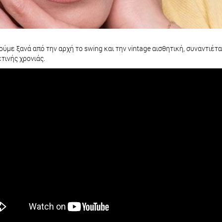
με ξανά από την αρχή το swing και την vintage αισθητική, συναντιέτ
ετινής χρονιάς.