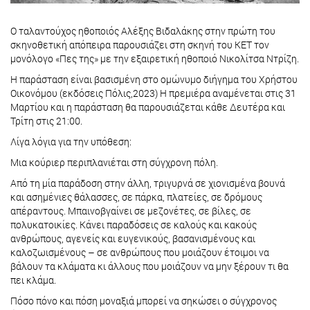
Ο ταλαντούχος ηθοποιός Αλέξης Βιδαλάκης στην πρώτη του
σκηνοθετική απόπειρα παρουσιάζει στη σκηνή του ΚΕΤ τον
μονόλογο «Πες της» με την εξαιρετική ηθοποιό Νικολίτσα Ντρίζη.
Η παράσταση είναι βασισμένη στο ομώνυμο διήγημα του Χρήστου
Οικονόμου (εκδόσεις Πόλις,2023) Η πρεμιέρα αναμένεται στις 31
Μαρτίου και η παράσταση θα παρουσιάζεται κάθε Δευτέρα και
Τρίτη στις 21:00.
Λίγα λόγια για την υπόθεση:
Μια κούριερ περιπλανιέται στη σύγχρονη πόλη.
Από τη μία παράδοση στην άλλη, τριγυρνά σε χιονισμένα βουνά
και ασημένιες θάλασσες, σε πάρκα, πλατείες, σε δρόμους
απέραντους. Μπαινοβγαίνει σε μεζονέτες, σε βίλες, σε
πολυκατοικίες. Κάνει παραδόσεις σε καλούς και κακούς
ανθρώπους, αγενείς και ευγενικούς, βασανισμένους και
καλοζωισμένους – σε ανθρώπους που μοιάζουν έτοιμοι να
βάλουν τα κλάματα κι άλλους που μοιάζουν να μην ξέρουν τι θα
πει κλάμα.
Πόσο πόνο και πόση μοναξιά μπορεί να σηκώσει ο σύγχρονος