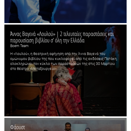
Άννας Βαγενά «Λουλού» | 2 τελευταίες παραστάσεις και
παρουσίαση βιβλίου σ’ όλη την Ελλάδα
Boem Team
Η «Λουλού», η θεατρική αφήγηση από την Άννα Βαγενά του
ομώνυμου βιβλίου της που κυκλοφορεί από τις εκδόσεις Πατάκη,
ολοκληρώνει τον κύκλο των παραστάσεών της στις 30 Μαρτίου
στο θέατρο «Μεταξουργείο»....
Φάουστ