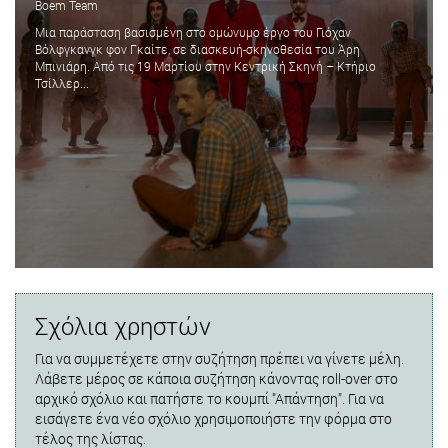
Boem Team
Mια παράσταση βασισμένη στο ομώνυμο έργο του Γιόχαν
Βόλφγκανγκ φον Γκαίτε, σε διασκευή-σκηνοθεσία του Άρη
Μπινιάρη. Από τις 19 Μαρτίου στην Κεντρική Σκηνή – Κτήριο
Τσίλλερ...
Σχόλια χρηστών
Για να συμμετέχετε στην συζήτηση πρέπει να γίνετε μέλη.
Λάβετε μέρος σε κάποια συζήτηση κάνοντας roll-over στο
αρχικό σχόλιο και πατήστε το κουμπί "Απάντηση". Για να
εισάγετε ένα νέο σχόλιο χρησιμοποιήστε την φόρμα στο
τέλος της λίστας.