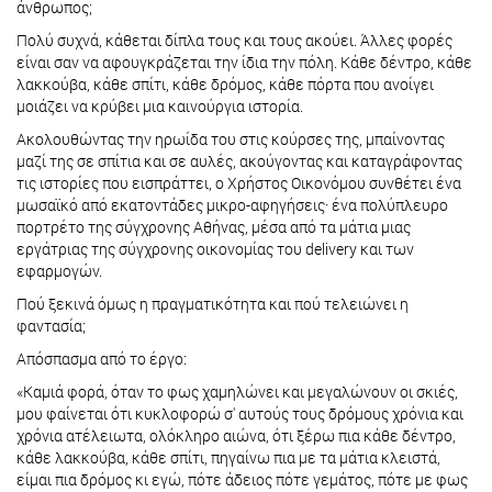
άνθρωπος;
Πολύ συχνά, κάθεται δίπλα τους και τους ακούει. Άλλες φορές
είναι σαν να αφουγκράζεται την ίδια την πόλη. Κάθε δέντρο, κάθε
λακκούβα, κάθε σπίτι, κάθε δρόμος, κάθε πόρτα που ανοίγει
μοιάζει να κρύβει μια καινούργια ιστορία.
Ακολουθώντας την ηρωίδα του στις κούρσες της, μπαίνοντας
μαζί της σε σπίτια και σε αυλές, ακούγοντας και καταγράφοντας
τις ιστορίες που εισπράττει, ο Χρήστος Οικονόμου συνθέτει ένα
μωσαϊκό από εκατοντάδες μικρο-αφηγήσεις· ένα πολύπλευρο
πορτρέτο της σύγχρονης Αθήνας, μέσα από τα μάτια μιας
εργάτριας της σύγχρονης οικονομίας του delivery και των
εφαρμογών.
Πού ξεκινά όμως η πραγματικότητα και πού τελειώνει η
φαντασία;
Απόσπασμα από το έργο:
«Καμιά φορά, όταν το φως χαμηλώνει και μεγαλώνουν οι σκιές,
μου φαίνεται ότι κυκλοφορώ σ' αυτούς τους δρόμους χρόνια και
χρόνια ατέλειωτα, ολόκληρο αιώνα, ότι ξέρω πια κάθε δέντρο,
κάθε λακκούβα, κάθε σπίτι, πηγαίνω πια με τα μάτια κλειστά,
είμαι πια δρόμος κι εγώ, πότε άδειος πότε γεμάτος, πότε με φως