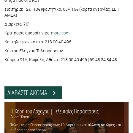
στις 21:00 στο ΚΕΤ
εισιτήρια: 12€ | 10€ (φοιτητικό, 65+) | 5€ (κάρτα ανεργίας, ΣΕΗ,
ΑΜΕΑ)
Διάρκεια: 70’
Κρατήσεις απαραίτητες:
more.com
Και τηλεφωνικά στο 213 00 40 496
Κέντρο Ελέγχου Τηλεοράσεων
Κύπρου 91Α, Κυψέλη, Αθήνα | 213 00 40 496 | 69 45 34 84 45
ΔΙΑΒΑΣΤΕ ΑΚΟΜΑ
Η Κόρη του Λοχαγού | Τελευταίες Παραστάσεις
Boem Team
Τελευταίες Παραστάσεις έως 13 Απριλίου και αλλαγή σε ώρες και
ημέρες παραστάσεων.