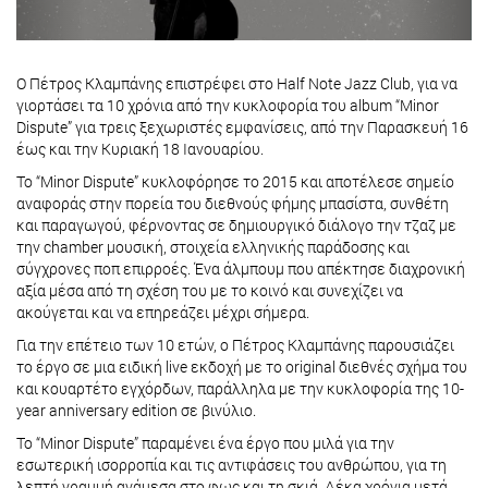
Ο Πέτρος Κλαμπάνης επιστρέφει στο Half Note Jazz Club, για να
γιορτάσει τα 10 χρόνια από την κυκλοφορία του album “Minor
Dispute” για τρεις ξεχωριστές εμφανίσεις, από την Παρασκευή 16
έως και την Κυριακή 18 Ιανουαρίου.
Το “Minor Dispute” κυκλοφόρησε το 2015 και αποτέλεσε σημείο
αναφοράς στην πορεία του διεθνούς φήμης μπασίστα, συνθέτη
και παραγωγού, φέρνοντας σε δημιουργικό διάλογο την τζαζ με
την chamber μουσική, στοιχεία ελληνικής παράδοσης και
σύγχρονες ποπ επιρροές. Ένα άλμπουμ που απέκτησε διαχρονική
αξία μέσα από τη σχέση του με το κοινό και συνεχίζει να
ακούγεται και να επηρεάζει μέχρι σήμερα.
Για την επέτειο των 10 ετών, ο Πέτρος Κλαμπάνης παρουσιάζει
το έργο σε μια ειδική live εκδοχή με το original διεθνές σχήμα του
και κουαρτέτο εγχόρδων, παράλληλα με την κυκλοφορία της 10-
year anniversary edition σε βινύλιο.
Το “Minor Dispute” παραμένει ένα έργο που μιλά για την
εσωτερική ισορροπία και τις αντιφάσεις του ανθρώπου, για τη
λεπτή γραμμή ανάμεσα στο φως και τη σκιά. Δέκα χρόνια μετά,