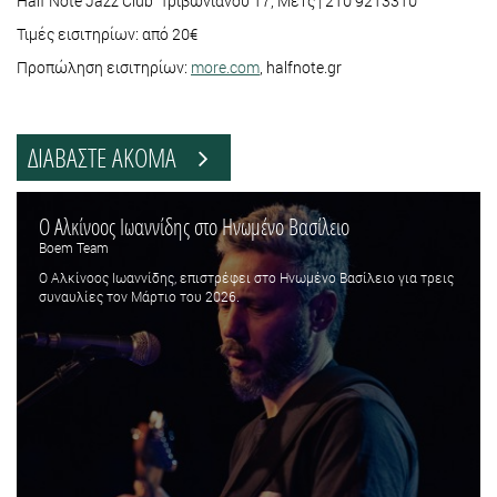
Half Note Jazz Club Τριβωνιανού 17, Μετς | 210 9213310
Τιμές εισιτηρίων: από 20€
Προπώληση εισιτηρίων:
more.com
, halfnote.gr
ΔΙΑΒΑΣΤΕ ΑΚΟΜΑ
Ο Αλκίνοος Ιωαννίδης στο Ηνωμένο Βασίλειο
Boem Team
Ο Αλκίνοος Ιωαννίδης, επιστρέφει στο Ηνωμένο Βασίλειο για τρεις
συναυλίες τον Μάρτιο του 2026.