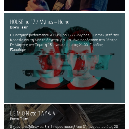
HOUSE no.17 / Mythos – Home
Boem Team
Η θεατρική performance «HOUSE no.17» / «Mythos – Home» μετά την
Κροατία και τη Μάλτα έρχεται για μία μόνο παράσταση στο θέατρο
Εν Αθήναις την Πέμπτη 15 Ιανουαρίου στις 21:00. Είσοδος
Ελεύθερη...
L E M O N στο Π Λ Υ Φ Α
Boem Team
8 χρόνια ταξιδιών σε 8 + 1 παραστάσεις! Από 31 Ιανουαρίου έως 28