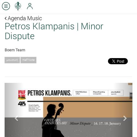
Agenda Music
Petros Klampanis | Minor
Dispute
Boem Team
μουσική
Half Note
Previous
Next