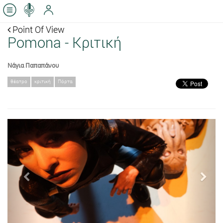
Point Of View
Pomona - Κριτική
Νάγια Παπαπάνου
θέατρο
κριτική
Πόρτα
Previous
Next