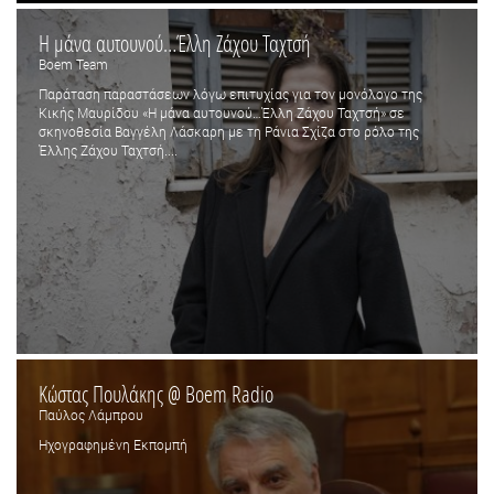
Η μάνα αυτουνού…Έλλη Ζάχου Ταχτσή
Boem Team
Παράταση παραστάσεων λόγω επιτυχίας για τον μονόλογο της
Κικής Μαυρίδου «Η μάνα αυτουνού…Έλλη Ζάχου Ταχτσή» σε
σκηνοθεσία Βαγγέλη Λάσκαρη με τη Ράνια Σχίζα στο ρόλο της
Έλλης Ζάχου Ταχτσή....
Κώστας Πουλάκης @ Boem Radio
Παύλος Λάμπρου
Ηχογραφημένη Εκπομπή