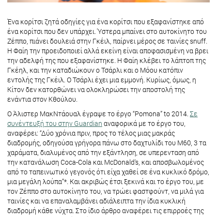
Ένα κορίτσι ζητά οδηγίες για ένα κορίτσι που εξαφανίστηκε από
ένα κορίτσι που δεν υπάρχει. Ύστερα μπαίνει στο αυτοκίνητο του
Ζέππο, πιάνει δουλειά στην Γκέιλ, παίρνει μέρος σε ταινίες snuff.
Η Φαίη την προειδοποιεί αλλά εκείνη είναι αποφασισμένη να βρει
την αδελφή της που εξαφανίστηκε. Η Φαίη κλέβει το λάπτοπ της
Γκέηλ, και την καταδιώκουν ο Τσάρλι και ο Μόου κατόπιν
εντολής της Γκέιλ. Ο Τσάρλι έχει μια εμμονή. Κυρίως, όμως, η
Κίτον δεν κατορθώνει να ολοκληρώσει την αποστολή της
ενάντια στον Κθούλου.
O Άλιστερ ΜακΝτάουαλ έγραψε το έργο “Pomona” to 2014.
Σε
συνέντευξή του στην Guardian
αναφορικά με το έργο του,
αναφέρει: “Δύο χρόνια πριν, προς το τέλος μιας μακράς
διαδρομής, οδηγούσα γρήγορα πάνω στο δαχτυλίδι του Μ60, 3 τα
χαράματα, διαλυμένος από την εξάντληση, σε υπερενταση από
την κατανάλωση Coca-Cola και McDonald's, και αποσβωλομένος
από το ταπεινωτικό γεγονός ότι είχα χαθεί σε ένα κυκλικό δρόμο,
μια μεγάλη λούπα”*. Και ακριβώς έτσι ξεκινά και το έργο του, με
τον Ζέππο στο αυτοκίνητο του, να τρώει φαστφούντ, να μιλά για
ταινίες και να επαναλαμβάνει αδιάλειπτα την ίδια κυκλική
διαδρομή κάθε νύχτα. Στο ίδιο άρθρο αναφέρει τις επιρροές της