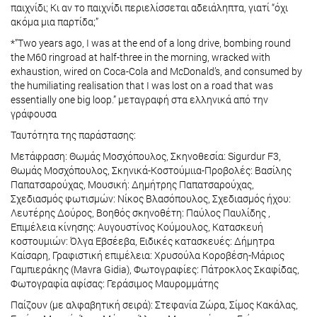
παιχνίδι; Κι αν το παιχνίδι περιελίσσεται αδειάληπτα, γιατί “όχι
ακόμα μια παρτίδα;”
*”Two years ago, I was at the end of a long drive, bombing round
the M60 ringroad at half-three in the morning, wracked with
exhaustion, wired on Coca-Cola and McDonald’s, and consumed by
the humiliating realisation that I was lost on a road that was
essentially one big loop.” μεταγραφή στα ελληνικά από την
γράφουσα
Ταυτότητα της παράστασης:
Μετάφραση: Θωμάς Μοσχόπουλος, Σκηνοθεσία: Sigurdur F3,
Θωμάς Μοσχόπουλος, Σκηνικά-Κοστούμιια-Προβολές: Βασίλης
Παπατσαρούχας, Μουσική: Δημήτρης Παπατσαρούχας,
Σχεδιασμός φωτισμών: Νίκος Βλασόπουλος, Σχεδιασμός ήχου:
Λευτέρης Δούρος, Βοηθός σκηνοθέτη: Παύλος Παυλίδης ,
Επιμέλεια κίνησης: Αυγουστίνος Κούμουλος, Κατασκευή
κοστουμιών: Όλγα Εβσέεβα, Ειδικές κατασκευές: Δήμητρα
Καίσαρη, Γραφιστική επιμέλεια: Χρυσούλα Κοροβέση-Μάριος
Γαμπιεράκης (Mavra Gidia), Φωτογραφίες: Πάτροκλος Σκαφίδας,
Φωτογραφία αφίσας: Γεράσιμος Μαυρομμάτης
Παίζουν (με αλφαβητική σειρά): Στεφανία Ζώρα, Σίμος Κακάλας,