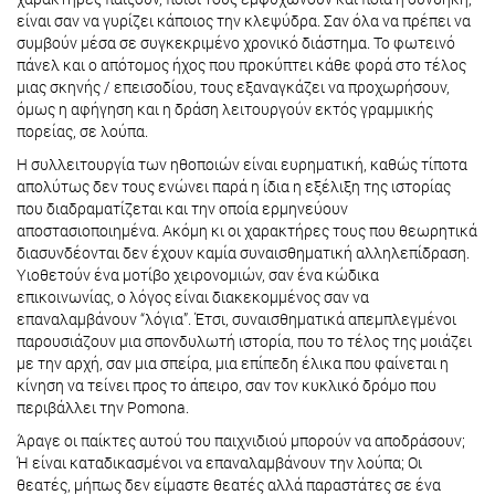
είναι σαν να γυρίζει κάποιος την κλεψύδρα. Σαν όλα να πρέπει να
συμβούν μέσα σε συγκεκριμένο χρονικό διάστημα. Το φωτεινό
πάνελ και ο απότομος ήχος που προκύπτει κάθε φορά στο τέλος
μιας σκηνής / επεισοδίου, τους εξαναγκάζει να προχωρήσουν,
όμως η αφήγηση και η δράση λειτουργούν εκτός γραμμικής
πορείας, σε λούπα.
Η συλλειτουργία των ηθοποιών είναι ευρηματική, καθώς τίποτα
απολύτως δεν τους ενώνει παρά η ίδια η εξέλιξη της ιστορίας
που διαδραματίζεται και την οποία ερμηνεύουν
αποστασιοποιημένα. Ακόμη κι οι χαρακτήρες τους που θεωρητικά
διασυνδέονται δεν έχουν καμία συναισθηματική αλληλεπίδραση.
Υιοθετούν ένα μοτίβο χειρονομιών, σαν ένα κώδικα
επικοινωνίας, ο λόγος είναι διακεκομμένος σαν να
επαναλαμβάνουν “λόγια”. Έτσι, συναισθηματικά απεμπλεγμένοι
παρουσιάζουν μια σπονδυλωτή ιστορία, που το τέλος της μοιάζει
με την αρχή, σαν μια σπείρα, μια επίπεδη έλικα που φαίνεται η
κίνηση να τείνει προς το άπειρο, σαν τον κυκλικό δρόμο που
περιβάλλει την Pomona.
Άραγε οι παίκτες αυτού του παιχνιδιού μπορούν να αποδράσουν;
Ή είναι καταδικασμένοι να επαναλαμβάνουν την λούπα; Οι
θεατές, μήπως δεν είμαστε θεατές αλλά παραστάτες σε ένα