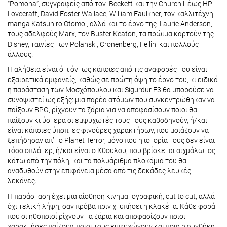
“Pomona”, συγγραφείς από τον Beckett και την Churchill έως HP
Lovecraft, David Foster Wallace, William Faulkner, τον καλλιτέχνη
manga Katsuhiro Otomo , αλλά και το έργο της Laurie Anderson,
τους αδελφούς Marx, τον Buster Keaton, τα πρώιμα καρτούν της
Disney, ταινίες των Polanski, Cronenberg, Fellini και πολλούς
άλλους.
Η αλήθεια είναι ότι όντως κάποιες από τις αναφορές του είναι
εξαιρετικά εμφανείς, καθώς σε πρώτη όψη το έργο του, κι ειδικά
η παράσταση των Μοσχόπουλου και Sigurdur F3 θα μπορούσε να
συνοψιστεί ως εξής: μια παρέα ατόμων που συγκεντρώθηκαν να
παίξουν RPG, ρίχνουν τα ζάρια για να αποφασίσουν ποιοι θα
παίξουν κι ύστερα οι εμψυχωτές τους τους καθοδηγούν, ή/και
είναι κάποιες ύποπτες φιγούρες χαρακτήρων, που μοιάζουν να
ξεπήδησαν απ’ το Planet Terror, μόνο που η ιστορία τους δεν είναι
τόσο σπλάτερ, ή/και είναι ο Κθουλου, που βρίσκεται αιχμάλωτος
κάτω από την πόλη, και τα πολυάριθμα πλοκάμια του θα
αναδυθούν στην επιφάνεια μέσα από τις δεκάδες λευκές
λεκάνες.
Η παράσταση έχει μια αίσθηση κινηματογραφική, cut to cut, αλλά
όχι τελική λήψη, σαν πρόβα πριν χτυπήσει η κλακέτα. Κάθε φορά
που οι ηθοποιοί ρίχνουν τα ζάρια και αποφασίζουν ποιοι
χαρακτήρες παίζουν, ποιοι τους εμψυχώνουν και ποια η συνθήκη,