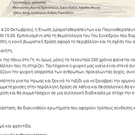
4-20 Οκτωβρίου), η Ένωση Δραματοθεραπευτών και Παιγνιοθεραπευτώ
1:00-15:00. Εμπνευσμένη από τη θεματολογία του 7ου Συνεδρίου που 
th), η κοινή βιωματική δράση αφορά το περιβάλλον και τη σχέση του
λανήτη;
 της πάνω στη Γη. Κι όμως, μόλις τα τελευταία 200 χρόνια φαίνεται ν
άλλον που τη στηρίζει. Ταυτόχρονα η ψυχική μας υγεία είναι στενά συ
εάζουν την ψυχική ισορροπία των ανθρώπων, προκαλώντας άγχος, συνα
τητα γίνεται Ήρωας και ξεκινά το ταξίδι για να ξαναβρεί την αρμονία
συμμετέχουσες στην παράλληλη δράση σε Αθήνα και Θεσσαλονίκη θα εν
ρίση και θα συμμετάσχουν σε μια συλλογική διαδικασία με στόχο την 
ράσταση, θα διακινηθούν ερωτήματα που αφορούν τρόπους σύνδεσης κ
μό και φροντίδα;
ψυχικής ανθεκτικότητας;