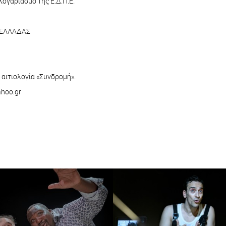
ογαριασμό της Ε.Δ.Π.Ε.
 ΕΛΛΑΔΑΣ
 αιτιολογία «Συνδρομή».
ahoo.gr