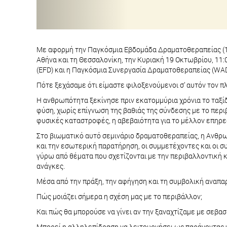
Με αφορμή την Παγκόσμια Εβδομάδα Δραματοθεραπείας (1
Αθήνα και τη Θεσσαλονίκη, την Κυριακή 19 Οκτωβρίου, 1
(EFD) και η Παγκόσμια Συνεργασία Δραματοθεραπείας (WAD
Πότε ξεχάσαμε ότι είμαστε φιλοξενούμενοι σ’ αυτόν τον π
Η ανθρωπότητα ξεκίνησε πριν εκατομμύρια χρόνια το ταξίδι
φύση, χωρίς επίγνωση της βαθιάς της σύνδεσης με το περιβ
φυσικές καταστροφές, η αβεβαιότητα για το μέλλον επηρ
Στο βιωματικό αυτό σεμινάριο δραματοθεραπείας, η Ανθρωπό
και την εσωτερική παρατήρηση, οι συμμετέχοντες και οι 
γύρω από θέματα που σχετίζονται με την περιβαλλοντική κ
ανάγκες.
Μέσα από την πράξη, την αφήγηση και τη συμβολική αναπα
Πώς μοιάζει σήμερα η σχέση μας με το περιβάλλον;
Και πώς θα μπορούσε να γίνει αν την ξαναχτίζαμε με σεβασ
Μπορεί η αλληλεπίδραση να λειτουργήσει ως παράγοντας 