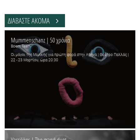
ΔΙΑΒΑΣΤΕ ΑΚΟΜΑ
Mummenschanz | 50 χρόνια
Boem Team
Οι μάγοι της Μιμικής για πρώτη φορά στην Αθήνα | Θέατρο Παλλάς |
22 - 23 Μαρτίου, ώρα 20:30
Vassilikos | The grand duet