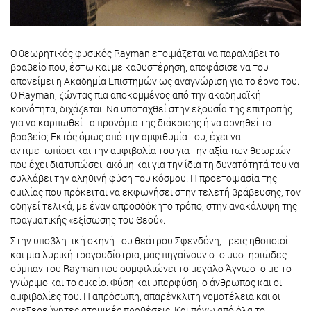
Ο θεωρητικός φυσικός Rayman ετοιμάζεται να παραλάβει το
βραβείο που, έστω και με καθυστέρηση, αποφάσισε να του
απονείμει η Ακαδημία Επιστημών ως αναγνώριση για το έργο του.
Ο Rayman, ζώντας πια αποκομμένος από την ακαδημαϊκή
κοινότητα, διχάζεται. Να υποταχθεί στην εξουσία της επιτροπής
για να καρπωθεί τα προνόμια της διάκρισης ή να αρνηθεί το
βραβείο; Εκτός όμως από την αμφιθυμία του, έχει να
αντιμετωπίσει και την αμφιβολία του για την αξία των θεωριών
που έχει διατυπώσει, ακόμη και για την ίδια τη δυνατότητά του να
συλλάβει την αληθινή φύση του κόσμου. Η προετοιμασία της
ομιλίας που πρόκειται να εκφωνήσει στην τελετή βράβευσης, τον
οδηγεί τελικά, με έναν απροσδόκητο τρόπο, στην ανακάλυψη της
πραγματικής «εξίσωσης του Θεού».
Στην υποβλητική σκηνή του θεάτρου Σφενδόνη, τρεις ηθοποιοί
και μια λυρική τραγουδίστρια, μας πηγαίνουν στο μυστηριώδες
σύμπαν του Rayman που συμφιλιώνει το μεγάλο Άγνωστο με το
γνώριμο και το οικείο. Φύση και υπερφύση, ο άνθρωπος και οι
αμφιβολίες του. Η απρόσωπη, απαρέγκλιτη νομοτέλεια και οι
ανεξερεύνητες ατομικές προθέσεις. Και πάνω από όλα το