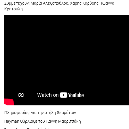
Συμμετέχουν: Μαρία Αλεξοπούλου, Χάρης Καρύδης, Ιωάννα
Κρητούλη.
Πληροφορίες για την στήλη Θεαμάτων
Rayman Ούρλιαξε του Γιάννη Μαυριτσάκη