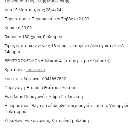
Σκηνοθεσία Περικλής Μουστάκης
Από 15 Μαρτίου, έως 28/4/24
Παραστάσεις: Παρασκευή και Σάββατο 21:00
Κυριακή 20:00
διάρκεια 130’ χωρίς διάλειμμα.
Tιμές εισιτηρίων γενική 18 ευρώ, μειωμένο /φοιτητικό /ΑμεΑ
14ευρώ.
ΘΕΑΤΡΟ ΣΦΕΝΔΟΝΗ: Μακρή 4, (στάση μετρό Ακρόπολη)
Κρατήσεις:
more.com
και στο τηλέφωνο: 6941657592
Παραγωγή: Εταιρεία Θεάτρου Άσκηση
Εκτέλεση Παραγωγής: Δώρα Στυλιανέση
Η παράσταση ''Rayman ούρλιαξε'' επιχορηγείται από το Υπουργείο
Πολιτισμού.
Υπεύθυνη Επικοινωνίας: Κατερίνα Γρυλλάκη