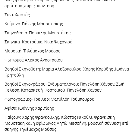
ερώτημα χωρίς απάντηση.
Συντελεστές
Κείμενο: Γιάννης Μαυριτσάκης
Σκηνοθεσία: Περικλής Μουστάκης
Σκηνικά- Κοστούμια: Νίκη Ψυχογιού
Μουσική: Τηλέμαχος Μούσας
Φωτισμοί: Αλέκος Αναστασίου
Βοηθοί Σκηνοθέτη: Μαρία Αλεξοπούλου, Χάρης Καρύδης-,Ιωάννα
Κρητούλη
Βοηθοί Σκηνογράφου- Ενδυματολόγου: Πηνελόπη Χάνσεν, Ζωή
Κελέση. Κατασκευή Κοστομιού Πηνελόπη Χανσεν
Φωτογραφίες- Τρέιλερ: Ματθίλδη Τούμπουρου
Αφίσα: Ιωάννης Χαριτίδης
Παίζουν: Χάρης Φραγκούλης, Κώστας Νικούλι, Φραγκίσκη
Μουστάκη και η υψίφωνος Λητώ Μεσσήνη, μουσική σύνθεση επί
σκηνής Τηλέμαχος Μούσας