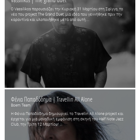
Ο Vassilikos παρουσιάζει την Κυριακή 31 Μαρτίου στη Σφίγγα, το
νέο του project The Grand Duet, μια ιδέα που γεννήθηκε πριν την
καραντίνα και υλοποιήθηκε μετά από αυτή....
Φένια Παπαδόδημα | Travellin All Alone
Boem Team
H Φένια Παπαδόδημα δημιουργεί το Travellin All Alone project και
έρχεται για μια μοναδική εμφάνιση στη σκηνή του Ηalf Note Jazz
Club, την Τρίτη 12 Μαρτίου! ...