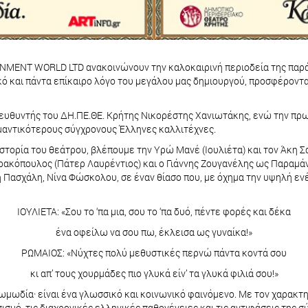
AINMENT WORLD LTD ανακοινώνουν την καλοκαιρινή περιοδεία της παρά
ό και πάντα επίκαιρο λόγο του μεγάλου μας δημιουργού, προσφέροντα
ευθυντής του ΔΗ.ΠΕ.ΘΕ. Κρήτης Νικορέστης Χανιωτάκης, ενώ την πρω
ημαντικότερους σύγχρονους Έλληνες καλλιτέχνες.
στορία του θεάτρου, βλέπουμε την Υρώ Μανέ (Ιουλιέτα) και τον Άκη Σ
ρακόπουλος (Πάτερ Λαυρέντιος) και ο Γιάννης Ζουγανέλης ως Παραμάνα
Πασχάλη, Νίνα Φώσκολου, σε έναν θίασο που, με όχημα την υψηλή ενέρ
ΙΟΥΛΙΕΤΑ: «Σου το ‘πα μια, σου το ‘πα δυό, πέντε φορές και δέκα
ένα οφείλω να σου πω, έκλεισα ως γυναίκα!»
ΡΩΜΑΙΟΣ: «Νύχτες πολύ μεθυστικές περνώ πάντα κοντά σου
κι απ’ τους χουρμάδες πιο γλυκά είν’ τα γλυκά φιλιά σου!»
 κωμωδία· είναι ένα γλωσσικό και κοινωνικό φαινόμενο. Με τον χαρακ
ισμό, τις διαχρονικές ελληνικές παθογένειες και τις αντιφάσεις τη