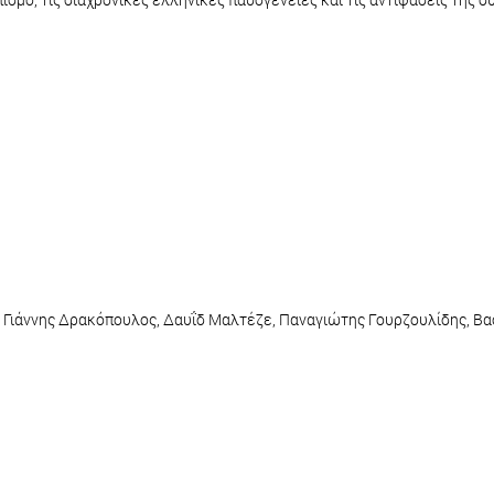
, Γιάννης Δρακόπουλος, Δαυΐδ Μαλτέζε, Παναγιώτης Γουρζουλίδης, Β