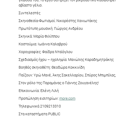
αβίαστο γέλιο.
Συντελεστές
Σκηνοθεσία-Φωτισμοί: Νικορέστης Χανιωτάκης
Πρωτότυπη μουσική: Γιώργος Ανδρέου
Σκηνικά: Μαρία Φιλίππου
Κοστούμια: Ιωάννα Καλαβρού
Χορογραφίες: Φαίδρα Νταϊόγλου
Σχεδιασμός ήχου – ηχοληψία: Μανώλης Καραδημητράκης
Βοηθός σκηνοθέτη: Θεοδώρα Κοκκινίδη
Παίζουν: Υρώ Μανέ, Άκης Σακελλαρίου, Σπύρος Μπιμπίλας
Στον ρόλο της Παραμάνας ο Γιάννης Ζουγανέλης!
Επικοινωνία: Ελένη Λιλή
Προπώληση εισιτηρίων:
more.com
Τηλεφωνικά 2109213310
Στα καταστήματα PUBLIC