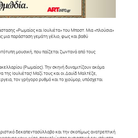
στασης «Ρωμαίος και Ιουλιέτα» του Μποστ. Μια «πλούσια»
ς μια παράσταση γεμάτη γέλιο, φως και βαθύ
τότυπη μουσική, που παίζεται ζωντανά από τους
ακελλαρίου (Ρωμαίος). Την σκηνή δυναμιτίζουν ακόμα
 της Ιουλιέτας! Μαζί τους και οι Δαυίδ Μαλτέζε,
γεια, τον γρήγορο ρυθμό και το χιούμορ, υπόσχεται
τηριστικό δεκαπεντασύλλαβο και την σκοπίμως ανατρεπτική
ς σύγχρονης κοινωνίας, προκαλώντας ουσιαστικά ερωτήματα