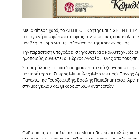
Με ιδιαίτερη χαρά, το ΔΗ.ΠΕ.ΘΕ. Κρήτης και η GR ENTERT
παραγωγή που φέρνει στο φως τον καυστικό, σουρεαλιστικ
προβληματισμό για τις παθογένειες της κοινωνίας μας.
Την παράσταση υπογράφει σκηνοθετικά ο καλλιτεχνικός δι
ηθοποιούς, συνθέτει ο Γιώργος Ανδρέου, ένας από τους σ
Στους ρόλους του πιο διάσημου ερωτικού ζευγαριού στην ι
περισσότερο οι Σπύρος Μπιμπίλας (Μερκούτιος), Γιάννης Δ
Παναγιώτης Γουρζουλίδης, Βασίλης Παπαδημητρίου, Αρετή 
στιγμές γέλιου και ξεκαρδιστικών ανατροπών.
Ο «Ρωμαίος και Ιουλιέτα» του Μποστ δεν είναι απλώς μια
γλώσσα του, το έργο σατιρίζει τον μικροαστικό καθωσπρεπ