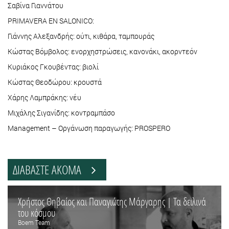
Σαβίνα Γιαννάτου
PRIMAVERA EN SALONICO:
Γιάννης Αλεξανδρής: ούτι, κιθάρα, ταμπουράς
Κώστας Βόμβολος: ενορχηστρώσεις, κανονάκι, ακορντεόν
Κυριάκος Γκουβέντας: βιολί
Κώστας Θεοδώρου: κρουστά
Χάρης Λαμπράκης: νέυ
Μιχάλης Σιγανίδης: κοντραμπάσο
Management – Οργάνωση παραγωγής: PROSPERO
ΔΙΑΒΑΣΤΕ ΑΚΟΜΑ
Χρήστος Θηβαίος και Παναγιώτης Μάργαρης | Τα δειλινά
του κόσμου
Boem Team