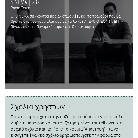
SINEMA | 287
Boem Team
Οι SINEMA σε «κόντρα βοριά» όπως λέει και το τραγούδι που θα
βρείτε στο νέο τους άλμπουμ με τίτλο «287 - ΔΥΟ ΟΓΔΟΝΤΑ ΕΠΤΑ»
δίνουν πάλι το δυναμικό παρόν στη δισκογραφία. ...
Σχόλια χρηστών
Για να συμμετέχετε στην συζήτηση πρέπει να γίνετε μέλη.
Λάβετε μέρος σε κάποια συζήτηση κάνοντας roll-over στο
αρχικό σχόλιο και πατήστε το κουμπί "Απάντηση". Για να
εισάγετε ένα νέο σχόλιο χρησιμοποιήστε την φόρμα στο