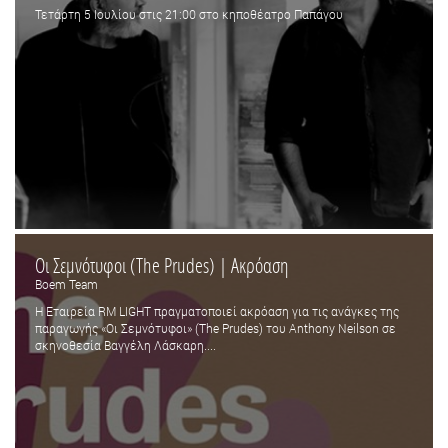
Τετάρτη 5 Ιουλίου στις 21:00 στο κηποθέατρο Παπάγου
Οι Σεμνότυφοι (Τhe Prudes) | Ακρόαση
Boem Team
Η Εταιρεία RM LIGHT πραγματοποιεί ακρόαση για τις ανάγκες της
παραγωγής «Οι Σεμνότυφοι» (Τhe Prudes) του Anthony Neilson σε
σκηνοθεσία Βαγγέλη Λάσκαρη....