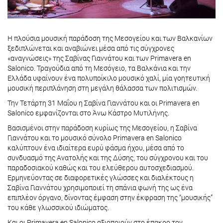
Η πλούσια μουσική παράδοση της Μεσογείου και των Βαλκανίων
ξεδιπλώνεται και αναβιώνει μέσα από τις σύγχρονες
«αναγνώσεις» της Σαβίνας Γιαννάτου και των Primavera en
Salonico. Τραγούδια από τη Μεσόγειο, τα Βαλκάνια και την
Ελλάδα υφαίνουν ένα πολυποίκιλο μουσικό χαλί, μία γοητευτική
μουσική περιπλάνηση στη μεγάλη θάλασσα των πολιτισμών.
Την Τετάρτη 31 Μαΐου η Σαβίνα Γιαννάτου και οι Primavera en
Salonico εμφανίζονται στο Άνω Κάστρο Μυτιλήνης.
Βασισμένοι στην παράδοση κυρίως της Μεσογείου, η Σαβίνα
Γιαννάτου και το μουσικό σύνολο Primavera en Salonico
καλύπτουν ένα ιδιαίτερα ευρύ φάσμα ήχου, μέσα από το
συνδυασμό της Ανατολής και της Δύσης, του σύγχρονου και του
παραδοσιακού καθώς και του ελεύθερου αυτοσχεδιασμού.
Ερμηνεύοντας σε διαφορετικές γλώσσες και διαλέκτους η
Σαβίνα Γιαννάτου χρησιμοποιεί τη σπάνια φωνή της ως ένα
επιπλέον όργανο, δίνοντας έμφαση στην έκφραση της “μουσικής”
του κάθε γλωσσικού ιδιώματος.
Και οι Primavera en Salonico αξιοποιούν στο έπακρο τον