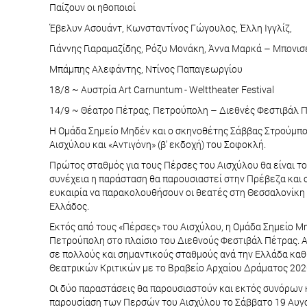
Παίζουν οι ηθοποιοί
Έβελυν Ασουάντ, Κωνσταντίνος Γώγουλος, Έλλη Ιγγλίζ,
Γιάννης Γιαραμαζίδης, Ρόζυ Μονάκη, Άννα Μαρκά – Μπονισ
Μπάμπης Αλεφάντης, Ντίνος Παπαγεωργίου
18/8 ~ Αυστρία Art Carnuntum - Welttheater Festival
14/9 ~ Θέατρο Πέτρας, Πετρούπολη – Διεθνές Φεστιβάλ 
Η Ομάδα Σημείο Μηδέν και ο σκηνοθέτης Σάββας Στρούμπος
Αισχύλου και «Αντιγόνη» (β’ εκδοχή) του Σοφοκλή.
Πρώτος σταθμός για τους Πέρσες του Αισχύλου θα είναι τ
συνέχεια η παράσταση θα παρουσιαστεί στην Πρέβεζα και 
ευκαιρία να παρακολουθήσουν οι θεατές στη Θεσσαλονίκη
Ελλάδος.
Εκτός από τους «Πέρσες» του Αισχύλου, η Ομάδα Σημείο Μη
Πετρούπολη στο πλαίσιο του Διεθνούς Φεστιβάλ Πέτρας. Α
σε πολλούς και σημαντικούς σταθμούς ανά την Ελλάδα κα
Θεατρικών Κριτικών με το Βραβείο Αρχαίου Δράματος 202
Οι δύο παραστάσεις θα παρουσιαστούν και εκτός συνόρων 
παρουσίαση των Περσών του Αισχύλου το Σάββατο 19 Αυγ