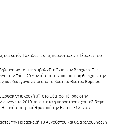
ς και εκτός Ελλάδας, με τις παραστάσεις «Πέρσες» του
εκδηλώσεων του Φεστιβάλ «Στη Σκιά των Βράχων». Στη
ενώ την Τρίτη 29 Αυγούστου την παράσταση θα έχουν την
υς που διοργανώνεται από το Κρατικό Θέατρο Βορείου
υ Σοφοκλή (εκδοχή β΄), στο Θέατρο Πέτρας στην
ντιγόνη το 2019 και έκτοτε η παράσταση έχει ταξιδέψει
υ. Η παράσταση τιμήθηκε από την Ένωση Ελλήνων
ιαστεί την Παρασκευή 18 Αυγούστου και θα ακολουθήσει η