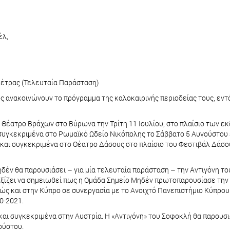
έλ,
Πέτρας (Τελευταία Παράσταση)
 ανακοινώνουν το πρόγραμμα της καλοκαιρινής περιοδείας τους, εντό
ο Θέατρο Βράχων στο Βύρωνα την Τρίτη 11 Ιουλίου, στο πλαίσιο των 
συγκεκριμένα στο Ρωμαϊκό Ωδείο Νικόπολης το Σάββατο 5 Αυγούστου 
 και συγκεκριμένα στο Θέατρο Δάσους στο πλαίσιο του Φεστιβάλ Δάσο
δέν θα παρουσιάσει – για μία τελευταία παράσταση – την Αντιγόνη το
ξίζει να σημειωθεί πως η Ομάδα Σημείο Μηδέν πρωτοπαρουσίασε την Α
θώς και στην Κύπρο σε συνεργασία με το Ανοιχτό Πανεπιστήμιο Κύπρο
0-2021.
και συγκεκριμένα στην Αυστρία. Η «Αντιγόνη» του Σοφοκλή θα παρουσ
ούστου.