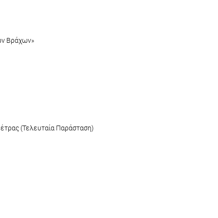
ων Βράχων»
Πέτρας (Τελευταία Παράσταση)