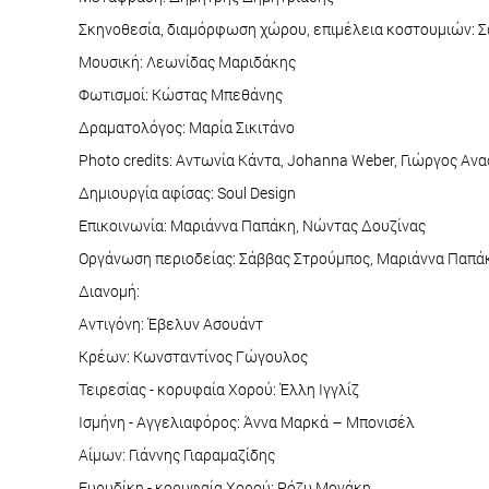
Σκηνοθεσία, διαμόρφωση χώρου, επιμέλεια κοστουμιών: 
Μουσική: Λεωνίδας Μαριδάκης
Φωτισμοί: Κώστας Μπεθάνης
Δραματολόγος: Μαρία Σικιτάνο
Photo credits: Αντωνία Κάντα, Johanna Weber, Γιώργος Ανα
Δημιουργία αφίσας: Soul Design
Επικοινωνία: Μαριάννα Παπάκη, Νώντας Δουζίνας
Οργάνωση περιοδείας: Σάββας Στρούμπος, Μαριάννα Παπά
Διανομή:
Αντιγόνη: Έβελυν Ασουάντ
Κρέων: Κωνσταντίνος Γώγουλος
Τειρεσίας - κορυφαία Χορού: Έλλη Ιγγλίζ
Ισμήνη - Αγγελιαφόρος: Άννα Μαρκά – Μπονισέλ
Αίμων: Γιάννης Γιαραμαζίδης
Ευρυδίκη - κορυφαία Χορού: Ρόζυ Μονάκη