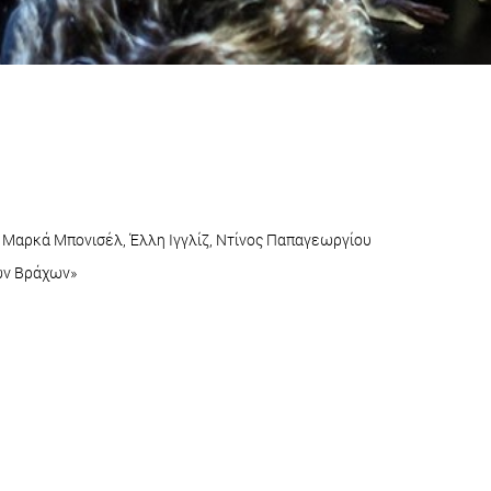
Μαρκά Μπονισέλ, Έλλη Ιγγλίζ, Ντίνος Παπαγεωργίου
ων Βράχων»