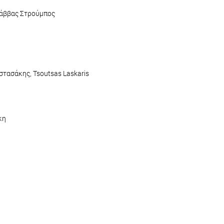
Σάββας Στρούμπος
στασάκης, Tsoutsas Laskaris
κη