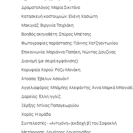
Δραματολόγος: Μαρία Σικιτάνο
Κατασκευή κοστουμιών: Ελένη Χασιώτη
Μακιγιάζ: Βιργινία Τσιχλάκη
Βοηθός σκηνοθέτη: Σπύρος Μπέτσης
Φωτογραφίες παράστασης: Γιάννης Χατζηαντωνίου
Επικοινωνία: Μαριάννα Παπάκη, Νώντας Δουζίνας
Διανομή (με σειρά εμφάνισης):
Κορυφαία Χορού: Ρόζυ Μονάκη
Άτοσσα: Έβελυν Ασουάντ
Αγγελιαφόρος: Μπάμπης Αλεφάντης, Άννα Μαρκά Μπονισέ
Δαρείος: Έλλη Ιγγλίζ
Ξέρξης: Ντίνος Παπαγεωργίου
Χορός: Η ομάδα
Συντελεστές - «Αντιγόνη» (εκδοχή β’) του Σοφοκλή
Μετάφραση: Δημήτρης Δημητριάδης