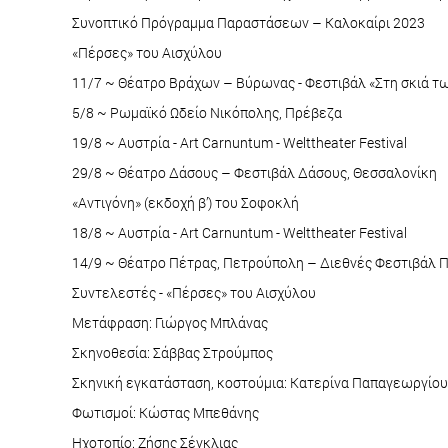
Συνοπτικό Πρόγραμμα Παραστάσεων – Καλοκαίρι 2023
«Πέρσες» του Αισχύλου
11/7 ~ Θέατρο Βράχων – Βύρωνας - Φεστιβάλ «Στη σκιά τ
5/8 ~ Ρωμαϊκό Ωδείο Νικόπολης, Πρέβεζα
19/8 ~ Αυστρία - Art Carnuntum - Welttheater Festival
29/8 ~ Θέατρο Δάσους – Φεστιβάλ Δάσους, Θεσσαλονίκη
«Αντιγόνη» (εκδοχή β’) του Σοφοκλή
18/8 ~ Αυστρία - Art Carnuntum - Welttheater Festival
14/9 ~ Θέατρο Πέτρας, Πετρούπολη – Διεθνές Φεστιβάλ 
Συντελεστές - «Πέρσες» του Αισχύλου
Μετάφραση: Γιώργος Μπλάνας
Σκηνοθεσία: Σάββας Στρούμπος
Σκηνική εγκατάσταση, κοστούμια: Κατερίνα Παπαγεωργίου
Φωτισμοί: Κώστας Μπεθάνης
Ηχοτοπίο: Ζήσης Σέγκλιας