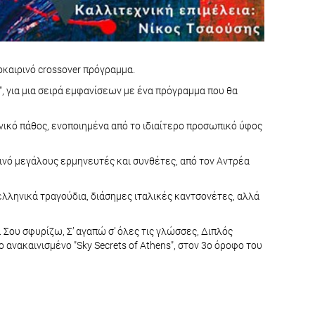
οκαιρινό crossover πρόγραμμα.
s", για μια σειρά εμφανίσεων με ένα πρόγραμμα που θα
νικό πάθος, ενοποιημένα από το ιδιαίτερο προσωπικό ύφος
ινό μεγάλους ερμηνευτές και συνθέτες, από τον Αντρέα
λληνικά τραγούδια, διάσημες ιταλικές καντσονέτες, αλλά
ame. Σου σφυρίζω, Σ’ αγαπώ σ’ όλες τις γλώσσες, Διπλός
 ανακαινισμένο "Sky Secrets of Athens", στον 3ο όροφο του