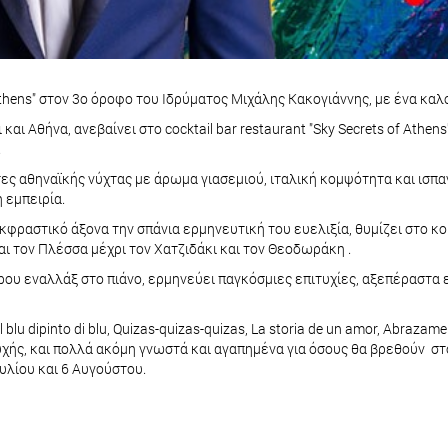
thens" στον 3ο όροφο του Ιδρύματος Μιχάλης Κακογιάννης, με ένα καλ
αι Αθήνα, ανεβαίνει στο cocktail bar restaurant "Sky Secrets of Athen
.
ς αθηναϊκής νύχτας με άρωμα γιασεμιού, ιταλική κομψότητα και ισπα
 εμπειρία.
φραστικό άξονα την σπάνια ερμηνευτική του ευελιξία, θυμίζει στο κο
αι τον Πλέσσα μέχρι τον Χατζιδάκι και τον Θεοδωράκη .
ου εναλλάξ στο πιάνο, ερμηνεύει παγκόσμιες επιτυχίες, αξεπέραστα ε
el blu dipinto di blu, Quizas-quizas-quizas, La storia de un amor, Abraz
υχής, και πολλά ακόμη γνωστά και αγαπημένα για όσους θα βρεθούν στο
ουλίου και 6 Αυγούστου.