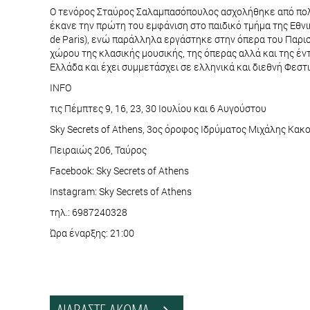
Ο τενόρος Σταύρος Σαλαμπασόπουλος ασχολήθηκε από πολύ 
έκανε την πρώτη του εμφάνιση στο παιδικό τμήμα της Εθνι
de Paris), ενώ παράλληλα εργάστηκε στην όπερα του Παρισ
χώρου της κλασικής μουσικής, της όπερας αλλά και της έντ
Ελλάδα και έχει συμμετάσχει σε ελληνικά και διεθνή Φεστ
INFO
τις Πέμπτες 9, 16, 23, 30 Ιουλίου και 6 Αυγούστου
Sky Secrets of Athens, 3ος όροφος Ιδρύματος Μιχάλης Κακ
Πειραιώς 206, Ταύρος
Facebook: Sky Secrets of Athens
Instagram: Sky Secrets of Athens
τηλ.: 6987240328
Ώρα έναρξης: 21:00
ΔΙΑΒΑΣΤΕ ΑΚΟΜΑ