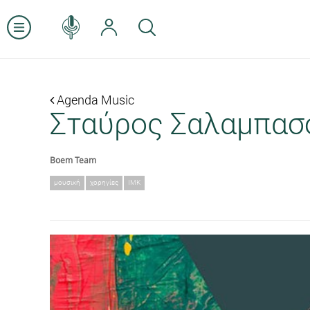
Agenda Music
Σταύρος Σαλαμπασό
Boem Team
μουσική
χορηγίες
ΙΜΚ