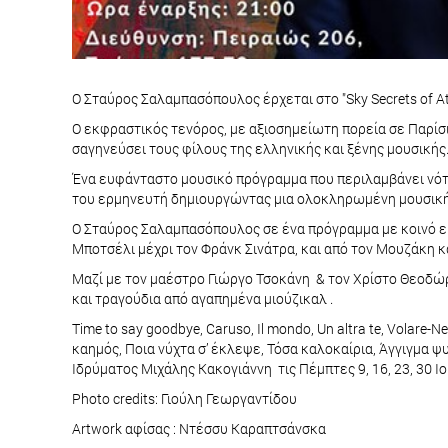
Ο Σταύρος Σαλαμπασόπουλος έρχεται στο "Sky Secrets of A
Ο εκφραστικός τενόρος, με αξιοσημείωτη πορεία σε Παρίσι κ
σαγηνεύσει τους φίλους της ελληνικής και ξένης μουσικής
Ένα ευφάνταστο μουσικό πρόγραμμα που περιλαμβάνει νότε
του ερμηνευτή δημιουργώντας μια ολοκληρωμένη μουσική
Ο Σταύρος Σαλαμπασόπουλος σε ένα πρόγραμμα με κοινό εκ
Μποτσέλι μέχρι τον Φράνκ Σινάτρα, και από τον Μουζάκη κ
Μαζί με τον μαέστρο Γιώργο Τσοκάνη & τον Χρίστο Θεοδώρ
και τραγούδια από αγαπημένα μιούζικαλ .
Time to say goodbye, Caruso, Il mondo, Un altra te, Volare-N
καημός, Ποια νύχτα σ’ έκλεψε, Τόσα καλοκαίρια, Άγγιγμα ψ
Ιδρύματος Μιχάλης Κακογιάννη τις Πέμπτες 9, 16, 23, 30 Ι
Photo credits: Γιούλη Γεωργαντίδου
Artwork αφίσας : Ντέσσυ Καραπτσάνσκα