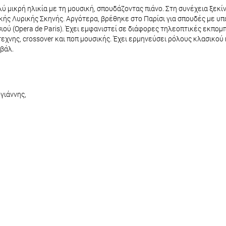
μικρή ηλικία με τη μουσική, σπουδάζοντας πιάνο. Στη συνέχεια ξεκί
κής Λυρικής Σκηνής. Αργότερα, βρέθηκε στο Παρίσι για σπουδές με υπ
ιού (Opera de Paris). Έχει εμφανιστεί σε διάφορες τηλεοπτικές εκπο
εχνης, crossover και ποπ μουσικής. Έχει ερμηνεύσει ρόλους κλασικού κ
ιβάλ.
ογιάννης,