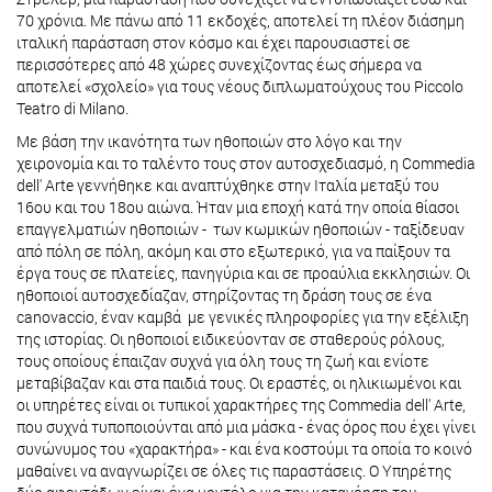
70 χρόνια. Με πάνω από 11 εκδοχές, αποτελεί τη πλέον διάσημη
ιταλική παράσταση στον κόσμο και έχει παρουσιαστεί σε
περισσότερες από 48 χώρες συνεχίζοντας έως σήμερα να
αποτελεί «σχολείο» για τους νέους διπλωματούχους του Piccolo
Teatro di Milano.
Με βάση την ικανότητα των ηθοποιών στο λόγο και την
χειρονομία και το ταλέντο τους στον αυτοσχεδιασμό, η Commedia
dell' Arte γεννήθηκε και αναπτύχθηκε στην Ιταλία μεταξύ του
16ου και του 18ου αιώνα. Ήταν μια εποχή κατά την οποία θίασοι
επαγγελματιών ηθοποιών - των κωμικών ηθοποιών - ταξίδευαν
από πόλη σε πόλη, ακόμη και στο εξωτερικό, για να παίξουν τα
έργα τους σε πλατείες, πανηγύρια και σε προαύλια εκκλησιών. Οι
ηθοποιοί αυτοσχεδίαζαν, στηρίζοντας τη δράση τους σε ένα
canovaccio, έναν καμβά με γενικές πληροφορίες για την εξέλιξη
της ιστορίας. Οι ηθοποιοί ειδικεύονταν σε σταθερούς ρόλους,
τους οποίους έπαιζαν συχνά για όλη τους τη ζωή και ενίοτε
μεταβίβαζαν και στα παιδιά τους. Οι εραστές, οι ηλικιωμένοι και
οι υπηρέτες είναι οι τυπικοί χαρακτήρες της Commedia dell' Arte,
που συχνά τυποποιούνται από μια μάσκα - ένας όρος που έχει γίνει
συνώνυμος του «χαρακτήρα» - και ένα κοστούμι τα οποία το κοινό
μαθαίνει να αναγνωρίζει σε όλες τις παραστάσεις. Ο Υπηρέτης