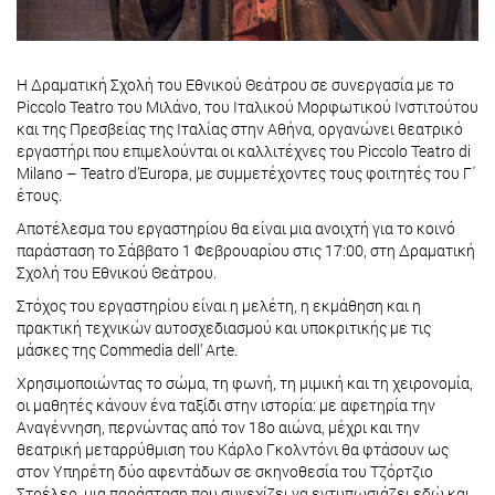
Η Δραματική Σχολή του Εθνικού Θεάτρου σε συνεργασία με το
Piccolo Teatro του Μιλάνο, του Ιταλικού Μορφωτικού Ινστιτούτου
και της Πρεσβείας της Ιταλίας στην Αθήνα, οργανώνει θεατρικό
εργαστήρι που επιμελούνται οι καλλιτέχνες του Piccolo Teatro di
Milano – Teatro d’Europa, με συμμετέχοντες τους φοιτητές του Γ΄
έτους.
Αποτέλεσμα του εργαστηρίου θα είναι μια ανοιχτή για το κοινό
παράσταση το Σάββατο 1 Φεβρουαρίου στις 17:00, στη Δραματική
Σχολή του Εθνικού Θεάτρου.
Στόχος του εργαστηρίου είναι η μελέτη, η εκμάθηση και η
πρακτική τεχνικών αυτοσχεδιασμού και υποκριτικής με τις
μάσκες της Commedia dell’ Arte.
Χρησιμοποιώντας το σώμα, τη φωνή, τη μιμική και τη χειρονομία,
οι μαθητές κάνουν ένα ταξίδι στην ιστορία: με αφετηρία την
Αναγέννηση, περνώντας από τον 18ο αιώνα, μέχρι και την
θεατρική μεταρρύθμιση του Κάρλο Γκολντόνι θα φτάσουν ως
στον Υπηρέτη δύο αφεντάδων σε σκηνοθεσία του Τζόρτζιο
Στρέλερ, μια παράσταση που συνεχίζει να εντυπωσιάζει εδώ και