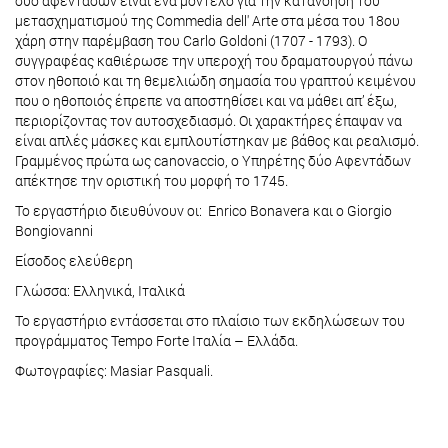
δύο αφεντάδων είναι ένα μοντέλο για την κατανόηση του
μετασχηματισμού της Commedia dell' Arte στα μέσα του 18ου
χάρη στην παρέμβαση του Carlo Goldoni (1707 - 1793). Ο
συγγραφέας καθιέρωσε την υπεροχή του δραματουργού πάνω
στον ηθοποιό και τη θεμελιώδη σημασία του γραπτού κειμένου
που ο ηθοποιός έπρεπε να αποστηθίσει και να μάθει απ’ έξω,
περιορίζοντας τον αυτοσχεδιασμό. Οι χαρακτήρες έπαψαν να
είναι απλές μάσκες και εμπλουτίστηκαν με βάθος και ρεαλισμό.
Γραμμένος πρώτα ως canovaccio, ο Υπηρέτης δύο Αφεντάδων
απέκτησε την οριστική του μορφή το 1745.
Το εργαστήριο διευθύνουν οι: Enrico Bonavera και ο Giorgio
Bongiovanni
Είσοδος ελεύθερη
Γλώσσα: Ελληνικά, Ιταλικά
Το εργαστήριο εντάσσεται στο πλαίσιο των εκδηλώσεων του
προγράμματος Tempo Forte Ιταλία – Ελλάδα.
Φωτογραφίες: Masiar Pasquali.