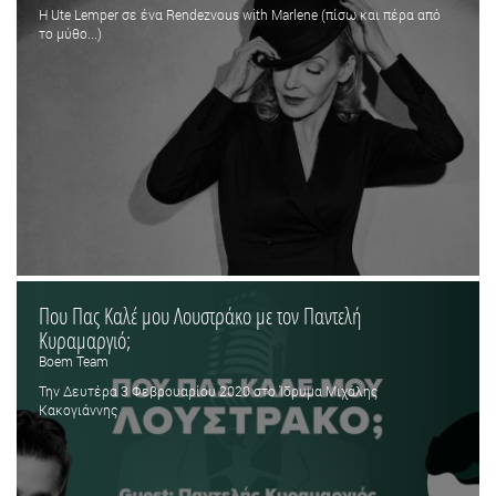
Η Ute Lemper σε ένα Rendezvous with Marlene (πίσω και πέρα από
το μύθο...)
Που Πας Καλέ μου Λουστράκο με τον Παντελή
Κυραμαργιό;
Boem Team
Την Δευτέρα 3 Φεβρουαρίου 2020 στο Ίδρυμα Μιχάλης
Κακογιάννης