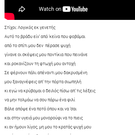
Στίχοι: Λογικός εκ γενετής
Αυτό το βράδυ είν’ από ’κείνα που φοβάμαι
από το σπίτι μου δεν πέρασε ψυχή
γίνανε οι σκέψεις μου ποντίκια που πεινάνε
και ροκανίζουν τη φτωχή μου αντοχή
Σε φέρνουν πάλι απέναντι μου δακρυσμένη
μου ξαναγνέφεις απ’ την πόρτα σιωπηλή
κι εγώ να κρύβομαι ο δειλός πίσω απ’ τις λέξεις
να μην τολμάω να σου πάρω ένα φιλί
Βάλε απόψε ένα ποτό όπου και να ’σαι
και στην υγειά μου μονορούφι να το πιεις
κι αν ήμουν λίγος, μη μου το κρατάς ψυχή μου