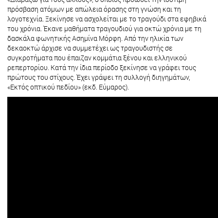
πρόσβαση ατόμων με απώλεια όρασης στη γνώση και τη
λογοτεχνία. Ξεκίνησε να ασχολείται με το τραγούδι στα εφηβικά
του χρόνια. Έκανε μαθήματα τραγουδιού για οκτώ χρόνια με τη
δασκάλα φωνητικής Ασημίνα Μόρφη. Από την ηλικία των
δεκαοκτώ άρχισε να συμμετέχει ως τραγουδιστής σε
συγκροτήματα που έπαιζαν κομμάτια ξένου και ελληνικού
ρεπερτορίου. Κατά την ίδια περίοδο ξεκίνησε να γράφει τους
πρώτους του στίχους. Έχει γράψει τη συλλογή διηγημάτων,
«Εκτός οπτικού πεδίου» (εκδ. Εύμαρος).