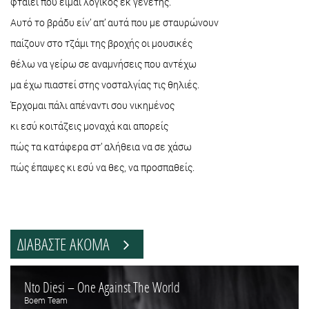
φταίει που είμαι λογικός εκ γενετής.
Αυτό το βράδυ είν’ απ’ αυτά που με σταυρώνουν
παίζουν στο τζάμι της βροχής οι μουσικές
θέλω να γείρω σε αναμνήσεις που αντέχω
μα έχω πιαστεί στης νοσταλγίας τις θηλιές.
Έρχομαι πάλι απέναντι σου νικημένος
κι εσύ κοιτάζεις μοναχά και απορείς
πώς τα κατάφερα στ’ αλήθεια να σε χάσω
πώς έπαψες κι εσύ να θες, να προσπαθείς.
ΔΙΑΒΑΣΤΕ ΑΚΟΜΑ
Nto Diesi – One Against The World
Boem Team