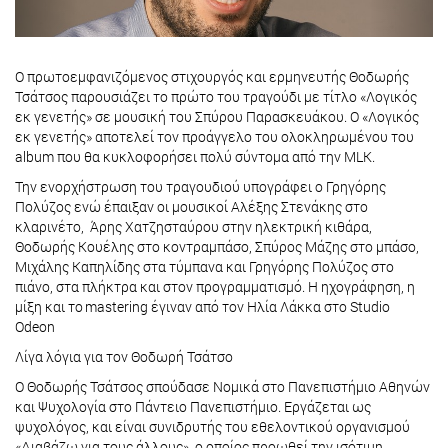
Ο πρωτοεμφανιζόμενος στιχουργός και ερμηνευτής Θοδωρής
Τσάτσος παρουσιάζει το πρώτο του τραγούδι με τίτλο «Λογικός
εκ γενετής» σε μουσική του Σπύρου Παρασκευάκου. Ο «Λογικός
εκ γενετής» αποτελεί τον προάγγελο του ολοκληρωμένου του
album που θα κυκλοφορήσει πολύ σύντομα από την MLK.
Την ενορχήστρωση του τραγουδιού υπογράφει ο Γρηγόρης
Πολύζος ενώ έπαιξαν οι μουσικοί Αλέξης Στενάκης στο
κλαρινέτο, Άρης Χατζησταύρου στην ηλεκτρική κιθάρα,
Θοδωρής Κουέλης στο κοντραμπάσο, Σπύρος Μάζης στο μπάσο,
Μιχάλης Καπηλίδης στα τύμπανα και Γρηγόρης Πολύζος στο
πιάνο, στα πλήκτρα και στον προγραμματισμό. Η ηχογράφηση, η
μίξη και το mastering έγιναν από τον Ηλία Λάκκα στο Studio
Odeon
Λίγα λόγια για τον Θοδωρή Τσάτσο
Ο Θοδωρής Τσάτσος σπούδασε Νομικά στο Πανεπιστήμιο Αθηνών
και Ψυχολογία στο Πάντειο Πανεπιστήμιο. Εργάζεται ως
ψυχολόγος, και είναι συνιδρυτής του εθελοντικού οργανισμού
«Διαβάζω για τους άλλους», ο οποίος προωθεί την ισότιμη