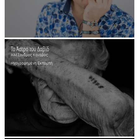
Το Άστρο του Δαβίδ
Αλέξανδρος Καναβός
Ηχογραφημένη Εκπομπή