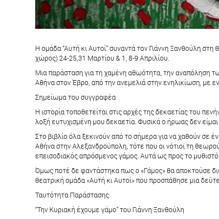
Η ομάδα “Αυτή κι Αυτοί” συναντά τον Γιάννη Ξανθούλη στ
χώρος) 24-25,31 Μαρτίου & 1, 8-9 Απριλίου.
Μια παράσταση για τη χαμένη αθωότητα, την αναπόληση των 
Αθήνα στον Έβρο, από την ανεμελιά στην ενηλικίωση, με εν
Σημείωμα του συγγραφέα
Η ιστορία τοποθετείται στις αρχές της δεκαετίας του πεν
λοξή ευτυχισμένη μου δεκαετία. Φυσικά ο ήρωας δεν είμαι
Στο βιβλίο όλα ξεκινούν από το σήμερα για να χαθούν σε έ
Αθήνα στην Αλεξανδρούπολη, τότε που οι νότιοι τη θεωρούσ
επεισοδιακός απρόσμενος γάμος. Αυτά ως προς το μυθιστό
Όμως ποτέ δε φαντάστηκα πως ο «Γάμος» θα αποκτούσε διαφ
θεατρική ομάδα «Αυτή κι Αυτοί» που προσπάθησε μια δεύτε
Ταυτότητα Παράστασης
“Την Κυριακή έχουμε γάμο” του Γιάννη Ξανθούλη