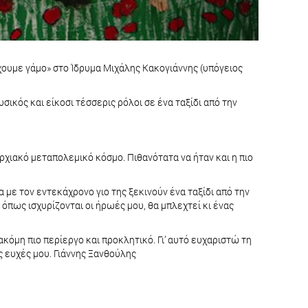
χουμε γάμο» στο Ίδρυμα Μιχάλης Κακογιάννης (υπόγειος
ικός και είκοσι τέσσερις ρόλοι σε ένα ταξίδι από την
ρχιακό μεταπολεμικό κόσμο. Πιθανότατα να ήταν και η πιο
 με τον εντεκάχρονο γιο της ξεκινούν ένα ταξίδι από την
 όπως ισχυρίζονται οι ήρωές μου, θα μπλεχτεί κι ένας
κόμη πιο περίεργο και προκλητικό. Γι’ αυτό ευχαριστώ τη
ς ευχές μου. Γιάννης Ξανθούλης