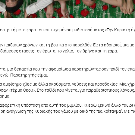
η θεατρική μεταφορά του επιτυχημένου μυθιστορήματος «Την Κυριακή έ
παιδικών χρόνων και τη βουτιά στο παρελθόν. Εφτά ηθοποιοί, μια μουσ
διάμεσες στάσεις τον έρωτα, το γέλιο, τον θρήνο και τη χαρά.
ήντα, μια δεκαετία που την αφομοίωσα παρατηρώντας σαν παιδί τον επα
 εγώ. Παρατηρητής είμαι.
να αμφίσημο χθες με άλλα ακούσματα, γεύσεις και προσδοκίες. Μια χήρα
αν «τέρμα Θεού». Στο ταξίδι που γίνεται για παραθεριστικούς λόγους,
ρημα.
ορετική υπόσταση από αυτή του βιβλίου. Κι εδώ ξεκινά άλλο ταξίδι α
ρη ανάγνωση της Κυριακής του γάμου με δικό της πια κοίταγμα”. Με τι