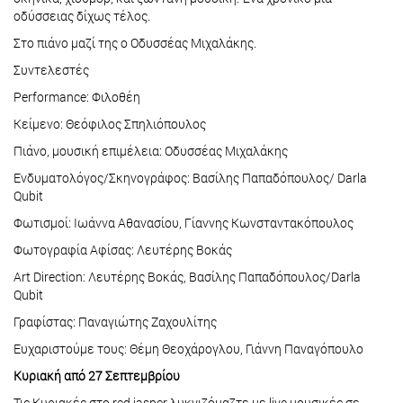
οδύσσειας δίχως τέλος.
Στο πιάνο μαζί της ο Οδυσσέας Μιχαλάκης.
Συντελεστές
Performance: Φιλοθέη
Κείμενο: Θεόφιλος Σπηλιόπουλος
Πιάνο, μουσική επιμέλεια: Οδυσσέας Μιχαλάκης
Ενδυματολόγος/Σκηνογράφος: Βασίλης Παπαδόπουλος/ Darla
Qubit
Φωτισμοί: Ιωάννα Αθανασίου, Γίαννης Κωνσταντακόπουλος
Φωτογραφία Αφίσας: Λευτέρης Βοκάς
Art Direction: Λευτέρης Βοκάς, Βασίλης Παπαδόπουλος/Darla
Qubit
Γραφίστας: Παναγιώτης Ζαχουλίτης
Ευχαριστούμε τους: Θέμη Θεοχάρογλου, Γιάννη Παναγόπουλο
Κυριακή από 27 Σεπτεμβρίου
Τις Κυριακές στο red jasper λυκνιζόμαζτε με live μουσικές σε