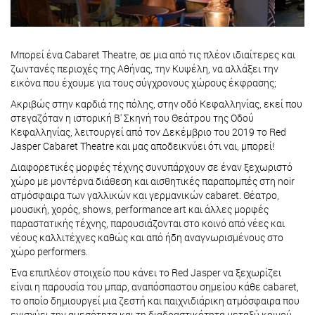
Μπορεί ένα Cabaret Theatre, σε μια από τις πλέον ιδιαίτερες και
ζωντανές περιοχές της Αθήνας, την Κυψέλη, να αλλάξει την
εικόνα που έχουμε για τους σύγχρονους χώρους έκφρασης;
Ακριβώς στην καρδιά της πόλης, στην οδό Κεφαλληνίας, εκεί που
στεγαζόταν η ιστορική Β' Σκηνή του Θεάτρου της Οδού
Κεφαλληνίας, λειτουργεί από τον Δεκέμβριο του 2019 το Red
Jasper Cabaret Theatre και μας αποδεικνύει ότι ναι, μπορεί!
Διαφορετικές μορφές τέχνης συνυπάρχουν σε έναν ξεχωριστό
χώρο με μοντέρνα διάθεση και αισθητικές παραπομπές στη noir
ατμόσφαιρα των γαλλικών και γερμανικών cabaret. Θέατρο,
μουσική, χορός, shows, performance art και άλλες μορφές
παραστατικής τέχνης, παρουσιάζονται στο κοινό από νέες και
νέους καλλιτέχνες καθώς και από ήδη αναγνωρισμένους στο
χώρο performers.
Ένα επιπλέον στοιχείο που κάνει το Red Jasper να ξεχωρίζει
είναι η παρουσία του μπαρ, αναπόσπαστου σημείου κάθε cabaret,
το οποίο δημιουργεί μια ζεστή και παιχνιδιάρικη ατμόσφαιρα που
ενισχύει την αμεσότητα και τη διαδραστικότητα μεταξύ κοινού