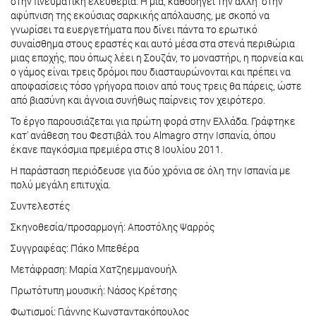
στην πνευματική ελευθερία. Η μία, καθοδηγεί την άλλη στην
αφύπνιση της εκούσιας σαρκικής απόλαυσης, με σκοπό να
γνωρίσει τα ευεργετήματα που δίνει πάντα το ερωτικό
συναίσθημα στους εραστές και αυτό μέσα στα στενά περιθώρια
μιας εποχής, που όπως λέει η Σουζάν, το μοναστήρι, η πορνεία και
ο γάμος είναι τρεις δρόμοι που διασταυρώνονται και πρέπει να
αποφασίσεις τόσο γρήγορα ποιον από τους τρεις θα πάρεις, ώστε
από βιασύνη και άγνοια συνήθως παίρνεις τον χειρότερο.
Το έργο παρουσιάζεται για πρώτη φορά στην Ελλάδα. Γράφτηκε
κατ' ανάθεση του Φεστιβάλ του Almagro στην Ισπανία, όπου
έκανε παγκόσμια πρεμιέρα στις 8 Ιουλίου 2011.
Η παράσταση περιόδευσε για δύο χρόνια σε όλη την Ισπανία με
πολύ μεγάλη επιτυχία.
Συντελεστές
Σκηνοθεσία/προσαρμογή: Αποστόλης Ψαρρός
Συγγραφέας: Πάκο Μπεθέρα
Μετάφραση: Μαρία Χατζηεμμανουήλ
Πρωτότυπη μουσική: Νάσος Κρέτσης
Φωτισμοί: Γιάννης Κωνσταντακόπουλος