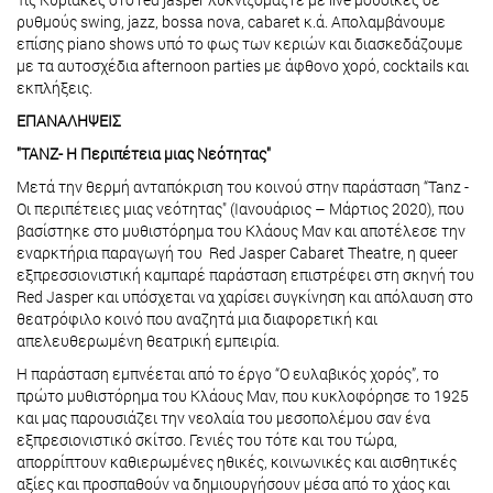
ρυθμούς swing, jazz, bossa nova, cabaret κ.ά. Απολαμβάνουμε
επίσης piano shows υπό το φως των κεριών και διασκεδάζουμε
με τα αυτοσχέδια afternoon parties με άφθονο χορό, cocktails και
εκπλήξεις.
ΕΠΑΝΑΛΗΨΕΙΣ
"TANZ- Η Περιπέτεια μιας Νεότητας"
Μετά την θερμή ανταπόκριση του κοινού στην παράσταση “Tanz -
Οι περιπέτειες μιας νεότητας" (Ιανουάριος – Μάρτιος 2020), που
βασίστηκε στο μυθιστόρημα του Κλάους Μαν και αποτέλεσε την
εναρκτήρια παραγωγή του Red Jasper Cabaret Theatre, η queer
εξπρεσσιονιστική καμπαρέ παράσταση επιστρέφει στη σκηνή του
Red Jasper και υπόσχεται να χαρίσει συγκίνηση και απόλαυση στο
θεατρόφιλο κοινό που αναζητά μια διαφορετική και
απελευθερωμένη θεατρική εμπειρία.
Η παράσταση εμπνέεται από το έργο “Ο ευλαβικός χορός”, το
πρώτο μυθιστόρημα του Κλάους Μαν, που κυκλοφόρησε το 1925
και μας παρουσιάζει την νεολαία του μεσοπολέμου σαν ένα
εξπρεσιονιστικό σκίτσο. Γενιές του τότε και του τώρα,
απορρίπτουν καθιερωμένες ηθικές, κοινωνικές και αισθητικές
αξίες και προσπαθούν να δημιουργήσουν μέσα από το χάος και