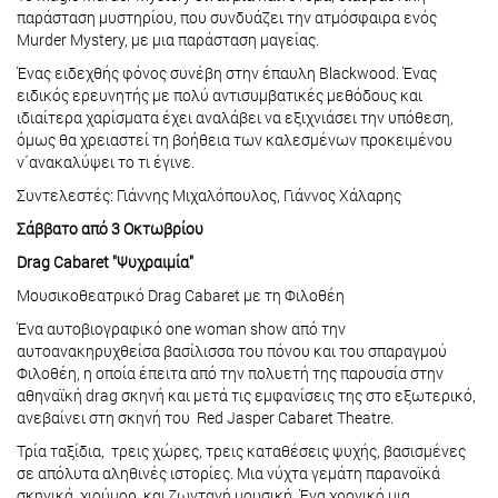
παράσταση μυστηρίου, που συνδυάζει την ατμόσφαιρα ενός
Murder Mystery, με μια παράσταση μαγείας.
Ένας ειδεχθής φόνος συνέβη στην έπαυλη Blackwood. Ένας
ειδικός ερευνητής με πολύ αντισυμβατικές μεθόδους και
ιδιαίτερα χαρίσματα έχει αναλάβει να εξιχνιάσει την υπόθεση,
όμως θα χρειαστεί τη βοήθεια των καλεσμένων προκειμένου
ν΄ανακαλύψει το τι έγινε.
Συντελεστές: Γιάννης Μιχαλόπουλος, Γιάννος Χάλαρης
Σάββατο από 3 Οκτωβρίου
Drag Cabaret "Ψυχραιμία"
Μουσικοθεατρικό Drag Cabaret με τη Φιλοθέη
Ένα αυτοβιογραφικό one woman show από την
αυτοανακηρυχθείσα βασίλισσα του πόνου και του σπαραγμού
Φιλοθέη, η οποία έπειτα από την πολυετή της παρουσία στην
αθηναϊκή drag σκηνή και μετά τις εμφανίσεις της στο εξωτερικό,
ανεβαίνει στη σκηνή του Red Jasper Cabaret Theatre.
Τρία ταξίδια, τρεις χώρες, τρεις καταθέσεις ψυχής, βασισμένες
σε απόλυτα αληθινές ιστορίες. Μια νύχτα γεμάτη παρανοϊκά
σκηνικά, χιούμορ, και ζωντανή μουσική. Ένα χρονικό μια