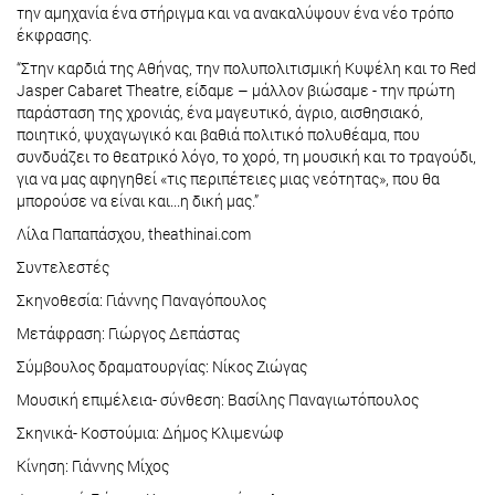
την αμηχανία ένα στήριγμα και να ανακαλύψουν ένα νέο τρόπο
έκφρασης.
“Στην καρδιά της Αθήνας, την πολυπολιτισμική Κυψέλη και το Red
Jasper Cabaret Theatre, είδαμε – μάλλον βιώσαμε - την πρώτη
παράσταση της χρονιάς, ένα μαγευτικό, άγριο, αισθησιακό,
ποιητικό, ψυχαγωγικό και βαθιά πολιτικό πολυθέαμα, που
συνδυάζει το θεατρικό λόγο, το χορό, τη μουσική και το τραγούδι,
για να μας αφηγηθεί «τις περιπέτειες μιας νεότητας», που θα
μπορούσε να είναι και...η δική μας.”
Λίλα Παπαπάσχου, theathinai.com
Συντελεστές
Σκηνοθεσία: Γιάννης Παναγόπουλος
Μετάφραση: Γιώργος Δεπάστας
Σύμβουλος δραματουργίας: Νίκος Ζιώγας
Μουσική επιμέλεια- σύνθεση: Βασίλης Παναγιωτόπουλος
Σκηνικά- Κοστούμια: Δήμος Κλιμενώφ
Κίνηση: Γιάννης Μίχος