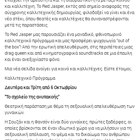
και καλλιτέχνη. Το Red Jasper, εκτός από σημείο αναφοράς της
σύγχρονης καλλιτεχνικής δημιουργίας, φιλοδοξεί να γίνει και ένα
νέο στέκι, όπου θεατές και καλλιτέχνες θα συναναστρέφονται
μετά τις παραστάσεις.
Το Red Jasper μας παρουσιάζει ένα μοναδικό, φθινοπωρινό
καλλιτεχνικό πρόγραμμα και μας προσφέρει ψυχαγωγία “out of
the box”! Από την ερωτική απελευθέρωση, στις περιπέτειες μιας
drag queen και από κινηματογραφικά soundtracks σε μια έπαυλη
και έναν ανεξιχνίαστο φόνο.
Μια νέα σελίδα ανοίγει για κοινό και καλλιτέχνες. Είστε έτοιμοι;
Καλλιτεχνικό Πρόγραμμα
Δευτέρα και Τρίτη από 5 Οκτωβρίου
"Το σχολείο της ανυπακοής"
Θεατρική παράσταση με θέμα τη σεξουαλική απελευθέρωση των
γυναικών.
Η Σουζάν και η Φανσόν είναι δύο γυναίκες, πρώτες ξαδέρφες, οι
οποίες βρίσκονται σε έναν ιδιωτικό χώρο για να μιλήσουν για τη
σεξουαλική απόλαυση, το ψέμα και το δικαίωμα του ανθρώπου