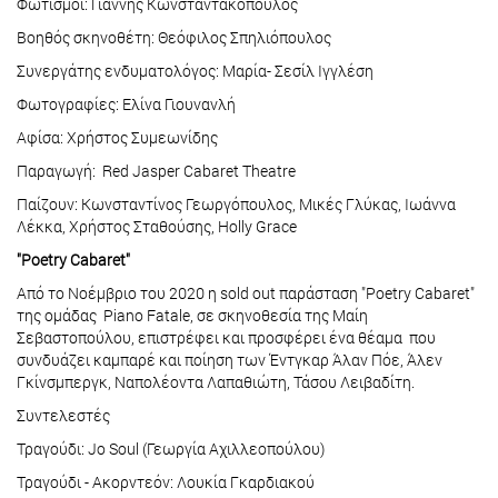
Φωτισμοί: Γιάννης Κωνσταντακόπουλος
Βοηθός σκηνοθέτη: Θεόφιλος Σπηλιόπουλος
Συνεργάτης ενδυματολόγος: Μαρία- Σεσίλ Ιγγλέση
Φωτογραφίες: Ελίνα Γιουνανλή
Αφίσα: Χρήστος Συμεωνίδης
Παραγωγή: Red Jasper Cabaret Theatre
Παίζουν: Κωνσταντίνος Γεωργόπουλος, Μικές Γλύκας, Ιωάννα
Λέκκα, Χρήστος Σταθούσης, Holly Grace
"Poetry Cabaret"
Από το Νοέμβριο του 2020 η sold out παράσταση "Poetry Cabaret"
της ομάδας Piano Fatale, σε σκηνοθεσία της Μαίη
Σεβαστοπούλου, επιστρέφει και προσφέρει ένα θέαμα που
συνδυάζει καμπαρέ και ποίηση των Έντγκαρ Άλαν Πόε, Άλεν
Γκίνσμπεργκ, Ναπολέοντα Λαπαθιώτη, Τάσου Λειβαδίτη.
Συντελεστές
Τραγούδι: Jo Soul (Γεωργία Αχιλλεοπούλου)
Τραγούδι - Ακορντεόν: Λουκία Γκαρδιακού