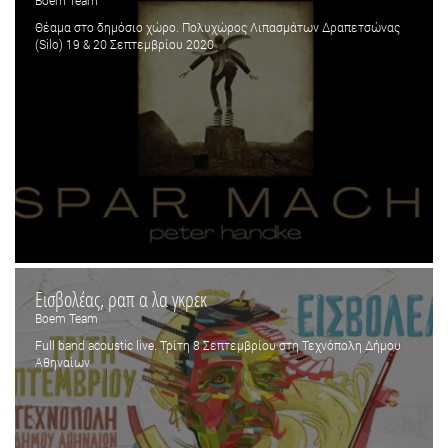
Θέαμα στο δημόσιο χώρο. Πολυχώρος Λιπασμάτων Δραπετσώνας
(Silo) 19 & 20 Σεπτεμβρίου 2020
Εισβολέας, ραπ α λα γκρεκ
Boem Team
Full band acoustic live. Τρίτη 8 Σεπτεμβρίου στη Τεχνόπολη Δήμου
Αθηναίων