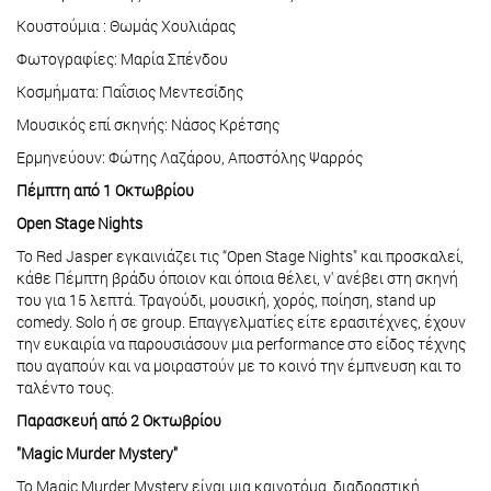
Κουστούμια : Θωμάς Χουλιάρας
Φωτογραφίες: Μαρία Σπένδου
Κοσμήματα: Παΐσιος Μεντεσίδης
Μουσικός επί σκηνής: Νάσος Κρέτσης
Ερμηνεύουν: Φώτης Λαζάρου, Αποστόλης Ψαρρός
Πέμπτη από 1 Οκτωβρίου
Open Stage Nights
Το Red Jasper εγκαινιάζει τις “Open Stage Nights" και προσκαλεί,
κάθε Πέμπτη βράδυ όποιον και όποια θέλει, ν' ανέβει στη σκηνή
του για 15 λεπτά. Τραγούδι, μουσική, χορός, ποίηση, stand up
comedy. Solo ή σε group. Επαγγελματίες είτε ερασιτέχνες, έχουν
την ευκαιρία να παρουσιάσουν μια performance στο είδος τέχνης
που αγαπούν και να μοιραστούν με το κοινό την έμπνευση και το
ταλέντο τους.
Παρασκευή από 2 Οκτωβρίου
"Magic Murder Mystery"
Το Magic Murder Mystery είναι μια καινοτόμα, διαδραστική