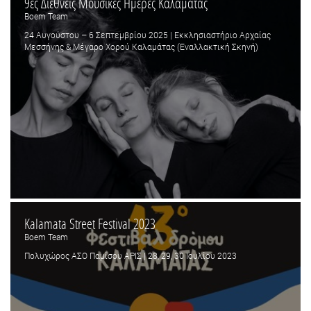
9ες Διεθνείς Μουσικές Ημέρες Καλαμάτας
Boem Team
24 Αυγούστου – 6 Σεπτεμβρίου 2025 | Εκκλησιαστήριο Αρχαίας
Μεσσήνης & Μέγαρο Χορού Καλαμάτας (Εναλλακτική Σκηνή)
Kalamata Street Festival 2023
Boem Team
Πολυχώρος ΑΣΟ Παμίσου ΑΡΙΣ | 28, 29, 30 Ιουλίου 2023