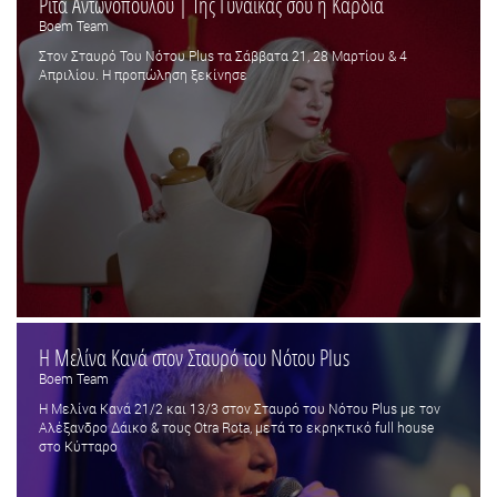
Ρίτα Αντωνοπούλου | Της Γυναίκας σου η Καρδιά
Boem Team
Στον Σταυρό Του Νότου Plus τα Σάββατα 21, 28 Μαρτίου & 4
Απριλίου. Η προπώληση ξεκίνησε
Η Μελίνα Κανά στον Σταυρό του Νότου Plus
Boem Team
Η Μελίνα Κανά 21/2 και 13/3 στον Σταυρό του Νότου Plus με τον
Αλέξανδρο Δάικο & τους Otra Rota, μετά το εκρηκτικό full house
στο Κύτταρο