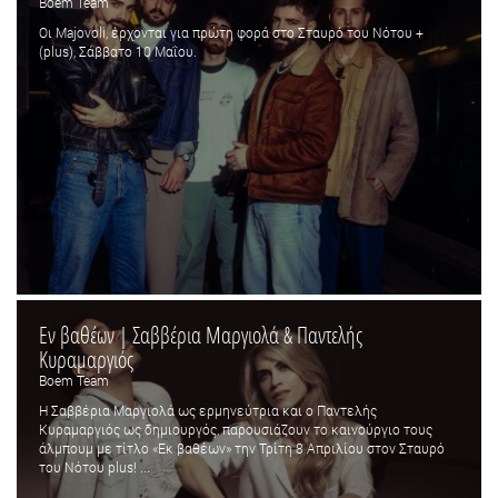
Boem Team
Οι Majovoli, έρχονται για πρώτη φορά στο Σταυρό του Νότου +
(plus), Σάββατο 10 Μαΐου.
Εν βαθέων | Σαββέρια Μαργιολά & Παντελής
Κυραμαργιός
Boem Team
Η Σαββέρια Μαργιολά ως ερμηνεύτρια και ο Παντελής
Κυραμαργιός ως δημιουργός, παρουσιάζουν το καινούργιο τους
άλμπουμ με τίτλο «Εκ βαθέων» την Τρίτη 8 Απριλίου στον Σταυρό
του Νότου plus! ...