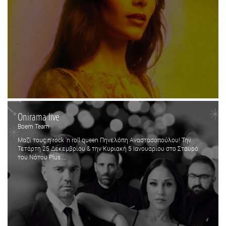
Onirama live
Boem Team
Μαζί τους η rock ‘n roll queen Πηνελόπη Αναστασοπούλου! Την
Τετάρτη 25 Δεκεμβρίου & την Κυριακή 5 Ιανουαρίου στο Σταυρό
του Νότου Plus....