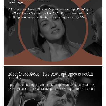
Boem Team
Ο Σταυρός του Νότου Plus υποδέχεται τον Λευτέρη Ελευθερίου,
την Ελένη Καρακάση και τον Αλκιβιάδη Κωνσταντόπουλο σε μια
βραδιά με φθινοπωρινή διάθεση και αγαπημένα τραγούδια....
Δώρος Δημοσθένους | Είχα φωνή, την πήραν τα πουλιά
Boem Team
Πρώτη παρουσίαση του νέου κύκλου τραγουδιών σε στίχους της
Ελένης Φωτάκη. 24 & 31 Οκτωβρίου στον Σταυρό του Νότου Plus.