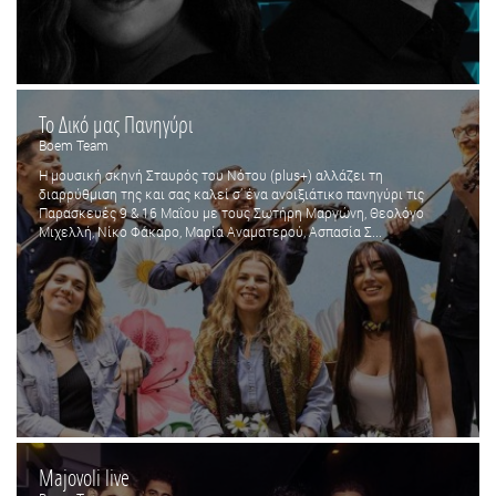
Το Δικό μας Πανηγύρι
Boem Team
Η μουσική σκηνή Σταυρός του Νότου (plus+) αλλάζει τη
διαρρύθμιση της και σας καλεί σ’ ένα ανοιξιάτικο πανηγύρι τις
Παρασκευές 9 & 16 Μαΐου με τους Σωτήρη Μαργώνη, Θεολόγο
Μιχελλή, Νίκο Φάκαρο, Μαρία Αναματερού, Ασπασία Σ...
Majovoli live