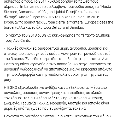
ρεπερτόριο τους. Το 2014 κυκλοφόρησαν το πρώτο τους
άλμπουμ, Imbarca, που περιελάμβανε τραγούδια όπως τα: "Hasta
Siempre, Comandante", "Cigani Ljubiat Pesnji" και "La dama
d'Aragó". Ακολούθησε το 2015 το Balkan Reunion. Το 2016
έγραψαν το soundtrack Europa cierra la frontera (Europe closes the
border) αλλά και το άλμπουμ Del Ebro al Danubio.
Το Μάρτιο του 2018 οι BGKO κυκλοφόρησε το τέταρτο άλμπουμ
τους, Avo Canto.
«Πολλές συναυλίες, διαφορετικά μέρη, άνθρωποι, μουσικοί και
στιγμές που μας συγκινούν ακόμα, γέννησαν τα τραγούδια αυτού
του δίσκου». Ένας δίσκος με ιδιαίτερη βαρύτητα μιας και «...Avo
Canto σημαίνει «τραγούδια των παππούδων» στην Εσπεράντο, τη
μοναδική γλώσσα ικανή να αποτυπώσει και να εκφράσει απόλυτα
την ποικιλομορφία και την «πολυπολιτισμικότητα» της μπάντας
μας».
Η BGKO εξακολουθεί να ανθίζει και να εξελίσσεται. Μέσα από
συναυλίες, μουσικές συναντήσεις και περιοδείες σε ολόκληρο
τον κόσμο: Ιταλία, Ελλάδα, Μάλτα, Σερβία, Καναδά, Αμερική,
Σλοβενία, Γερμανία, Γαλλία, Νορβηγία, Αυστρία και Ισπανία είναι
μερικές από τις χώρες που εμφανίζονται τακτικά.
Έρχονται τη Δευτέρα 2 Σεπτεμβρίου στην Τεχνόπολη του Δήμου