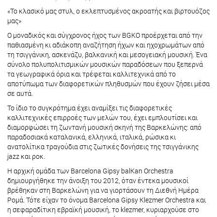
«Το κλασικό μας στυλ, ο εκλεπτυσμένος ακροατής και βιρτουόζος
μας»
Ο μοναδικός και σύγχρονος ήχος των BGKO προέρχεται από την
παθιασμένη κι αδιάκοπη αναζήτηση ήχων και ηχοχρωμάτων από
τη τσιγγάνικη, ασκενάζυ, βαλκανική και μεσογειακή μουσική. Ένα
σύνολο πολυπολιτισμικών μουσικών παραδόσεων που ξεπερνά
τα γεωγραφικά όρια και τρέφεται καλλιτεχνικά από το
αποτύπωμα των διαφορετικών πληθυσμών που έχουν ζήσει μέσα
σε αυτά.
Το ίδιο το συγκρότημα έχει αναμίξει τις διαφορετικές
καλλιτεχνικές επιρροές των μελών του, έχει εμπλουτίσει και
διαμορφώσει τη ζωντανή μουσική σκηνή της Βαρκελώνης: από
παραδοσιακά καταλανικά, ελληνικά, ιταλικά, ρώσικα κι
ανατολίτικα τραγούδια στις ζωτικές δονήσεις της τσιγγάνικης
jazz και ροκ.
Η αρχική ομάδα των Barcelona Gipsy balKan Orchestra
δημιουργήθηκε την άνοιξη του 2012, όταν έντεκα μουσικοί
βρέθηκαν στη Βαρκελώνη για να γιορτάσουν τη Διεθνή Ημέρα
Ρομά. Τότε είχαν το όνομα Barcelona Gipsy Klezmer Orchestra και
η σεφαραδίτικη εβραϊκή μουσική, το klezmer, κυριαρχούσε στο