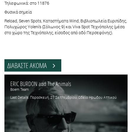
Τηλεφωνικά: στο 11876
Φυσικά σημεία
Reload, Seven Spots, Καταστήματα Wind, Βιβλιοπωλεία Ευριπίδης,
Πολυχώρος Yoleni's (Σόλωνος 9) και Viva Spot Τεχνόπολης (μέσα
στο χώρο της Τεχνόπολης, είσοδος από οδό Περσεφόνης).
ΔΙΑΒΑΣΤΕ ΑΚΟΜΑ
ERIC BURDON and The Animals
Boem Team
Last Details. Παρασκευή, 27 Σεπτεμβρίου, Ωδείο Ηρώδου Αττικού