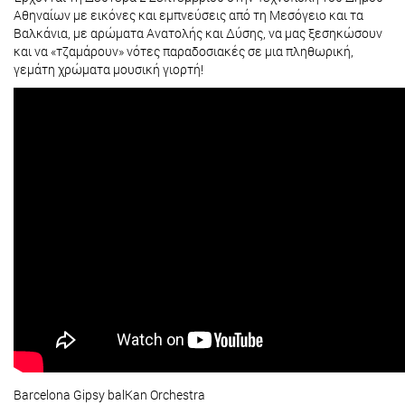
Αθηναίων με εικόνες και εμπνεύσεις από τη Μεσόγειο και τα
Βαλκάνια, με αρώματα Ανατολής και Δύσης, να μας ξεσηκώσουν
και να «τζαμάρουν» νότες παραδοσιακές σε μια πληθωρική,
γεμάτη χρώματα μουσική γιορτή!
Barcelona Gipsy balKan Orchestra