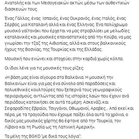
Ανατολής και των Μεσογειακών ακτών, μέσω των αυθεντικών
διασκευών τους.
Ένας Γάλλος, ένας Ισπανός, ένας Ουκρανός, ένας Ιταλός, ένας
Σέρβος, μια Καταλανή αλλά και ένας Έλληνας. Ένα πολύχρωμο
μουσικό γαϊτανάκι που έρχεται να μας στροβιλίσει με μελωδίες
καταλανικές και μουσικές επαναστατικές από την Κούβα, να μας
γνωρίσει την τζαζ της Αιθιοπίας, αλλά και στους βαλκανικούς
ήχους της Βοσνίας, της Τουρκίας και της Ελλάδας.
Μουσική που ενώνει και στοχεύει στην καρδιά χωρίς κόλπα.
Οι ίδιοι λένε για τις μουσικές τους ρίζες:
«Η βάση μας είναι σίγουρα στα Βαλκάνια. Η μουσική την
Βαλκανίων είναι για μας ένα σύνολο από παραδόσεις και
πολυεθνικές κουλτούρες που ξεπερνά τους γεωγραφικούς
περιορισμούς, αντλώντας από τις ιστορίες λαών που έχουν ανά
περιόδους κατοικήσει σε αυτά τα μέρη: Ασκενάζι και
Σεφαραδίτες Εβραίοι, Τσιγγάνοι, Οθωμανοί, Αραβες... Από εκεί και
πέρα, με τα τραγούδια που έχουμε παίξει όλα αυτά τα χρόνια, ο
δικός μας μουσικός χάρτης θα έφτανε από την Τουρκία, τον
Λίβανο και τη Ρωσία ως τη Λατινική Αμερική».
Τα μέλη της BGKO "με δικά τους λόγια":