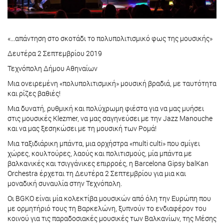
«...απάντηση στο σκοτάδι το πολυπολιτισμικό φως της μουσικής»
Δευτέρα 2 Σεπτεμβρίου 2019
Τεχνόπολη Δήμου Αθηναίων
Μια ονειρεμένη «πολυπολιτισμική» μουσική βραδιά, με ταυτότητα
και ρίζες βαθιές!
Μια δυνατή, ρυθμική και πολύχρωμη φιέστα για να μας μυήσει
στις μουσικές Klezmer, να μας σαγηνεύσει με την Jazz Manouche
και να μας ξεσηκώσει με τη μουσική των Ρομά!
Μια ταξιδιάρικη μπάντα, μια ορχήστρα «multi culti» που σμίγει
χώρες, κουλτούρες, λαούς και πολιτισμούς, μία μπάντα με
βαλκανικές και τσιγγάνικες επιρροές, η Barcelona Gipsy balKan
Orchestra έρχεται τη Δευτέρα 2 Σεπτεμβρίου για μια και
μοναδική συναυλία στην Τεχνόπολη.
Οι BGKO είναι μία κολεκτίβα μουσικών από όλη την Ευρώπη που
με ορμητήριό τους τη Βαρκελώνη, ξυπνούν το ενδιαφέρον του
κοινού για τις παραδοσιακές μουσικές των Βαλκανίων, της Μέσης