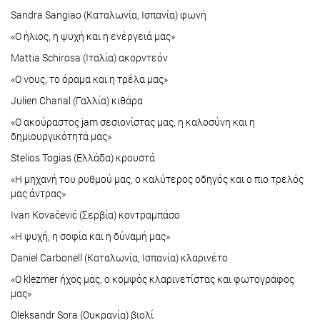
Sandra Sangiao (Καταλωνία, Ισπανία) φωνή
«Ο ήλιος, η ψυχή και η ενέργειά μας»
Mattia Schirosa (Ιταλία) ακορντεόν
«Ο νους, το όραμα και η τρέλα μας»
Julien Chanal (Γαλλία) κιθάρα
«Ο ακούραστος jam σεσιονίστας μας, η καλοσύνη και η
δημιουργικότητά μας»
Stelios Togias (Ελλάδα) κρουστά
«Η μηχανή του ρυθμού μας, ο καλύτερος οδηγός και ο πιο τρελός
μας άντρας»
Ivan Kovačević (Σερβία) κοντραμπάσο
«H ψυχή, η σοφία και η δύναμή μας»
Daniel Carbonell (Καταλωνία, Ισπανία) κλαρινέτο
«Ο klezmer ήχος μας, ο κομψός κλαρινετίστας και φωτογράφος
μας»
Oleksandr Sora (Ουκρανία) βιολί