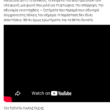
Μέσα από αυτή τη σύνθεση, τα κείμενα του Βουτυρά αποκτούν
νέα φωνή: μια φωνή που μιλά για τη φτώχεια, την απόρριψη, την
αδυναμία να ενταχθείς — ζητήματα που παραμένουν οδυνηρά
σύγχρονα στις πόλεις του σήμερα. Η παράσταση δεν δίνει
απαντήσεις∙ θέτει όμως ερωτήματα. Και τα θέτει δυνατά.
ΤΑΥΤΟΤΗΤΑ ΠΑΡΑΣΤΑΣΗΣ