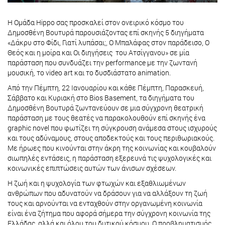
Η Ομάδα Hippo σας προσκαλεί στον ονειρικό κόσμο του
Δημοσθένη Βουτυρά παρουσιάζοντας επί σκηνής 5 διηγήματα
«Δάκρυ στο Φίδι, Γιατί λυπάσαι;, Ο Μπαλάφας στον παράδεισο, Ο
Θεός και η μοίρα και Οι διηγήσεις του Ατσίγγανου» σε μία
παράσταση που συνδυάζει την performance με την ζωντανή
μουσική, το video art και το δυσδιάστατο animation.
Από την Πέμπτη, 22 Ιανουαρίου και κάθε Πέμπτη, Παρασκευή,
Σάββατο και Κυριακή στο Bios Basement, τα διηγήματα του
Δημοσθένη Βουτυρά ζωντανεύουν σε μια σύγχρονη θεατρική
παράσταση με τους θεατές να παρακολουθούν επί σκηνής ένα
graphic novel που φωτίζει τη σύγκρουση ανάμεσα στους ισχυρούς
και τους αδύναμους, στους αποδεκτούς και τους περιθωριακούς.
Με ήρωες που κινούνται στην άκρη της κοινωνίας και κουβαλούν
σιωπηλές εντάσεις, η παράσταση εξερευνά τις ψυχολογικές και
κοινωνικές επιπτώσεις αυτών των άνισων σχέσεων.
Η ζωή και η ψυχολογία των φτωχών και εξαθλιωμένων
ανθρώπων που αδυνατούν να δράσουν για να αλλάξουν τη ζωή
τους και αρνούνται να ενταχθούν στην οργανωμένη κοινωνία
είναι ένα ζήτημα που αφορά σήμερα την σύγχρονη κοινωνία της
Ελλάδας, αλλά και όλου του δυτικού κόσμου. Ο προβληματισμός