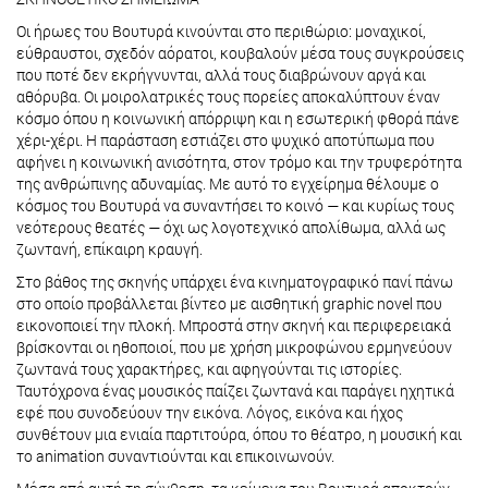
Οι ήρωες του Βουτυρά κινούνται στο περιθώριο: μοναχικοί,
εύθραυστοι, σχεδόν αόρατοι, κουβαλούν μέσα τους συγκρούσεις
που ποτέ δεν εκρήγνυνται, αλλά τους διαβρώνουν αργά και
αθόρυβα. Οι μοιρολατρικές τους πορείες αποκαλύπτουν έναν
κόσμο όπου η κοινωνική απόρριψη και η εσωτερική φθορά πάνε
χέρι-χέρι. Η παράσταση εστιάζει στο ψυχικό αποτύπωμα που
αφήνει η κοινωνική ανισότητα, στον τρόμο και την τρυφερότητα
της ανθρώπινης αδυναμίας. Με αυτό το εγχείρημα θέλουμε ο
κόσμος του Βουτυρά να συναντήσει το κοινό — και κυρίως τους
νεότερους θεατές — όχι ως λογοτεχνικό απολίθωμα, αλλά ως
ζωντανή, επίκαιρη κραυγή.
Στο βάθος της σκηνής υπάρχει ένα κινηματογραφικό πανί πάνω
στο οποίο προβάλλεται βίντεο με αισθητική graphic novel που
εικονοποιεί την πλοκή. Μπροστά στην σκηνή και περιφερειακά
βρίσκονται οι ηθοποιοί, που με χρήση μικροφώνου ερμηνεύουν
ζωντανά τους χαρακτήρες, και αφηγούνται τις ιστορίες.
Ταυτόχρονα ένας μουσικός παίζει ζωντανά και παράγει ηχητικά
εφέ που συνοδεύουν την εικόνα. Λόγος, εικόνα και ήχος
συνθέτουν μια ενιαία παρτιτούρα, όπου το θέατρο, η μουσική και
το animation συναντιούνται και επικοινωνούν.