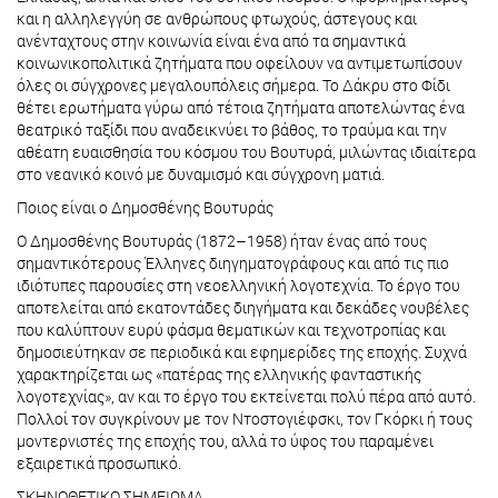
και η αλληλεγγύη σε ανθρώπους φτωχούς, άστεγους και
ανένταχτους στην κοινωνία είναι ένα από τα σημαντικά
κοινωνικοπολιτικά ζητήματα που οφείλουν να αντιμετωπίσουν
όλες οι σύγχρονες μεγαλουπόλεις σήμερα. Το Δάκρυ στο Φίδι
θέτει ερωτήματα γύρω από τέτοια ζητήματα αποτελώντας ένα
θεατρικό ταξίδι που αναδεικνύει το βάθος, το τραύμα και την
αθέατη ευαισθησία του κόσμου του Βουτυρά, μιλώντας ιδιαίτερα
στο νεανικό κοινό με δυναμισμό και σύγχρονη ματιά.
Ποιος είναι ο Δημοσθένης Βουτυράς
Ο Δημοσθένης Βουτυράς (1872–1958) ήταν ένας από τους
σημαντικότερους Έλληνες διηγηματογράφους και από τις πιο
ιδιότυπες παρουσίες στη νεοελληνική λογοτεχνία. Το έργο του
αποτελείται από εκατοντάδες διηγήματα και δεκάδες νουβέλες
που καλύπτουν ευρύ φάσμα θεματικών και τεχνοτροπίας και
δημοσιεύτηκαν σε περιοδικά και εφημερίδες της εποχής. Συχνά
χαρακτηρίζεται ως «πατέρας της ελληνικής φανταστικής
λογοτεχνίας», αν και το έργο του εκτείνεται πολύ πέρα από αυτό.
Πολλοί τον συγκρίνουν με τον Ντοστογιέφσκι, τον Γκόρκι ή τους
μοντερνιστές της εποχής του, αλλά το ύφος του παραμένει
εξαιρετικά προσωπικό.
ΣΚΗΝΟΘΕΤΙΚΟ ΣΗΜΕΙΩΜΑ