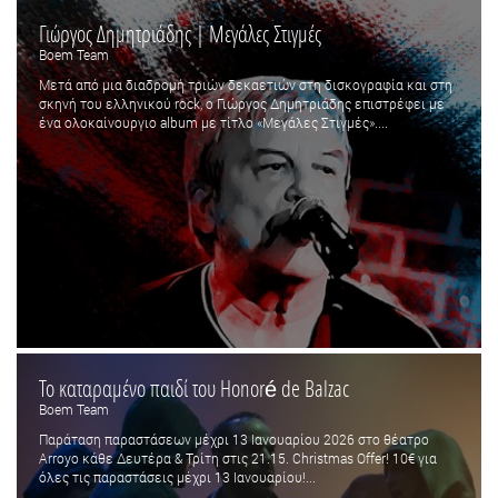
Γιώργος Δημητριάδης | Μεγάλες Στιγμές
Boem Team
Μετά από μια διαδρομή τριών δεκαετιών στη δισκογραφία και στη
σκηνή του ελληνικού rock, ο Γιώργος Δημητριάδης επιστρέφει με
ένα ολοκαίνουργιο album με τίτλο «Μεγάλες Στιγμές»....
Το καταραμένο παιδί του Honoré de Balzac
Boem Team
Παράταση παραστάσεων μέχρι 13 Ιανουαρίου 2026 στο θέατρο
Arroyo κάθε Δευτέρα & Τρίτη στις 21.15. Christmas Offer! 10€ για
όλες τις παραστάσεις μέχρι 13 Ιανουαρίου!...