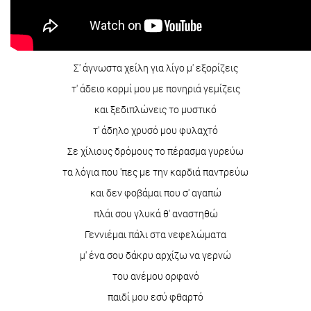
Σ' άγνωστα χείλη για λίγο μ' εξορίζεις
τ' άδειο κορμί μου με πονηριά γεμίζεις
και ξεδιπλώνεις το μυστικό
τ' άδηλο χρυσό μου φυλαχτό
Σε χίλιους δρόμους το πέρασμα γυρεύω
τα λόγια που 'πες με την καρδιά παντρεύω
και δεν φοβάμαι που σ' αγαπώ
πλάι σου γλυκά θ' αναστηθώ
Γεννιέμαι πάλι στα νεφελώματα
μ' ένα σου δάκρυ αρχίζω να γερνώ
του ανέμου ορφανό
παιδί μου εσύ φθαρτό