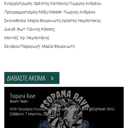
Ενορχήστρωση: Ορέστης Κατσάνης/Γιώργος Ανδρέου
Προγραμματισμός/Μίξη/Master: Γιώργος Ανδρέου
Σκηνοθεσία: Μαρία Φουρκιώτη,Χρήστος Νεμποτάκης
Διεύθ. Φωτ: Γιάννης Κάσσης
Μοντάζ: Χρ. Νεμποτάκης
Σενάριο/Παραγωγή: Μαρία Φουρκιώτη
ΔΙΑΒΑΣΤΕ ΑΚΟΜΑ
Tsopana Rave
Boem Team
With Γρηγόρης Κλιούμης (Υπόγεια Ρεύματα) | Live @Eightball, SKG |
Σάββατο, 7 Μαρτίου, 2026