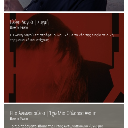
Ελένη Λαγού | Στιγμή
Boem Team
Η Ελένη Λαγού επιστρέφει δυναμικά με το νέο της single σε δική
της μουσική και στίχους.
Ρίτα Αντωνοπούλου | Έχω Μια Θάλασσα Αγάπη
Boem Team
Το πιο πρόσφατο album της Ρίτας Αντωνοπούλου «Έχω μια