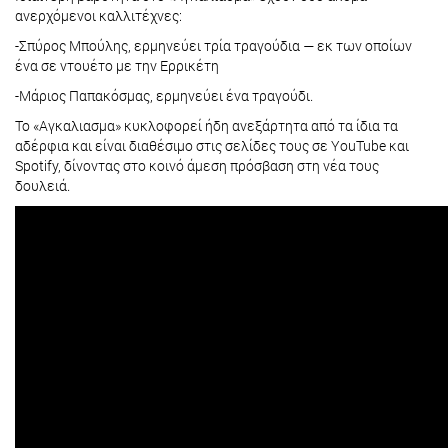
ανερχόμενοι καλλιτέχνες:
-Σπύρος Μπούλης, ερμηνεύει τρία τραγούδια — εκ των οποίων
ένα σε ντουέτο με την Ερρικέτη
-Μάριος Παπακόσμας, ερμηνεύει ένα τραγούδι.
Το «Αγκαλιασμα» κυκλοφορεί ήδη ανεξάρτητα από τα ίδια τα
αδέρφια και είναι διαθέσιμο στις σελίδες τους σε YouTube και
Spotify, δίνοντας στο κοινό άμεση πρόσβαση στη νέα τους
δουλειά.