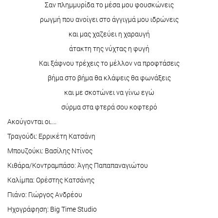
Σαν πλημμυρίδα το μέσα μου φουσκώνεις
ρωγμή που ανοίγει στο άγγιγμά μου ιδρώνεις
και μας χαζεύει η χαραυγή
άτακτη της νύχτας η φυγή
Και ξάφνου τρέχεις το μέλλον να προφτάσεις
βήμα στο βήμα θα κλάψεις θα φωνάξεις
και με σκοτώνει να γίνω εγώ
σύρμα στα φτερά σου κοφτερό
Ακούγονται οι....
Τραγούδι: Ερρικέτη Κατσάνη
Μπουζούκι: Βασίλης Ντίνος
Κιθάρα/Κοντραμπάσο: Άγης Παπαπαναγιώτου
Καλίμπα: Ορέστης Κατσάνης
Πιάνο: Γιώργος Ανδρέου
Ηχογράφηση: Big Time Studio