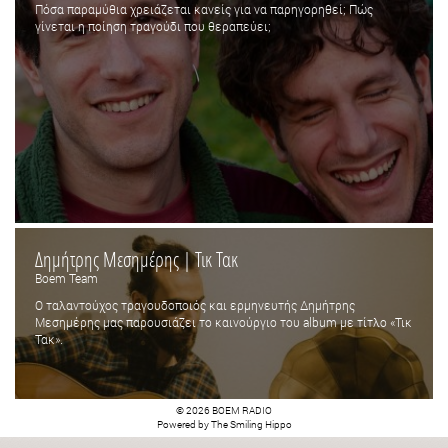
Πόσα παραμύθια χρειάζεται κανείς για να παρηγορηθεί; Πώς
γίνεται η ποίηση τραγούδι που θεραπεύει;
Δημήτρης Μεσημέρης | Τικ Τακ
Boem Team
Ο ταλαντούχος τραγουδοποιός και ερμηνευτής Δημήτρης
Μεσημέρης μας παρουσιάζει το καινούργιο του album με τίτλο «Τικ
Τακ».
© 2026 BOEM RADIO
Powered by
The Smiling Hippo