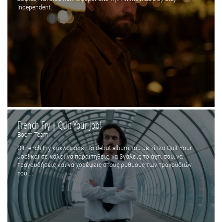
Independent.
French Fry | Quit Your Job!
Boem Team
Ο French Fry κυκλοφορεί το debut album του με τίτλο Quit Your
Job! και σε καλεί να παραιτηθείς, να βγάλεις το άχτι σου, να
τραγουδήσεις και να χορέψεις στους ρυθμούς των τραγουδιών
του....