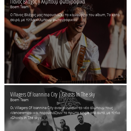
Πάνος Βλάχος | Άλμπουμ φωτογραφικά
Boem Team
Ο Πάνος Βλάχος μας παρουσιάζει το καινούργιο του album, 7ο κατά
σειρά, με τίτλο «Άλμπουμ φωτογραφικά».
Villagers Of Ioannina City | Ghosts In The sky
Boem Team
Οι Villagers Of Ioannina City ανακοινώνουν το νέο άλμπουμ τους
«Venceremos» και παρουσιάζουν το πρώτο single από αυτό, με τίτλο
«Ghosts In The sky»