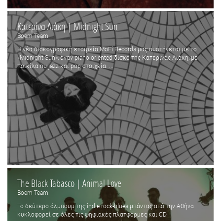
Κατερίνα Λιάκη | Midnight Sun
Boem Team
H νέα δισκογραφική εταιρεία MoFi Records μας συστήνεται με το
«Midnight Sun», έναν piano oriented δίσκο της Κατερίνας Λιάκη, με
ποικίλα nu jazz και pop στοιχεία. ...
The Black Tabasco | Animal Love
Boem Team
Το δεύτερο άλμπουμ της indie rock-blues μπάντας από την Αθήνα
κυκλοφορεί σε όλες τις ψηφιακές πλατφόρμες και CD.