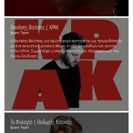
Θανάσης Βούτσας | ΚΡΑΚ
Boem Team
Ο Θανάσης Βούτσας, για πρώτη φορά συστήνεται ως τραγουδοποιός
με ένα ακουστικό μουσικό album, εννέα τραγουδιών και γενικό
τίτλο KΡAK. Συμμετέχει η Μαρία Φαραντούρη. Μια παραγωγή του
Νίκου Ζούδιαρη....
Το Φυλαχτό | Θοδωρής Κοτονιάς
Boem Team