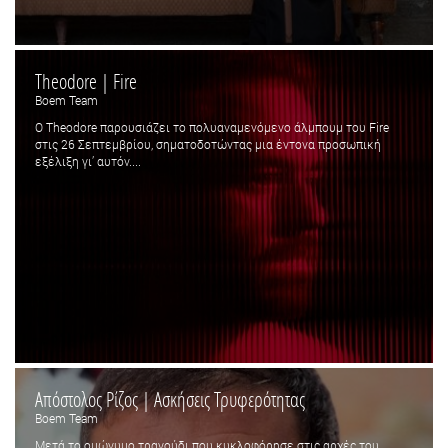
Theodore | Fire
Boem Team
Ο Theodore παρουσιάζει το πολυαναμενόμενο άλμπουμ του Fire
στις 26 Σεπτεμβρίου, σηματοδοτώντας μια έντονα προσωπική
εξέλιξη γι’ αυτόν....
Απόστολος Ρίζος | Ασκήσεις Τρυφερότητας
Boem Team
Μετά το ομώνυμο τραγούδι που κυκλοφόρησε στις αρχές του