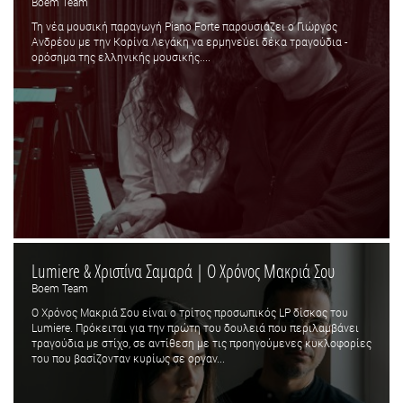
Boem Team
Τη νέα μουσική παραγωγή Piano Forte παρουσιάζει ο Γιώργος
Ανδρέου με την Κορίνα Λεγάκη να ερμηνεύει δέκα τραγούδια -
ορόσημα της ελληνικής μουσικής....
Lumiere & Χριστίνα Σαμαρά | Ο Χρόνος Μακριά Σου
Boem Team
Ο Χρόνος Μακριά Σου είναι ο τρίτος προσωπικός LP δίσκος του
Lumiere. Πρόκειται για την πρώτη του δουλειά που περιλαμβάνει
τραγούδια με στίχο, σε αντίθεση με τις προηγούμενες κυκλοφορίες
του που βασίζονταν κυρίως σε οργαν...