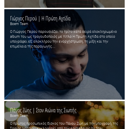
Γιώργος Περού | Η Πρώτη Αχτίδα
Boem Team
Ο Γιώργος Περού παρουσιάζει το τρίτο κατά σειρά ολοκληρωμένο
album του ως τραγουδοποιός με τίτλο Η Πρώτη Αχτίδα στο οποίο
υπογράφει εξ' ολοκλήρου την ενορχήστρωση, τη μίξη και την
επιμέλεια της παραγωγής....
Πάνος Ζώης | Στον Αιώνα της Σιωπής
Boem Team
Ο πρώτος προσωπικός δίσκος του Πάνου Ζώη με την υπογραφή της
Σοφίας Νάτσιου κυκλοφορεί από την Anima Music by Stay