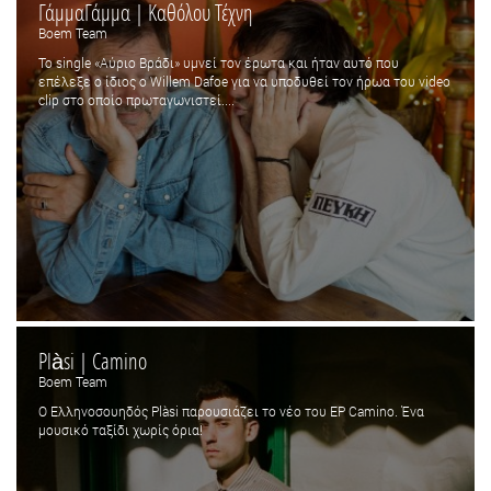
ΓάμμαΓάμμα | Καθόλου Τέχνη
Boem Team
Το single «Αύριο Βράδι» υμνεί τον έρωτα και ήταν αυτό που
επέλεξε ο ίδιος ο Willem Dafoe για να υποδυθεί τον ήρωα του video
clip στο οποίο πρωταγωνιστεί....
Plàsi | Camino
Boem Team
Ο Ελληνοσουηδός Plàsi παρουσιάζει το νέο του EP Camino. Ένα
μουσικό ταξίδι χωρίς όρια!