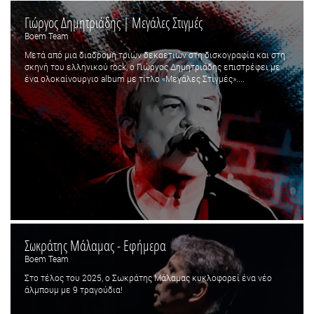
Γιώργος Δημητριάδης | Μεγάλες Στιγμές
Boem Team
Μετά από μια διαδρομή τριών δεκαετιών στη δισκογραφία και στη
σκηνή του ελληνικού rock, ο Γιώργος Δημητριάδης επιστρέφει με
ένα ολοκαίνουργιο album με τίτλο «Μεγάλες Στιγμές»....
Σωκράτης Μάλαμας - Εφήμερα
Boem Team
Στο τέλος του 2025, ο Σωκράτης Μάλαμας κυκλοφορεί ένα νέο
άλμπουμ με 9 τραγούδια!