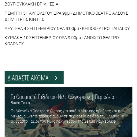
ΒΟΥΓΙΟΥΚΛΑΚΗ ΒΡΙΛΗΣΣΙΑ
ΠΕΜΠΤΗ 31 ΑΥΓΟΥΣΤΟΥ ΩΡΑ 9μμ - ΔΗΜΟΤΙΚΟ ΘΕΑΤΡΟ ΑΛΣΟΥΣ
ΔΗΜΗΤΡΗΣ ΚΙΝΤΗΣ
ΔΕΥΤΕΡΑ 4 ΣΕΠΤΕΜΒΡΙΟΥ ΩΡΑ 9:00μμ - ΚΗΠΟΘΕΑΤΡΟ ΠΑΠΑΓΟΥ
ΚΥΡΙΑΚΗ 10 ΣΕΠΤΕΜΒΡΙΟΥ ΩΡΑ 9:00μμ - ΑΝΟΙΧΤΟ ΘΕΑΤΡΟ
ΚΟΛΩΝΟΥ
ΔΙΑΒΑΣΤΕ ΑΚΟΜΑ
Το Θαυμαστό Ταξίδι του Νιλς Χόλγκερσον | Περιοδεία
Boem Team
Τα Αθηναϊκά Θέατρα, ο θίασος για παιδιά Μαγικές σβούρες και η
Μέλισμα Events παρουσιάζουν σε περιοδεία σε όλη την Ελλάδα Το
Θαυμαστό Ταξίδι του Νιλς Χόλγκερσον της Σέλμα Λάγκερλεφ....