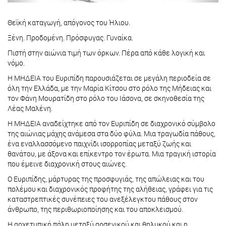
Θεϊκή καταγωγή, απόγονος του Ήλιου.
Ξένη. Προδομένη. Πρόσφυγας. Γυναίκα.
Πιστή στην αιώνια τιμή των όρκων. Πέρα από κάθε λογική και
νόμο.
Η ΜΗΔΕΙΑ του Ευριπίδη παρουσιάζεται σε μεγάλη περιοδεία σε
όλη την Ελλάδα, με την Μαρία Κίτσου στο ρόλο της Μήδειας και
τον Φάνη Μουρατίδη στο ρόλο του Ιάσονα, σε σκηνοθεσία της
Λέας Μαλένη.
Η ΜΗΔΕΙΑ αναδείχτηκε από τον Ευριπίδη σε διαχρονικό σύμβολο
της αιώνιας μάχης ανάμεσα στα δύο φύλα. Μια τραγωδία πάθους,
ένα εναλλασσόμενο παιχνίδι ισορροπίας μεταξύ ζωής και
θανάτου, με άξονα και επίκεντρο τον έρωτα. Μια τραγική ιστορία
που έμεινε διαχρονική στους αιώνες.
Ο Ευριπίδης, μάρτυρας της προσφυγιάς, της απώλειας και του
πολέμου και διαχρονικός προφήτης της αλήθειας, γράφει για τις
καταστρεπτικές συνέπειες του ανεξέλεγκτου πάθους στον
άνθρωπο, της περιθωριοποίησης και του αποκλεισμού.
Η αρχετυπική πάλη μεταξύ αρσενικού και θηλυκού και η