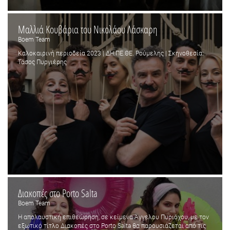
Μαλλιά Κουβάρια του Νικολάου Λάσκαρη
Boem Team
Καλοκαιρινή περιοδεία 2023 | ΔΗ.ΠΕ.ΘΕ. Ρούμελης | Σκηνοθεσία:
Τάσος Πυργιέρης
Διακοπές στο Porto Salta
Boem Team
Η απολαυστική επιθεώρηση, σε κείμενα Άγγελου Πυριόχου, με τον
εξωτικό τίτλο Διακοπές στο Porto Salta θα παρουσιάζεται από τις