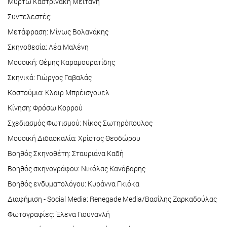
Μυρτώ Καστρινάκη Μεϊτάνη
Συντελεστές:
Μετάφραση: Μίνως Βολανάκης
Σκηνοθεσία: Λέα Μαλένη
Μουσική: Θέμης Καραμουρατίδης
Σκηνικά: Γιώργος Γαβαλάς
Κοστούμια: Kλαιρ Μπρέισγουελ
Κίνηση: Φρόσω Κορρού
Σχεδιασμός Φωτισμού: Νίκος Σωτηρόπουλος
Μουσική Διδασκαλία: Χρίστος Θεοδώρου
Βοηθός Σκηνοθέτη: Σταυριάνα Καδή
Βοηθός σκηνογράφου: Νικόλας Κανάβαρης
Βοηθός ενδυματολόγου: Κυράννα Γκιόκα
Διαφήμιση - Social Media: Renegade Media/Βασίλης Ζαρκαδούλας
Φωτογραφίες: Έλενα Γιουνανλή