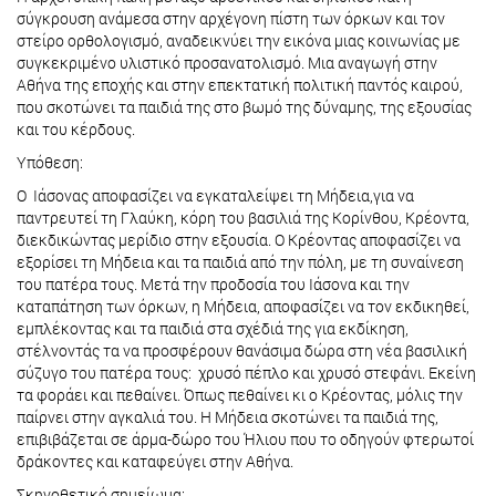
σύγκρουση ανάμεσα στην αρχέγονη πίστη των όρκων και τον
στείρο ορθολογισμό, αναδεικνύει την εικόνα μιας κοινωνίας με
συγκεκριμένο υλιστικό προσανατολισμό. Μια αναγωγή στην
Αθήνα της εποχής και στην επεκτατική πολιτική παντός καιρού,
που σκοτώνει τα παιδιά της στο βωμό της δύναμης, της εξουσίας
και του κέρδους.
Υπόθεση:
Ο Ιάσονας αποφασίζει να εγκαταλείψει τη Μήδεια,για να
παντρευτεί τη Γλαύκη, κόρη του βασιλιά της Κορίνθου, Κρέοντα,
διεκδικώντας μερίδιο στην εξουσία. Ο Κρέοντας αποφασίζει να
εξορίσει τη Μήδεια και τα παιδιά από την πόλη, με τη συναίνεση
του πατέρα τους. Μετά την προδοσία του Ιάσονα και την
καταπάτηση των όρκων, η Μήδεια, αποφασίζει να τον εκδικηθεί,
εμπλέκοντας και τα παιδιά στα σχέδιά της για εκδίκηση,
στέλνοντάς τα να προσφέρουν θανάσιμα δώρα στη νέα βασιλική
σύζυγο του πατέρα τους: χρυσό πέπλο και χρυσό στεφάνι. Εκείνη
τα φοράει και πεθαίνει. Όπως πεθαίνει κι ο Κρέοντας, μόλις την
παίρνει στην αγκαλιά του. Η Μήδεια σκοτώνει τα παιδιά της,
επιβιβάζεται σε άρμα-δώρο του Ήλιου που το οδηγούν φτερωτοί
δράκοντες και καταφεύγει στην Αθήνα.
Σκηνοθετικό σημείωμα: