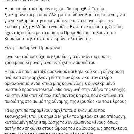
Η ισορροπία του σύμπαντος έχει διαταραχθεί. Το αίμα
ξεπληρώνεται με αίμα. Άλλη μια επώδυνη θυσία πρέπει να γίνει
για να καθαρίσει την προηγούμενη και να επαναφέρει την
κοσμική τάξη. Η Μήδεια γνωρίζει. Έχει την κατάρα της Σοφίας,
έχοντας ποτίσει με το αίμα του Προμηθέα απ’ τα βουνά του
Καυκάσου τα βότανα των ιερών τελετών της.
Ξένη. Προδομένη. Πρόσφυγας.
Γυναίκα- τρόπαιο, όχημα εξουσίας για έναν άντρα που τη
χρησιμοποιεί μόνο για να πετύχει τον σκοπό του.
Η αιώνια πάλη μεταξύ αρσενικού και θηλυκού και η σύγκρουση
ανάμεσα στην αρχέγονη πίστη των όρκων και τον στείρο
ορθολογισμό, ενδεικτικό μιας κοινωνίας με συγκεκριμένο
υλιστικό προσανατολισμό. Μια αναγωγή στην Αθήνα της εποχής
και στην επεκτατική πολιτική παντός καιρού, που σκοτώνει τα
παιδιά της στο βωμό της δύναμης, της εξουσίας και του κέρδους.
Τα αρχέτυπα παραμένουν αρχέτυπα, σ’ έναν μύθο που
εκσυγχρονίζεται, με σημείο Μηδέν το Σήμερα• σε μια ατέρμονη,
καταραμένη πάλη επιβίωσης του ανθρώπινου γένους, όπως
αυτήν που σηκώνει στους ώμους του ο Σίσυφος, ως αποτέλεσμα