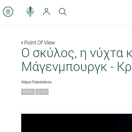
Point Of View
Ο σκύλος, η νύχτα 
Μάγενμπουργκ - Κρ
Νάγια Παπαπάνου
θέατρο
κριτική
Previous