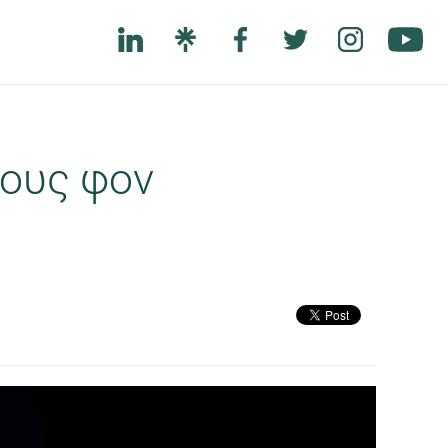
ιους φον
Next