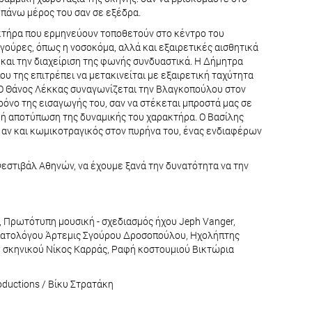
 πάνω μέρος του σαν σε εξέδρα.
ακτήρα που ερμηνεύουν τοποθετούν στο κέντρο του
γούρες, όπως η νοσοκόμα, αλλά και εξαιρετικές αισθητικά
 και την διαχείριση της φωνής συνδυαστικά. Η Δήμητρα
ου της επιτρέπει να μετακινείται με εξαιρετική ταχύτητα
ς. Ο Θάνος Λέκκας συναγωνίζεται την Βλαγκοπούλου στον
ρόνο της εισαγωγής του, σαν να στέκεται μπροστά μας σε
ική αποτύπωση της δυναμικής του χαρακτήρα. Ο Βασίλης
 αν και κωμικοτραγικός στον πυρήνα του, ένας ενδιαφέρων
 Φεστιβάλ Αθηνών, να έχουμε ξανά την δυνατότητα να την
 Πρωτότυπη μουσική - σχεδιασμός ήχου Jeph Vanger,
υματολόγου Άρτεμις Σγούρου Δροσοπούλου, Ηχολήπτης
 σκηνικού Νίκος Καρράς, Ραφή κοστουμιού Βικτώρια
uctions / Βίκυ Στρατάκη