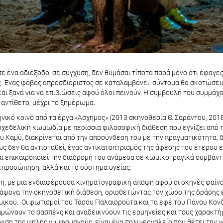
σε ένα αδιέξοδο, σε σύγχυση, δεν θυμάσαι τίποτα παρά μόνο ότι έφαγες
υς. Ένας φόβος απροσδιόριστος σε καταλαμβάνει, σύντομα θα σκοτώσεις
ι ξανά για να επιβιώσεις αφού όλοι πεινούν. Η συμβουλή του συμμάχου 
 αντίθετο, μέχρι το ξημέρωμα.
νικό κοινό από τα έργα «Άσχημος» (2013 σκηνοθεσία Θ. Σαράντου, 201
ια ψυχεδελική κωμωδία με περίσσια φιλοσοφική διάθεση που εγγίζει απ
υ Καμύ, διακρίνεται από την αποσύνδεση του με την πραγματικότητα, δ
ς δεν θα αντισταθεί, ένας αντικατοπτρισμός της άφεσης του έτερου ε
αι επικαιροποιεί την διαδρομή του ανάμεσα σε κωμικοτραγικά συμβάν
εκπροσώπηση, αλλά και το σύστημα υγείας.
, με μια ενδιαφέρουσα κινηματογραφική άποψη αφού οι σκηνές φαίνο
άψογα την σκηνοθετική διάθεση, οριοθετώντας τον χώρο της δράσης εί
ομικού. Οι φωτισμοί του Τάσου Παλαιορούτα και τα εφέ του Πάνου Κο
μώνουν το σασπένς και αναδεικνύουν τις ερμηνείες και τους χαρακτήρε
άνιση της ψηλής νυμφομανούς, είναι ένα πολυ-εργαλείο που θέτει την 