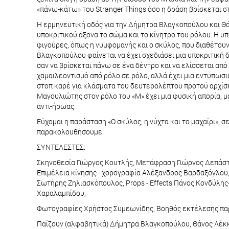
«πάνω-κάτω» του Stranger Things όσο η δράση βρίσκεται σ
Η ερμηνευτική οδός για την Δήμητρα Βλαγκοπούλου και Θά
υποκριτικού άξονα το σώμα και το κίνητρο του ρόλου. Η υ
φιγούρες, όπως η νυμφομανής και ο σκύλος, που διαθέτουν
Βλαγκοπούλου φαίνεται να έχει σχεδιάσει μια υποκριτική δ
σαν να βρίσκεται πάνω σε ένα δέντρο και να ελίσσεται απ
χαμαιλεοντισμό από ρόλο σε ρόλο, αλλά έχει μια εντυπωσι
στοπ καρέ για κλάσματα του δευτερολέπτου προτού αρχίσει
Μαγουλιώτης στον ρόλο του «Μ» έχει μια φυσική απορία, 
αντι-ήρωας.
Εύχομαι η παράσταση «Ο σκύλος, η νύχτα και το μαχαίρι», 
παρακολουθήσουμε.
ΣΥΝΤΕΛΕΣΤΕΣ:
Σκηνοθεσία Γιώργος Κουτλής, Μετάφραση Γιώργος Δεπάστας
Επιμέλεια κίνησης - χορογραφία Αλέξανδρος Βαρδαξόγλο
Σωτήρης Ζηλιασκόπουλος, Props - Effects Πάνος Κονδύλη
Χαραλαμπίδου,
Φωτογραφίες Χρήστος Συμεωνίδης, Βοηθός εκτέλεσης παρ
Παίζουν (αλφαβητικά) Δήμητρα Βλαγκοπούλου, Θάνος Λέκ