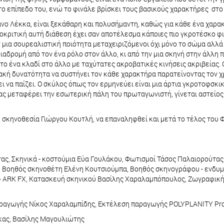
το επίπεδο του, ενώ το φινάλε βρίσκει τους βασικούς χαρακτήρες στο
νο Λέκκα, είναι ξεκάθαρη και πολυσήμαντη, καθώς για κάθε ένα χαρ
ποκριτική αυτή διάθεση έχει σαν αποτέλεσμα κάποιες πιο γκροτέσκο φι
 μια σουρεαλιστική ποιότητα μεταχειριζόμενοι όχι μόνο το σώμα αλλά
ιαδρομή από τον ένα ρόλο στον άλλο, κι από την μια σκηνή στην άλλη π
ό το ένα κλαδί στο άλλο με ταχύτατες ακροβατικές κινήσεις ακριβεία
ακή δυνατότητα να συστήνει τον κάθε χαρακτήρα παρατείνοντας τον χ
 να παίζει. Ο σκύλος όπως τον ερμηνεύει είναι μια άρτια γκροτοφσκ
μας μεταφέρει την εσωτερική πάλη του πρωταγωνιστή, γίνεται αστείος
σε σκηνοθεσία Γιώργου Κουτλή, να επαναληφθεί και μετά το τέλος του
, Σκηνικά - κοστούμια Εύα Γουλάκου, Φωτισμοί Τάσος Παλαιορούτας,
υ, Βοηθός σκηνοθέτη Ελένη Κουτσιούμπα, Βοηθός σκηνογράφου - ενδ
ς- ΑRK FX, Κατασκευή σκηνικού Βασίλης Χαραλαμπόπουλος, Ζωγραφική
αγωγής Νίκος Χαραλαμπίδης, Εκτέλεση παραγωγής POLYPLANITY Prod
κας, Βασίλης Μαγουλιώτης