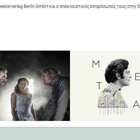
aterverlag Berlin GmbH και ο αποκλειστικός εκπρόσωπός τους στην Ε