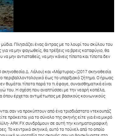
 μύδια. Πλησιάζει ένας άντρας με το λουρί του σκύλου του
 για να μην φαγωθείς, θα τρέξεις να βρεις καταφύγιο, θα
να μην αντισταθείς, να μην κάνεις τίποτα και τίποτα δεν
8 σκηνοθεσία Δ. Λάλου) και «Μάρτυρας» (2017 σκηνοθεσία
ό το περιβαλλοντολογικό έως το υπαρξιακό ζήτημα. Ο ήρωας
εν θυμάται τίποτα παρά το τι έφαγε, συναισθηματικά είναι
γώ του. Η σχέση που αναπτύσσει με την νεαρή κοπέλα,
τα όπου έρχεται αντιμέτωπος με βασικούς κοινωνικούς
νται σαν να προκύπτουν από ένα τρισδιάστατο ντεκουπάζ
τε πρόκειται για το σύνολο της σκηνής είτε για ένα μικρό
νδύλη- ΑRK FX συνδράμουν σε αυτή την κινηματογραφική
ς. Το κεντρικό σκηνικό, αυτό το τούνελ από το οποίο
γραμμική χωροταξία της σκηνής: σαν να βρισκόμαστε στο