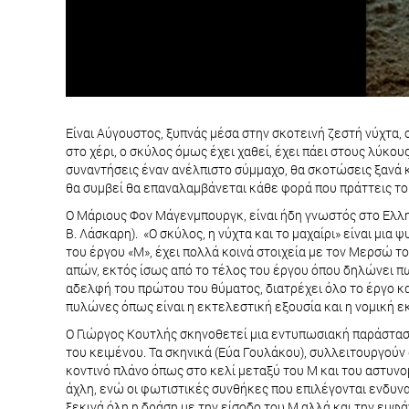
Είναι Αύγουστος, ξυπνάς μέσα στην σκοτεινή ζεστή νύχτα, 
στο χέρι, ο σκύλος όμως έχει χαθεί, έχει πάει στους λύκο
συναντήσεις έναν ανέλπιστο σύμμαχο, θα σκοτώσεις ξανά κα
θα συμβεί θα επαναλαμβάνεται κάθε φορά που πράττεις το
Ο Μάριους Φον Μάγενμπουργκ, είναι ήδη γνωστός στο Ελλη
Β. Λάσκαρη). «Ο σκύλος, η νύχτα και το μαχαίρι» είναι μ
του έργου «Μ», έχει πολλά κοινά στοιχεία με τον Μερσώ το
απών, εκτός ίσως από το τέλος του έργου όπου δηλώνει πω
αδελφή του πρώτου του θύματος, διατρέχει όλο το έργο κ
πυλώνες όπως είναι η εκτελεστική εξουσία και η νομική 
Ο Γιώργος Κουτλής σκηνοθετεί μια εντυπωσιακή παράσταση
του κειμένου. Τα σκηνικά (Εύα Γουλάκου), συλλειτουργούν 
κοντινό πλάνο όπως στο κελί μεταξύ του Μ και του αστυν
άχλη, ενώ οι φωτιστικές συνθήκες που επιλέγονται ενδυνα
ξεκινά όλη η δράση με την είσοδο του Μ αλλά και την εμφ