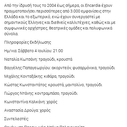
Από την ίδρυσή τους το 2004 έως σήμερα, οι Encardia έχουν
πραγματοποιήσει περισσότερες από 3.000 εμφανίσεις στην
Ελλάδα και το εξωτερικό, ενώ έχουν συνεργαστεί με
σημαντικούς Έλληνες και διεθνείς καλλιτέχνες, καθώς και με
συμφωνικές ορχήστρες, θεατρικές ομάδες και πολυφωνικά
σύνολα.
Πληροφορίες Εκδήλωσης
Ημ/νια: Σάββατο 4 Ιουλίου: 21:00
Ναταλία Κωτσάνη: τραγούδι, κρουστά
Bαγγέλης Παπαγεωργίου: ακορντεόν, φυσαρμόνικα, τραγούδι
Μιχάλης Κονταξάκης: κιθάρα, τραγούδι
Κώστας Κωνσταντάτος: κρουστά, μαντολίνο, τραγούδι
Γιώργος Ντάνης: κοντραμπάσο, τραγούδι
Κωνσταντίνα Καλκάνη: χορός
Αναστασία Δρούγα: χορός
Συντελεστές: