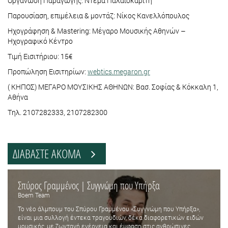
Οργάνωση Παραγωγής: Ντέμα Παλαιοκαρίτη
Παρουσίαση, επιμέλεια & μοντάζ: Νίκος Κανελλόπουλος
Ηχογράφηση & Mastering: Μέγαρο Μουσικής Αθηνών –
Ηχογραφικό Κέντρο
Tιμή Εισιτήριου: 15€
Προπώληση Εισιτηρίων:
webtics.megaron.gr
( ΚΗΠΟΣ) ΜΕΓΑΡΟ ΜΟΥΣΙΚΗΣ ΑΘΗΝΩΝ: Βασ. Σοφίας & Κόκκαλη 1,
Αθήνα
Tηλ. 2107282333, 2107282300
ΔΙΑΒΑΣΤΕ ΑΚΟΜΑ
Σπύρος Γραμμένος | Συγγνώμη που Υπήρξα
Boem Team
Το νέο άλμπουμ του Σπύρου Γραμμένου «Συγγνώμη που Υπήρξα»,
είναι μια συλλογή έντεκα τραγουδιών, δέκα διαφορετικών ειδών
μουσικής, με ζωντανή ενέργεια και έμφαση στις ανθρώπινες