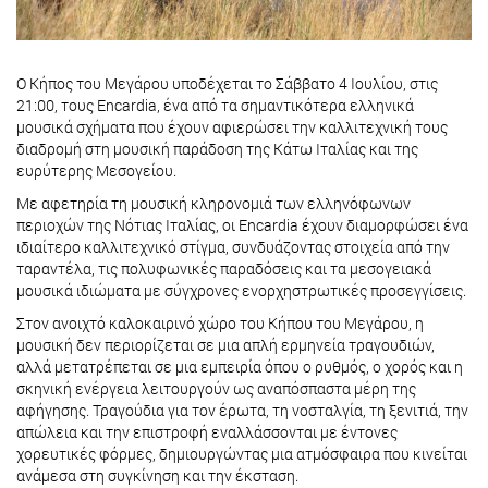
Ο Κήπος του Μεγάρου υποδέχεται το Σάββατο 4 Ιουλίου, στις
21:00, τους Encardia, ένα από τα σημαντικότερα ελληνικά
μουσικά σχήματα που έχουν αφιερώσει την καλλιτεχνική τους
διαδρομή στη μουσική παράδοση της Κάτω Ιταλίας και της
ευρύτερης Μεσογείου.
Με αφετηρία τη μουσική κληρονομιά των ελληνόφωνων
περιοχών της Νότιας Ιταλίας, οι Encardia έχουν διαμορφώσει ένα
ιδιαίτερο καλλιτεχνικό στίγμα, συνδυάζοντας στοιχεία από την
ταραντέλα, τις πολυφωνικές παραδόσεις και τα μεσογειακά
μουσικά ιδιώματα με σύγχρονες ενορχηστρωτικές προσεγγίσεις.
Στον ανοιχτό καλοκαιρινό χώρο του Κήπου του Μεγάρου, η
μουσική δεν περιορίζεται σε μια απλή ερμηνεία τραγουδιών,
αλλά μετατρέπεται σε μια εμπειρία όπου ο ρυθμός, ο χορός και η
σκηνική ενέργεια λειτουργούν ως αναπόσπαστα μέρη της
αφήγησης. Τραγούδια για τον έρωτα, τη νοσταλγία, τη ξενιτιά, την
απώλεια και την επιστροφή εναλλάσσονται με έντονες
χορευτικές φόρμες, δημιουργώντας μια ατμόσφαιρα που κινείται
ανάμεσα στη συγκίνηση και την έκσταση.