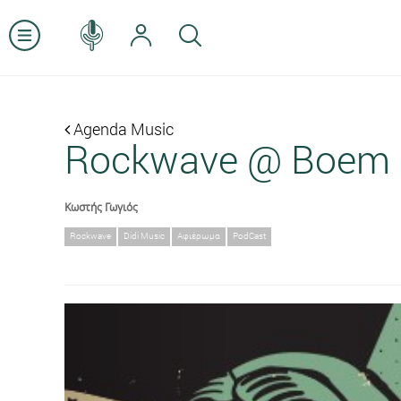
Agenda Music
Rockwave @ Boem 
Κωστής Γωγιός
Rockwave
Didi Music
Αφιέρωμα
PodCast
Previous