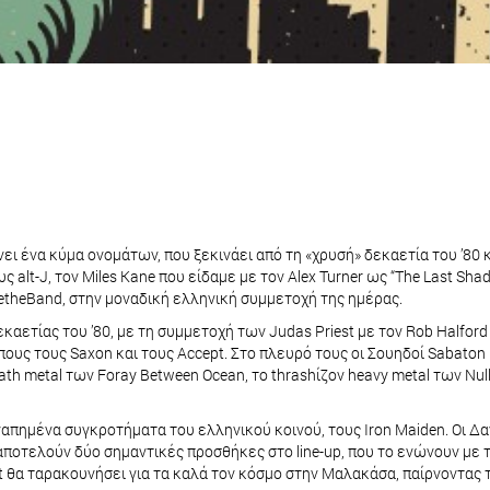
ει ένα κύμα ονομάτων, που ξεκινάει από τη «χρυσή» δεκαετία του ’80 κ
ους alt-J, τον Miles Kane που είδαμε με τον Alex Turner ως “The Last 
oretheBand, στην μοναδική ελληνική συμμετοχή της ημέρας.
αετίας του ’80, με τη συμμετοχή των Judas Priest με τον Rob Halford
ώπους τους Saxon και τους Accept. Στο πλευρό τους οι Σουηδοί Sabaton
h metal των Foray Between Ocean, το thrashίζον heavy metal των Null ‘
πημένα συγκροτήματα του ελληνικού κοινού, τους Iron Maiden. Οι Δανοί
 αποτελούν δύο σημαντικές προσθήκες στο line-up, που το ενώνουν μ
α ταρακουνήσει για τα καλά τον κόσμο στην Μαλακάσα, παίρνοντας την 