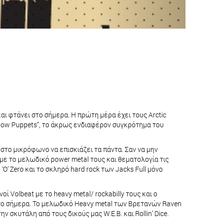
αι φτάνει στο σήμερα. Η πρώτη μέρα έχει τους Arctic
Shadow Puppets”, το άκρως ενδιαφέρον συγκρότημα του
 στο μικρόφωνο να επισκιάζει τα πάντα. Σαν να μην
 με το μελωδικό power metal τους και θεματολογία τις
O’ Zero και το σκληρό hard rock των Jacks Full μόνο
 Volbeat με το heavy metal/ rockabilly τους και ο
ε το σήμερα. Το μελωδικό Heavy metal των Βρετανών Raven
σκυτάλη από τους δικούς μας W.E.B. και Rollin’ Dice.