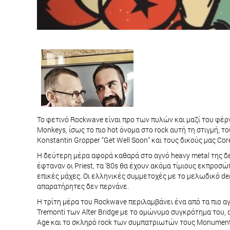
Το φετινό Rockwave είναι προ των πυλών και μαζί του φέρν
Monkeys, ίσως το πιο hot όνομα στο rock αυτή τη στιγμή, τ
Konstantin Gropper “Get Well Soon” και τους δικούς μας C
Η δεύτερη μέρα αφορά καθαρά στο αγνό heavy metal της δεκ
έφταναν οι Priest, τα ‘80s θα έχουν ακόμα τίμιους εκπροσ
επικές μάχες. Οι ελληνικές συμμετοχές με το μελωδικό deat
απαρατήρητες δεν περνάνε.
Η τρίτη μέρα του Rockwave περιλαμβάνει ένα από τα πιο αγα
Tremonti των Alter Bridge με το ομώνυμο συγκρότημα του,
Age και το σκληρό rock των συμπατριωτών τους Monument θ