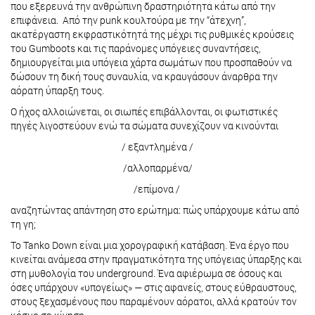
που εξερευνά την ανθρώπινη δραστηριότητα κάτω από την
επιφάνεια. Από την punk κουλτούρα με την “άτεχνη”,
ακατέργαστη εκφραστικότητά της μέχρι τις ρυθμικές κρούσεις
του Gumboots και τις παράνομες υπόγειες συναντήσεις,
δημιουργείται μια υπόγεια χάρτα σωμάτων που προσπαθούν να
δώσουν τη δική τους συναυλία, να κραυγάσουν άναρθρα την
αόρατη ύπαρξη τους.
Ο ήχος αλλοιώνεται, οι σιωπές επιβάλλονται, οι φωτιστικές
πηγές λιγοστεύουν ενώ τα σώματα συνεχίζουν να κινούνται
/ εξαντλημένα /
/αλλοπαρμένα/
/επίμονα /
αναζητώντας απάντηση στο ερώτημα: πώς υπάρχουμε κάτω από
τη γη;
Το Tanko Down είναι μια χορογραφική κατάβαση. Ένα έργο που
κινείται ανάμεσα στην πραγματικότητα της υπόγειας ύπαρξης και
στη μυθολογία του underground. Ένα αφιέρωμα σε όσους και
όσες υπάρχουν «υπογείως» — στις αφανείς, στους εύθραυστους,
στους ξεχασμένους που παραμένουν αόρατοι, αλλά κρατούν τον