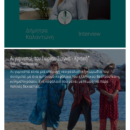
Αι γυμνισταί, του Γιώργου Σίμωνα - Κριτική*
Νάγια Παπαπάνου
Αι γυμνισταί είναι μια υπέροχη νεο-ρεαλιστική κωμωδία που
συνομιλεί με ένα αυτόνομο κεφάλαιο του ελληνικού θεάτρου και
κινηματογράφου, ένα κεφάλαιο που μένει μετέωρο για πάρα
πολλές δεκαετίες....