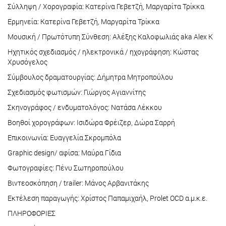
Σύλληψη / Χορογραφία: Κατερίνα Γεβετζή, Μαργαρίτα Τρίκκα
Ερμηνεία: Κατερίνα Γεβετζή, Μαργαρίτα Τρίκκα
Μουσική / Πρωτότυπη Σύνθεση: Αλέξης Καλοφωλιάς aka Alex K
Ηχητικός σχεδιασμός / ηλεκτρονικά / ηχογράφηση: Κώστας
Χρυσόγελος
Σύμβουλος δραματουργίας: Δήμητρα Μητροπούλου
Σχεδιασμός φωτισμών: Γιώργος Αγιαννίτης
Σκηνογράφος / ενδυματολόγος: Νατάσα Λέκκου
Βοηθοί χορογράφων: Ισιδώρα Φρέιζερ, Δώρα Σαρρή
Επικοινωνία: Ευαγγελία Σκρομπόλα
Graphic design/ αφίσα: Μαύρα Γίδια
Φωτογραφίες: Πένυ Σωτηροπούλου
Βιντεοσκόπηση / trailer: Μάνος Αρβανιτάκης
Εκτέλεση παραγωγής: Χρίστος Παπαμιχαήλ, Prolet OCD α.μ.κ.ε.
ΠΛΗΡΟΦΟΡΙΕΣ