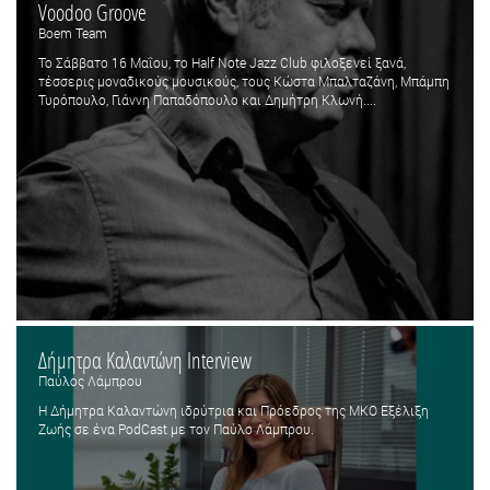
Voodoo Groove
Boem Team
Το Σάββατο 16 Μαΐου, το Half Note Jazz Club φιλοξενεί ξανά,
τέσσερις μοναδικούς μουσικούς, τους Κώστα Μπαλταζάνη, Μπάμπη
Τυρόπουλο, Γιάννη Παπαδόπουλο και Δημήτρη Κλωνή....
Δήμητρα Καλαντώνη Interview
Παύλος Λάμπρου
Η Δήμητρα Καλαντώνη ιδρύτρια και Πρόεδρος της ΜΚΟ Εξέλιξη
Ζωής σε ένα PodCast με τον Παύλο Λάμπρου.