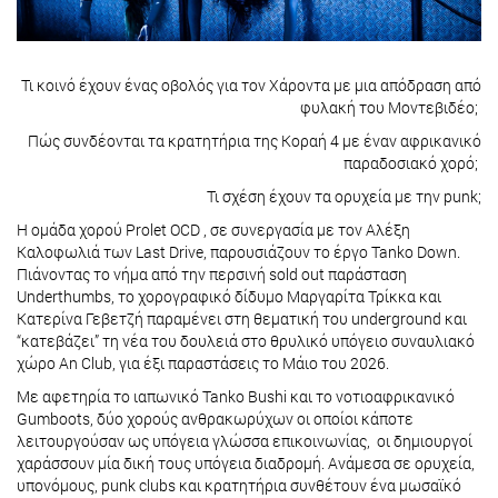
Τι κοινό έχουν ένας οβολός για τον Χάροντα με μια απόδραση από
φυλακή του Μοντεβιδέο;
Πώς συνδέονται τα κρατητήρια της Κοραή 4 με έναν αφρικανικό
παραδοσιακό χορό;
Τι σχέση έχουν τα ορυχεία με την punk;
Η ομάδα χορού Prolet OCD , σε συνεργασία με τον Αλέξη
Καλοφωλιά των Last Drive, παρουσιάζουν το έργο Tanko Down.
Πιάνοντας το νήμα από την περσινή sold out παράσταση
Underthumbs, το χορογραφικό δίδυμο Μαργαρίτα Τρίκκα και
Κατερίνα Γεβετζή παραμένει στη θεματική του underground και
“κατεβάζει” τη νέα του δουλειά στο θρυλικό υπόγειο συναυλιακό
χώρο An Club, για έξι παραστάσεις το Μάιο του 2026.
Με αφετηρία το ιαπωνικό Tanko Bushi και το νοτιοαφρικανικό
Gumboots, δύο χορούς ανθρακωρύχων oι οποίοι κάποτε
λειτουργούσαν ως υπόγεια γλώσσα επικοινωνίας, οι δημιουργοί
χαράσσουν μία δική τους υπόγεια διαδρομή. Ανάμεσα σε ορυχεία,
υπονόμους, punk clubs και κρατητήρια συνθέτουν ένα μωσαϊκό