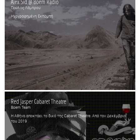
Alex Sid @ Boem Radio
Παύλος Λάμπρου
Ηχογραφημένη Εκπομπή
Red Jasper Cabaret Theatre
Boem Team
H Αθήνα αποκτάει το δικό της Cabaret Theatre. Από τον Δεκέμβριο
του 2019