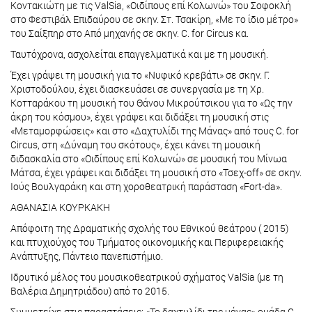
Κοντακιώτη με τις ValSia, «Οιδίπους επί Κολωνώ» του Σοφοκλή
στο Φεστιβάλ Επιδαύρου σε σκην. Στ. Τσακίρη, «Με το ίδιο μέτρο»
του Σαίξπηρ στο Από μηχανής σε σκην. C. for Circus κα.
Ταυτόχρονα, ασχολείται επαγγελματικά και με τη μουσική.
Έχει γράψει τη μουσική για το «Νυφικό κρεβάτι» σε σκην. Γ.
Χριστοδούλου, έχει διασκευάσει σε συνεργασία με τη Χρ.
Κοτταράκου τη μουσική του Θάνου Μικρούτσικου για το «Ως την
άκρη του κόσμου», έχει γράψει και διδάξει τη μουσική στις
«Μεταμορφώσεις» και στο «Δαχτυλίδι της Μάνας» από τους C. for
Circus, στη «Δύναμη του σκότους», έχει κάνει τη μουσική
διδασκαλία στο «Οιδίπους επί Κολωνώ» σε μουσική του Μίνωα
Μάτσα, έχει γράψει και διδάξει τη μουσική στο «Τσεχ-off» σε σκην.
Ιούς Βουλγαράκη και στη χοροθεατρική παράσταση «Fort-da».
ΑΘΑΝΑΣΙΑ ΚΟΥΡΚΑΚΗ
Απόφοιτη της Δραματικής σχολής του Εθνικού θεάτρου ( 2015)
και πτυχιούχος του Τμήματος οικονομικής και Περιφερειακής
Ανάπτυξης, Πάντειο πανεπιστήμιο.
Ιδρυτικό μέλος του μουσικοθεατρικού σχήματος ValSia (με τη
Βαλέρια Δημητριάδου) από το 2015.
Συμμετείχε στις παραστάσεις: «Το δαχτυλίδι της μάνας» ομάδα C.