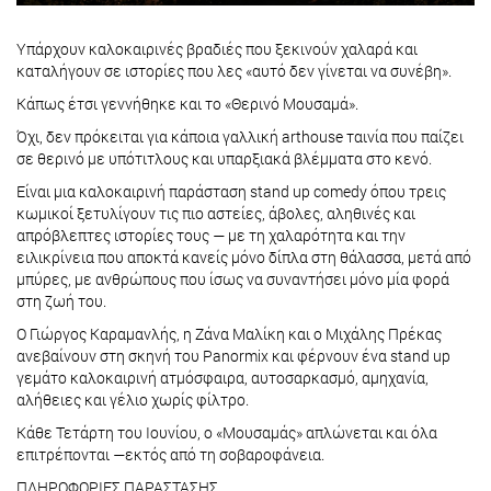
Υπάρχουν καλοκαιρινές βραδιές που ξεκινούν χαλαρά και
καταλήγουν σε ιστορίες που λες «αυτό δεν γίνεται να συνέβη».
Κάπως έτσι γεννήθηκε και το «Θερινό Μουσαμά».
Όχι, δεν πρόκειται για κάποια γαλλική arthouse ταινία που παίζει
σε θερινό με υπότιτλους και υπαρξιακά βλέμματα στο κενό.
Είναι μια καλοκαιρινή παράσταση stand up comedy όπου τρεις
κωμικοί ξετυλίγουν τις πιο αστείες, άβολες, αληθινές και
απρόβλεπτες ιστορίες τους — με τη χαλαρότητα και την
ειλικρίνεια που αποκτά κανείς μόνο δίπλα στη θάλασσα, μετά από
μπύρες, με ανθρώπους που ίσως να συναντήσει μόνο μία φορά
στη ζωή του.
Ο Γιώργος Καραμανλής, η Ζάνα Μαλίκη και ο Μιχάλης Πρέκας
ανεβαίνουν στη σκηνή του Panormix και φέρνουν ένα stand up
γεμάτο καλοκαιρινή ατμόσφαιρα, αυτοσαρκασμό, αμηχανία,
αλήθειες και γέλιο χωρίς φίλτρο.
Κάθε Τετάρτη του Ιουνίου, ο «Μουσαμάς» απλώνεται και όλα
επιτρέπονται —εκτός από τη σοβαροφάνεια.
ΠΛΗΡΟΦΟΡΙΕΣ ΠΑΡΑΣΤΑΣΗΣ