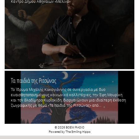
Κέντρο Δήμου Αθηναίων «Μελίνα»
Τα παιδιά της Ριτσώνας
Το Ίδρυμα Μιχάλης Κακογιάννης σε συνεργασία με δυο
ευαισθητοποιημένους κοινωνικά καλλιτέχνες, την Έφη Μουρίκη
και τον Βλαδίμηρο Κυριακίδη, διοργανώνουν μια ιδιαίτερη έκθεση
ζωγραφικής με θέμα «Τα παιδιά της Ριτσώνας» από...
© 2026 BOEM RADIO
Powered by
The Smiling Hippo