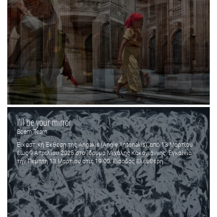
I’ll be your mirror
Boem Team
Εικαστική Έκθεση της Angakis (Angie Antonakis), από 13 Μαρτίου
έως 9 Απριλίου 2025 στο Ίδρυμα Μιχάλης Κακογιάννης. Εγκαίνια
την Πέμπτη 13 Μαρτίου στις 19.00. Είσοδος Ελεύθερη....