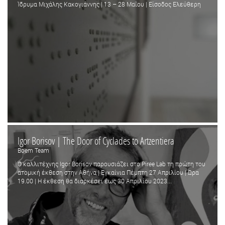
Ίδρυμα Μιχάλης Κακογιάννης | 13 – 28 Μαΐου | Είσοδος Ελεύθερη
Igor Borisov | The Door of Cyclades to Artzentiera
Boem Team
Ο καλλιτέχνης Igor Borisov παρουσιάζει στο Piree Lab τη πρώτη του
ατομική έκθεση στην Αθήνα | Εγκαίνια Πέμπτη 27 Απριλίου | Ώρα
19.00 | Η έκθεση θα διαρκέσει έως 30 Απριλίου 2023...