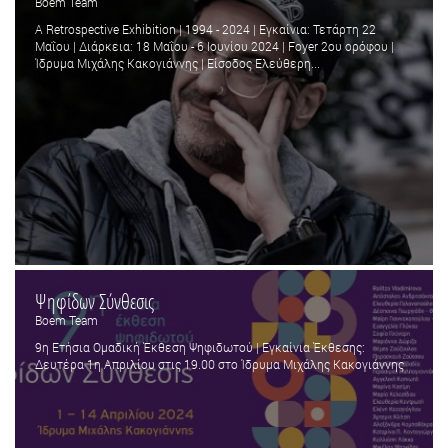
Boem Team
A Retrospective Exhibition | 1994 - 2024 | Εγκαίνια: Τετάρτη 22
Μαΐου | Διάρκεια: 18 Μαΐου - 6 Ιουνίου 2024 | Foyer 2ου ορόφου |
Ίδρυμα Μιχάλης Κακογιάννης | Είσοδος Ελεύθερη...
Ψηφίδων Σύνθεσις
Boem Team
9η Ετήσια Ομαδική Έκθεση Ψηφιδωτού | Εγκαίνια Έκθεσης:
Δευτέρα 1η Απριλίου στις 19.00 στο Ίδρυμα Μιχάλης Κακογιάννης