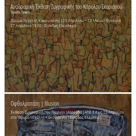
Αναδρομική Έκθεση Ζωγραφικής του Κάρολου Σκυριανού
Boem Team
Ίδρυμα Μιχάλης Κακογιάννης | 25 Απριλίου – 10 Μαΐου | Εγκαίνια
27 Απριλίου 19.00 | Είσοδος Ελεύθερη
Οφθαλμαπάτη | Illusion
Έκθεση ζωγραφική του Γιώργου Μαρούδα | Από 3 έως 23 Απριλίου
στο Ίδρυμα Μιχάλης Κακογιάννης | Είσοδος Ελεύθερη