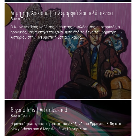
Δημήτρης Αστερίου | Την εμορφιά έτσι πολύ ατένισα
Boem Team
Ο Κωνσταντίνος Καβάφης, ο ποιητής, ο φιλόσοφος, ο ιστορικός, ο
ηδονικός, μας συστήνεται ξανά μέσα από τα έργα του Δημήτρη
Αστερίου στην Πνευματική Εστία Νίκαιας....
Beyond lens | Art unleashed
Boem Team
Η μαγική φωτογραφική ματιά του Αλέξανδρου Εμμανουηλίδη στο
Moxy Athens από 6 Μαρτίου έως 10 Απριλίου.