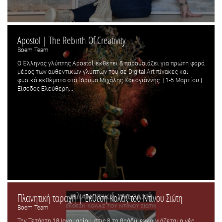
Apostol | The Rebirth Of Creativity
Boem Team
Ο Έλληνας γλύπτης Apostol, εκθέτει & παρουσιάζει για πρώτη φορά
μέρος των αυθεντικών γλυπτών του σε Digital Art πίνακες και
φυσικά εκθέματα στο Ίδρυμα Μιχάλης Κακογιάννης. | 1-5 Μαρτίου |
Είσοδος Ελεύθερη...
Πλανητική ταραχή | Έκθεση κολάζ του Ντίνου Σιώτη
Boem Team
Την Τετάρτη 18 Ιανουαρίου, στις 8 το βράδυ, εγκαινιάζεται η νέα