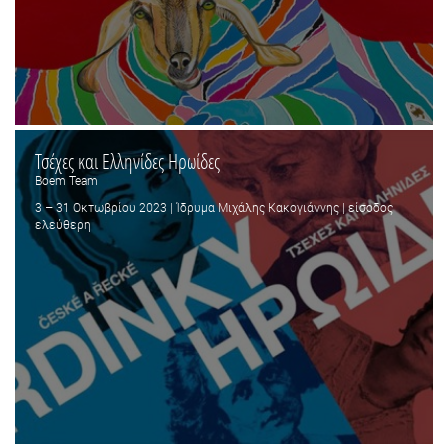
Τσέχες και Ελληνίδες Ηρωίδες
Boem Team
3 – 31 Οκτωβρίου 2023 | Ίδρυμα Μιχάλης Κακογιάννης | είσοδος
ελεύθερη