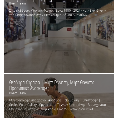
Boem Team
Στις εκθέσεις «Γιάννης Φωκάς: Έργα 1985 - 2024» και «Ever Given»
της Έφης Χαλιορή στην Πινακοθήκη Δήμου Αθηναίων
Θεοδώρα Χωραφά | Μήτε Γέννηση, Μήτε Θάνατος -
Προσωπικές Ανασκαφές
Boem Team
Μια ανασκαφή στο χρόνο | Ανάδυση – Ωρίμανση – Επιστροφή |
Sealed Earth Gallery | Εργοστάσιο Τεχνών Σαντορίνης - Βιομηχανικό
Μουσείο Τομάτας «Δ. Νομικός» | Έως 27 Οκτωβρίου 2024...