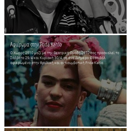
Αφιέρωμα στην Frida Kahlo
O Χώρος 2510 μαζί με την Θεατρική Ομάδα 2510 σας προσκαλεί το
Σάββατο 29/4 και Κυριακή 30/4, σε ένα Διήμερο Φεστιβάλ
αφιερωμένο στην θρυλική και αντισυμβατική Frida Kahlo....