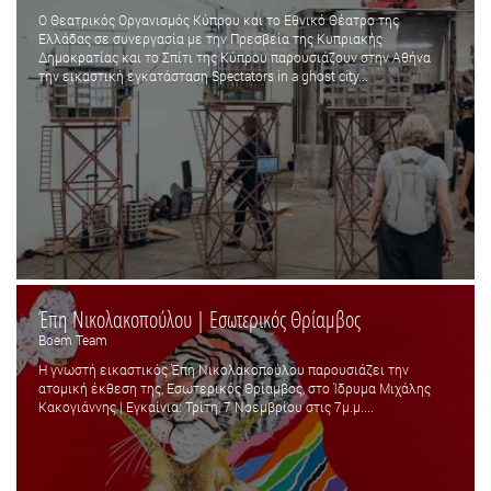
Ο Θεατρικός Οργανισμός Κύπρου και το Εθνικό Θέατρο της
Ελλάδας σε συνεργασία με την Πρεσβεία της Κυπριακής
Δημοκρατίας και το Σπίτι της Κύπρου παρουσιάζουν στην Αθήνα
την εικαστική εγκατάσταση Spectators in a ghost city...
Έπη Νικολακοπούλου | Εσωτερικός Θρίαμβος
Boem Team
Η γνωστή εικαστικός Έπη Νικολακοπούλου παρουσιάζει την
ατομική έκθεση της, Εσωτερικός Θρίαμβος, στο Ίδρυμα Μιχάλης
Κακογιάννης | Εγκαίνια: Τρίτη, 7 Νοεμβρίου στις 7μ.μ....