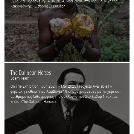
Εγκαίνια Παρασκευή 14.06.2024, ώρα 20:00 στο Ίδρυμα Μιχάλης
Κακογιάννης | Είσοδος Ελεύθερη...
The Dalinean Horses
Boem Team
On line Exhibition | Jun 2024 – Mar 2025 | Projects Available | Η
ψηφιακή έκθεση περιλαμβάνει 19 υπογεγραμμένες με το χέρι και
αριθμημένες λιθογραφίες της συλλογής του Σαλβαδόρ Νταλί με
τίτλο «The Dalinean Horses»....