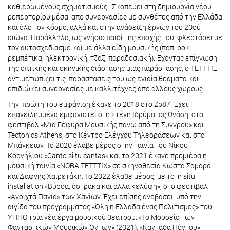
καθιερωμένους σχηματισμούς. Σκοπεύει στη δημιουργία νέου
ρεπερτορίου μέσα από συνεργασίες με συνθέτες από την Ελλάδα
και όλο τον κόσμο, αλλά και στην ανάδειξη έργων του 20ού
αιώνα. Παράλληλα, ως γνήσιο παιδί της εποχής του, φλερτάρει με
τον αυτοσχεδιασμό και με άλλα είδη μουσικής (ποπ, ροκ,
ρεμπέτικα, ηλεκτρονική, τζαζ, παραδοσιακή). Έχοντας επίγνωση
της οπτικής και σκηνικής διάστασης μιας παράστασης, ο ΤΕΤΤΤΙΞ
αντιμετωπίζει τις παραστάσεις του ως ενιαία θεάματα και
επιδιώκει συνεργασίες με καλλιτέχνες από άλλους χώρους.
Την πρώτη του εμφάνιση έκανε το 2018 στο Ζp87. Έχει
επανειλημμένα εμφανιστεί στη Στέγη Ιδρύματος Ωνάση, στα
φεστιβάλ «Μια Γέφυρα Μουσικής πάνω από τη Συγγρού» και
Tectonics Athens, στο Κέντρο Ελέγχου Τηλεοράσεων και στο
Μπάγκειον. Το 2020 έλαβε μέρος στην ταινία του Νίκου
Κορνήλιου «Canto si tu cantas» και τo 2021 έκανε πρεμιέρα η
μουσική ταινία «NORA TETTTIX» σε σκηνοθεσία Κώστα Σαμαρά
και Δάφνης Χαιρετάκη. Το 2022 έλαβε μέρος, με το in situ
installation «Βύρσα, όστρακα και άλλα κελύφη», στο φεστιβάλ
«Ανοιχτά Πανιά» των Χανίων. Έχει επίσης ανεβάσει, υπό την
αιγίδα του προγράμματος «Όλη η Ελλάδα ένας Πολιτισμός» του
ΥΠΠΟ τρία νέα έργα μουσικού θεάτρου: «Το Μουσείο των
Φανταστικών Μουσικών Όντων» (2021), «Καντάδα Πόντου»