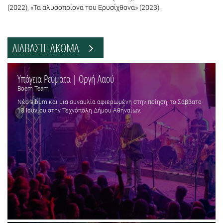
(2022), «Τα αλυσοπρίονα του Ερυσίχθονα» (2023).
ΔΙΑΒΑΣΤΕ ΑΚΟΜΑ
Υπόγεια Ρεύματα | Οργή Λαού
Boem Team
Νέο album και μια συναυλία αφιερωμένη στην ποίηση, το Σάββατο
13 Ιουνίου στην Τεχνόπολη Δήμου Αθηναίων.