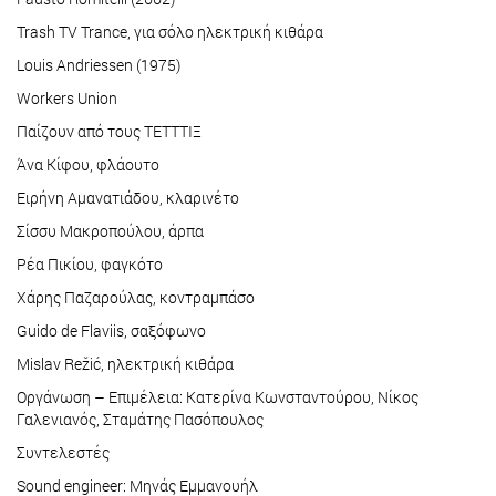
Trash TV Trance, για σόλο ηλεκτρική κιθάρα
Louis Andriessen (1975)
Workers Union
Παίζουν από τους ΤΕΤΤΤΙΞ
Άνα Κίφου, φλάουτο
Ειρήνη Αμανατιάδου, κλαρινέτο
Σίσσυ Μακροπούλου, άρπα
Ρέα Πικίου, φαγκότο
Χάρης Παζαρούλας, κοντραμπάσο
Guido de Flaviis, σαξόφωνο
Mislav Režić, ηλεκτρική κιθάρα
Οργάνωση – Επιμέλεια: Κατερίνα Κωνσταντούρου, Νίκος
Γαλενιανός, Σταμάτης Πασόπουλος
Συντελεστές
Sound engineer: Μηνάς Εμμανουήλ