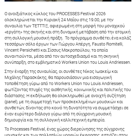
Ο ανοιξιάτικος κύκλος του PROCESSES Festival 2026
ολοκληρώνεται την Κυριακή 24 Μαΐου στις 19.00, με την
συναυλία των ΤΕΤΤΤΙΞ, αφιερωμένη στη μορφή του μοναχικού
«εργάτη» της σκηνής και στη δυναμική μετάβαση από την ατομική
στη συλλογική μουσική πράξη. Το πρόγραμμα συνθέτει ένα κολάζ
τεσσάρων σόλο έργων των Γιώργου Απέργη, Fausto Romitelli,
Vincent Persichetti και Σίσσυς Μακροπούλου, τα οποία
συναντιούνται, μέσα από τον αυτοσχεδιασμό και τη σκηνική
συνύπαρξη, στο εμβληματικό Workers Union του Louis Andriessen.
Στην έναρξη της συναυλίας, οι συνθέτες Νίκος Ιωακείμ και
Μιχάλης Παρασκάκης, θα παρουσιάσουν μια εισαγωγική
τοποθέτηση γύρω από το Workers Union του Louis Andriessen,
φωτίζοντας πτυχές της αισθητικής, κοινωνικής και πολιτικής του
διάστασης. Η εκδήλωση θα ολοκληρωθεί με ανοιχτή συζήτηση
(panel), με τη συμμετοχή των προσκεκλημένων μουσικών και
συνθετών, δίνοντας στο κοινό τη δυνατότητα να συμμετάσχει σε
έναν ευρύτερο διάλογο γύρω από τη σύγχρονη μουσική
δημιουργία και τη συλλογική καλλιτεχνική εμπειρία.
Το Processes Festival, ένας χώρος διερεύνησης της σύγχρονης
μουσικής και των πολλαπλών μορφών έκφρασης, εστιάζει στον