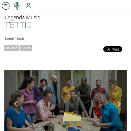
Agenda Music
ΤΈΤΤΙΞ
Boem Team
μουσική
Revma
Previous
Next