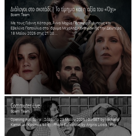
Διάλογοι στο σκοτάδι | Το τίμημα και η αξία του «Όχι»
Boem Team
Με τους Γιάννη Κότσιρα, Άννα Μαρία Παπαχαραλάμπους και
Εβελίνα Παπούλια στο Ίδρυμα Μιχάλης Κακογιάννης την Δευτέρα
18 Μαΐου 2026 στις 21:00....
Commuter Live
Boem Team
Opening Act: Spiral | Σάββατο 23 Μαΐου 2026 | DJ-SET by Michalis
Kamakas (Kosmos 93.6) | Photo Exhibition by Argiris Liosis | Plex