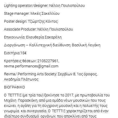
Lighting operator/designer: Νέλλη Πουλοπούλου
Stage manager: Μικές Σακελλίου
Poster design: Τζώρτζης Κόντος
Associate Producer: Νέλλη Πουλοπούλου
Επικοινωνία: Ελευθερία Σακαρέλη
Διοργάνωση – Καλλιτεχνική διεύθυνση: Βασιλική Λεγάκη
Εισιτήρια:15€
Κρατήσεις θέσεων: 2105227961,
revma.performances@gmail.com
Revma/ Performing Arts Society: Σερβίων 8, 1ος όροφος,
Ακαδημία Πλάτωνος
ΒΙΟΓΡΑΦΙΚΟ
Ο ΤΕΤΤΤΙΞ (με τρία ταυ) ξεκίνησε το 2017, με πρωτοβουλία του
Μιχάλη Παρασκάκη, από μια ομάδα νέων μουσικών που τους
ενώνει η αγάπη για τη σύγχρονη μουσική και η πολυετής τους
γνωριμία και συνεργασία. Ο ΤΕΤΤΤΙΞ χαρακτηρίζεται από έναν
ιδιαίτερο συνδυασμό οργάνων, που αποκλίνει από τους