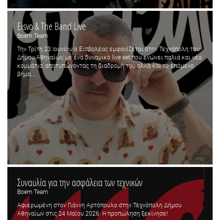
Eisvo & The Band Live
Boem Team
Την Τρίτη 23 Ιουνίου ο Εισβολέας εμφανίζεται στην Τεχνόπολη του
Δήμου Αθηναίων, με ένα δυναμικό live set που ενώνει παλιά και νέα
κομμάτια, αποτυπώνοντας τη διαδρομή του αλλά και το επόμενο
βήμα....
Συναυλία για την ασφάλεια των τεχνικών
Boem Team
Αφιερωμένη στον Γιάννη Αρτόπουλο στην Τεχνόπολη Δήμου
Αθηναίων στις 24 Μαΐου 2026. Η προπώληση ξεκίνησε!