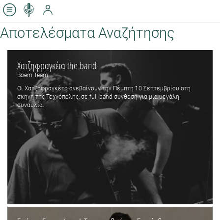
Αποτελέσματα Αναζήτησης
Χατζηφραγκέτα the band
Boem Team
Οι Χατζηφραγκέτα ανεβαίνουν την Πέμπτη 10 Σεπτεμβρίου στη
σκηνή της Τεχνόπολης, σε full band σύνθεση για μια μεγάλη
συναυλία.