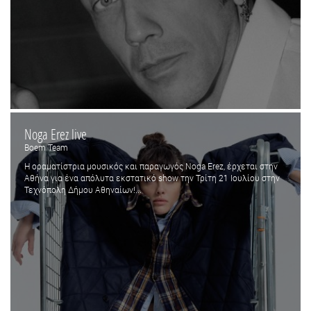
Noga Erez live
Boem Team
Η οραματίστρια μουσικός και παραγωγός Noga Erez, έρχεται στην
Αθήνα για ένα απόλυτα εκστατικό show την Τρίτη 21 Ιουλίου στην
Τεχνόπολη Δήμου Αθηναίων!...