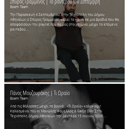
Σπύρος Γραμμένος | Το ραντεβού του Σεπτέμβρη
Boem Team
Την Παρασκευή 4 Σεπτεμβρίου, στην Τεχνόπολη του Δήμου
Αθηναίων, ο Σπύρος Γραμμένος καλεί το κοινό σε μια βραδιά που θα
αποφασίσουν την playlist που θα μας στοιχειώνει μέχρι το επόμενο
ραντεβού....
Πάνος Μουζουράκης | Τι Ωραίο
Boem Team
Από τις θάλασσες μέχρι τα βουνά… «Τι Ωραίο» καλοκαίρι!
Καλεσμένοι του οι Μανώλης Φάμελλος & Gadjo Dilo! Στην
Τεχνόπολη Δήμου Αθηναίων την Δευτέρα 15 Ιουνίου 2026....