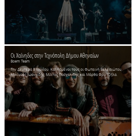
Οι Χαΐνηδες στην Τεχνόπολη Δήμου Αθηναίων
Boem Team
Την Δευτέρα 8 Ιουνίου. Καλεσμένοι τους οι Φωτεινή Βελεσιώτου,
Αλκίνοος Ιωαννίδης, Μίλτος Πασχαλίδης και Μάρθα Φριντζήλα.