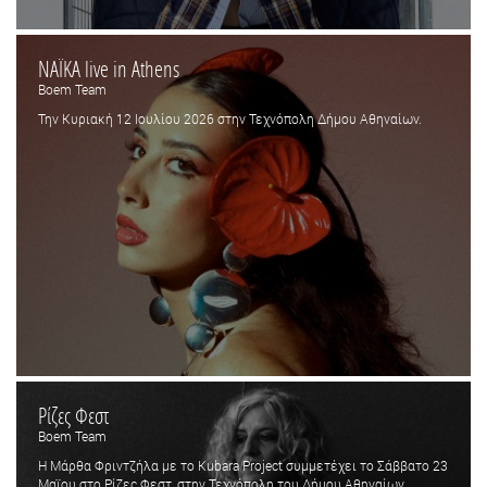
NAΪKA live in Athens
Boem Team
Την Κυριακή 12 Ιουλίου 2026 στην Τεχνόπολη Δήμου Αθηναίων.
Ρίζες Φεστ
Boem Team
Η Μάρθα Φριντζήλα με το Kubara Project συμμετέχει το Σάββατο 23
Μαϊου στο Ρίζες Φεστ, στην Τεχνόπολη του Δήμου Αθηναίων.