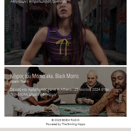
Αθηναίων | Η προπώληση ξεκίνησε
Νέγρος του Μοριά aka. Black Morris
Boem Team
Σένιος και Αμαρτωλός | Live in Athens | 25 Ιουνίου 2024 στην
Τεχνόπολη Δήμου Αθηναίων
© 2026 BOEM RADIO
Powered by
The Smiling Hippo