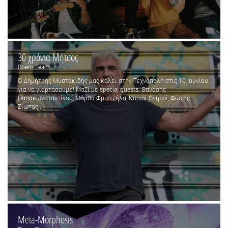
30 χρόνια Μήτσος
Boem Team
Ο Δημήτρης Μυστακίδης μας καλεί στην Τεχνόπολη στις 10 Ιουνίου
για να γιορτάσουμε! Μαζί με special guests: Θανάσης
Παπακωνσταντίνου, Μάρθα Φριντζήλα, Κοινοί Θνητοί, Φώτης
Σιώτας...
Meta-Morphosis