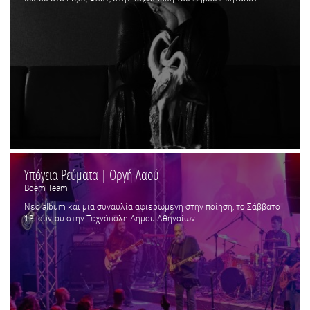
Υπόγεια Ρεύματα | Οργή Λαού
Boem Team
Νέο album και μια συναυλία αφιερωμένη στην ποίηση, το Σάββατο
13 Ιουνίου στην Τεχνόπολη Δήμου Αθηναίων.