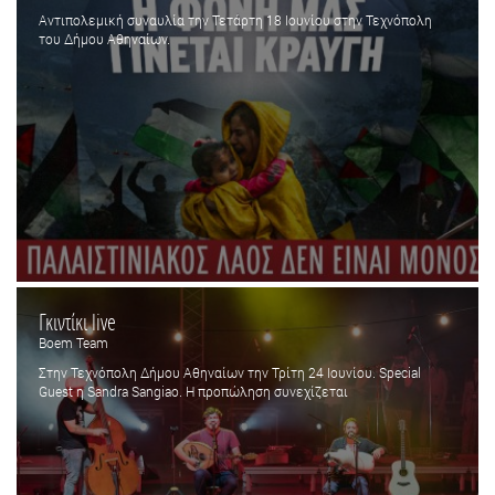
Αντιπολεμική συναυλία την Τετάρτη 18 Ιουνίου στην Τεχνόπολη
του Δήμου Αθηναίων.
Γκιντίκι live
Boem Team
Στην Τεχνόπολη Δήμου Αθηναίων την Τρίτη 24 Ιουνίου. Special
Guest η Sandra Sangiao. Η προπώληση συνεχίζεται