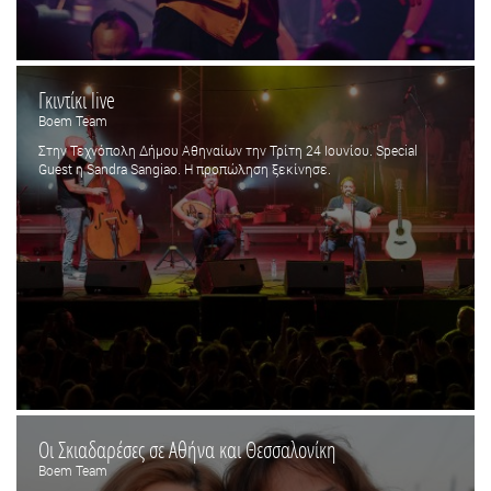
Γκιντίκι live
Boem Team
Στην Τεχνόπολη Δήμου Αθηναίων την Τρίτη 24 Ιουνίου. Special
Guest η Sandra Sangiao. Η προπώληση ξεκίνησε.
Οι Σκιαδαρέσες σε Αθήνα και Θεσσαλονίκη
Boem Team