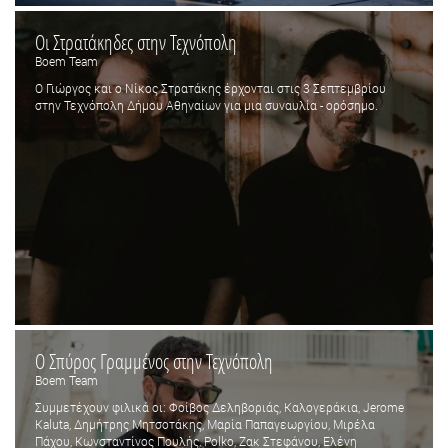
Οι Στρατάκηδες στην Τεχνόπολη
Boem Team
Ο Γιώργος και ο Νίκος Στρατάκης έρχονται στις 3 Σεπτεμβρίου
στην Τεχνόπολη Δήμου Αθηναίων για μια συναυλία - ορόσημο.
Ο Σπύρος Γραμμένος στην Τεχνόπολη
Boem Team
Συμμετέχουν φιλικά οι: Φοίβος Δεληβοριάς, Καλογεράκια, Jerome
Kaluta, Δημήτρης Μητσοτάκης, Μαρία Παπαγεωργίου, Μιρέλα
Πάχου, Κωνσταντίνος Πουλής, Polko, Ζακ Στεφάνου, Ελένη