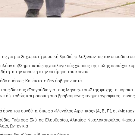
ς της για μια ξεχωριστή μουσική βραδιά, φιλοξενώντας τον σπουδαίο 
πλέον εμβληματικούς αρχαιολογικούς χώρους της πόλης περιέχει κυρί
βήτητα την κορυφή στην εκτίμηση του κοινού.
μόδα αμέσως. Και έκτοτε δεν έσβησαν ποτέ.
 τους δίσκους «Τραγούδια για τους Μήνες» και «Στης ψυχής το παρακ
» κ.ά.), καθώς και μουσική από βραβευμένες κινηματογραφικές ταινίες
γα του συνθέτη, όπως ο «Μεγάλος Αιρετικός» (Α’, Β’, Γ’), οι «Μετασχ
ύδια: Γκάτσος, Ελύτης, Ελευθερίου, Αλκαίος, Νικολακοπούλου, Φασου
αίρ, Ώντεν κ.α
χήστρα διευθύνει ο ίδιος ο συνθέτης.