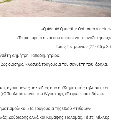
«Quidquid Quaeritur Optimum Videtur»
«Το πιο ωραίο είναι που πρέπει να το αναζητήσεις»
Γάιος Πετρώνιος (27 - 66 μ.Χ.)
συνθέτη Δημήτρη Παπαδημητρίου.
ως διάσημα, κλασικά τραγούδια του συνθέτη που, άδηλα,
άτω», αγαπημένες μελωδίες από εμβληματικές τηλεοπτικές
 («Ο Τσαλαπετεινός του Wyoming», «Το φως που σβήνει»,
ηματισμοί» και «Τα Τραγούδια της Οδού Ατθίδων».
λάς, Ζούδιαρης αλλά και Καβάφης, Παλαμάς, Γέιτς, Μίλλερ,