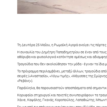
Τη Δευτέρα 25 Μαΐου, η Ρωμαϊκή Αγορά ανοίγει τις πόρτε
Η συναυλία του Δημήτρη Παπαδημητρίου σε έναν από τους 
αθόρυβα και φυσιολογικά κατέκτησε αμέσως και αδιαμφησ
Τραγούδια που δεν ακολούθησαν την μόδα - έγιναν τα ίδια 
Το πρόγραμμα περιλαμβάνει, μεταξύ άλλων, τραγούδια από
σειρές («Αναστασία», «Λόγω τιμής», «Μάγισσες της Σμύρνης
«Ρεβάνς»).
Παράλληλα, θα παρουσιαστούν αποσπάσματα από σημαντικά έρ
Κορυφαίοι στιχουργοί και ποιητές συνυπογράφουν τα τραγο
Χάινε, Καψάλης, Γκανάς, Κοροπούλης, Λαπαθιώτης, Μπωντλ
Σε μια από τις σπάνιες εμφανίσεις του στην Ελλάδα, την ορ