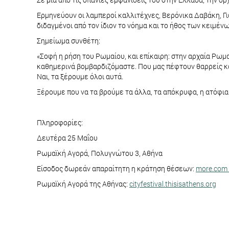
Ερμηνεύουν οι λαμπεροί καλλιτέχνες, Βερόνικα Δαβάκη, Γ
διδαγμένοι από τον ίδιον το νόημα και το ήθος των κειμέ
Σημείωμα συνθέτη:
«Σοφή η ρήση του Ρωμαίου, και επίκαιρη: στην αρχαία Ρωμα
καθημερινά βομβαρδιζόμαστε. Που μας πέφτουν θαρρείς κα
Ναι, τα ξέρουμε όλοι αυτά.
Ξέρουμε που να τα βρούμε τα άλλα, τα απόκρυφα, η ατόφια 
Πληροφορίες:
Δευτέρα 25 Μαΐου
Ρωμαϊκή Αγορά, Πολυγνώτου 3, Αθήνα
Είσοδος δωρεάν απαραίτητη η κράτηση θέσεων:
more.com
Ρωμαϊκή Αγορά της Αθήνας:
cityfestival.thisisathens.org