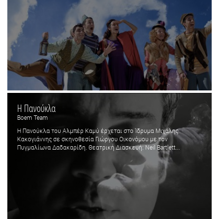
Η Πανούκλα
Boem Team
Η Πανούκλα του Αλμπέρ Καμύ έρχεται στο Ίδρυμα Μιχάλης
Κακογιάννης σε σκηνοθεσία Γιώργου Οικονόμου με τον
Πυγμαλίωνα Δαδακαρίδη. Θεατρική Διασκευή: Neil Bartlett...