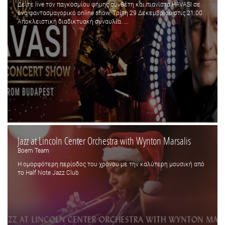
Δείτε live τον παγκοσμίου φήμης συνθέτη και πιανίστα HAVASI σε
ένα φαντασμαγορικό online show. Tρίτη 29 Δεκεμβρίου στις 21:00.
Αποκλειστική διαδικτυακή συναυλία. ...
Jazz at Lincoln Center Orchestra with Wynton Marsalis
Boem Team
Η ομορφότερη περίοδος του χρόνου με την καλύτερη μουσική από
το Half Note Jazz Club