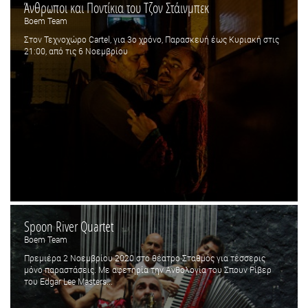
Άνθρωποι και Ποντίκια του Τζον Στάινμπεκ
Boem Team
Στον Τεχνοχώρο Cartel, για 3ο χρόνο, Παρασκευή έως Κυριακή στις
21:00, από τις 6 Νοεμβρίου
Spoon River Quartet
Boem Team
Πρεμιέρα 2 Νοεμβρίου 2020 στο θέατρο Σταθμός για τέσσερις
μόνο παραστάσεις. Με αφετηρία την Ανθολογία του Σπουν Ρίβερ
του Edgar Lee Masters...