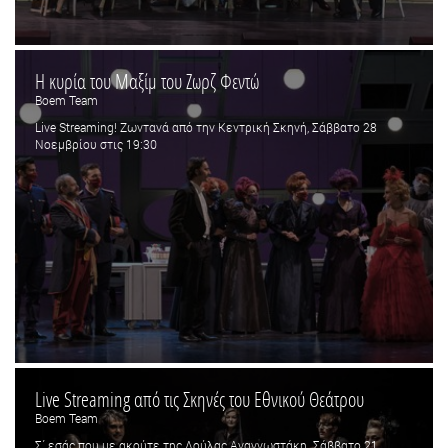
Η κυρία του Μαξίμ του Ζωρζ Φεντώ
Boem Team
Live Streaming! Ζωντανά από την Κεντρική Σκηνή, Σάββατο 28
Νοεμβρίου στις 19:30
Live Streaming από τις Σκηνές του Εθνικού Θεάτρου
Boem Team
Σ΄ εσάς που με ακούτε της Λούλας Αναγνωστάκη. Σάββατο 21