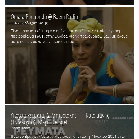
Omara Portuondo @ Boem Radio
Γιάννης Βλαχαντώνης
Είναι πραγματική τιμή για εμένα που αυτή η τελευταία παγκόσμια
περιοδεία θα έρθει στην Ελλάδα, για να τραγουδήσω μαζί με όλους
αυτά που με συγκινούν περισσότερο....
Υπόγεια Ρεύματα, Δ. Μητσοτάκης - Π. Κατσιμάνης
(Ενδελέχεια), Magic De Spell
Boem Team
Θέατρο Βράχων «Μελίνα Μερκούρη», Τετάρτη 7 Ιουλίου 2021 στις