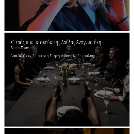
Σ΄ εσάς που με ακούτε της Λούλας Αναγνωστάκη
Boem Team
Από 30 Οκτωβρίου στη Σκηνή «Νίκος Κούρκουλος»