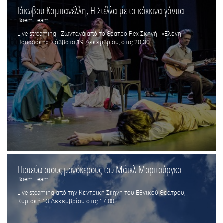
Ιάκωβου Καμπανέλλη, Η Στέλλα με τα κόκκινα γάντια
Boem Team
Live streaming - Zωντανά από το Θέατρο Rex Σκηνή - «Ελένη
Παπαδάκη». Σάββατο 19 Δεκεμβρίου, στις 20:30
Πιστεύω στους μονόκερους του Μάικλ Μορπούργκο
Boem Team
Live steaming από την Κεντρική Σκηνή του Εθνικού Θεάτρου,
Κυριακή 13 Δεκεμβρίου στις 17:00