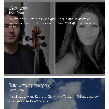
τσέλο+πιάνο!
Boem Team
Ρενάτο Ρίπο / Βικτωρία-Φιοράλμπα Κιαζίμη στο Πολιτιστικό
Συνεδριακό Κέντρο Ηρακλείου. Σάββατο, 20 Φεβρουαρίου, ώρα
21:00
Πιστεύω στους μονόκερους
Boem Team
Απευθείας από την Κεντρική Σκηνή, την Τετάρτη 17 Φεβρουαρίου
στις 10.00 & 12.30 αντίστοιχα.