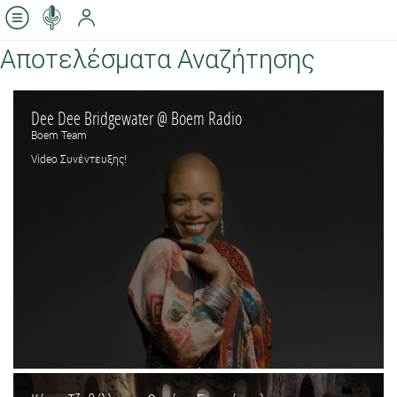
Αποτελέσματα Αναζήτησης
Dee Dee Bridgewater @ Boem Radio
Boem Team
Video Συνέντευξης!