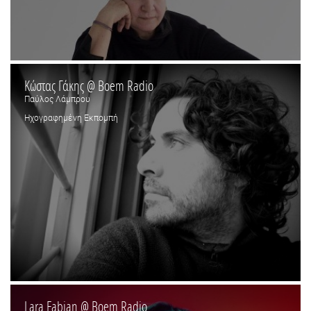
Κώστας Γάκης @ Boem Radio
Παύλος Λάμπρου
Ηχογραφημένη Εκπομπή
Lara Fabian @ Boem Radio