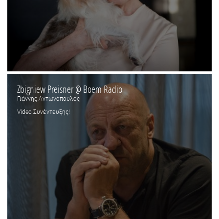
Zbigniew Preisner @ Boem Radio
Γιάννης Αντωνόπουλος
Video Συνέντευξης!