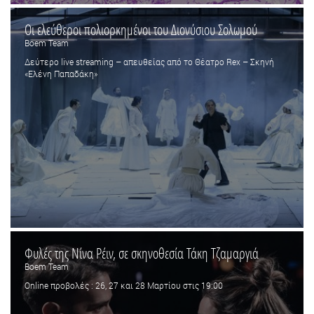
Οι ελεύθεροι πολιορκημένοι του Διονύσιου Σολωμού
Boem Team
Δεύτερο live streaming – απευθείας από το Θέατρο Rex – Σκηνή
«Ελένη Παπαδάκη»
Φυλές της Νίνα Ρέιν, σε σκηνοθεσία Τάκη Τζαμαργιά
Boem Team
Οnline προβολές : 26, 27 και 28 Μαρτίου στις 19:00