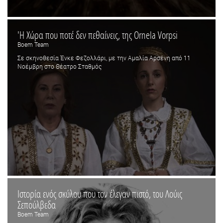
'Η Χώρα που ποτέ δεν πεθαίνεις, της Ornela Vorpsi
Boem Team
Σε σκηνοθεσία Ένκε Φεζολλάρι, με την Αμαλία Αρσένη από 11
Νοέμβρη στο Θέατρο Σταθμός
Ιστορία ενός σκύλου που τον έλεγαν πιστό, του Λούις
Σεπούλβεδα
Boem Team