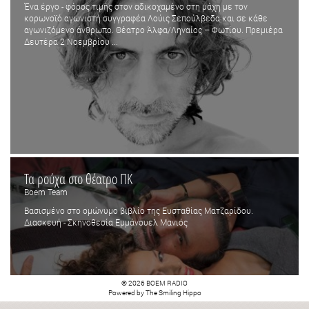
Ένα έργο - φόρος τιμής στον αδικοχαμένο στη μάχη με τον
κορωνοϊό αγωνιστή συγγραφέα Λούις Σεπούλβεδα και σε κάθε
αγωνιζόμενο άνθρωπο. Θέατρο Άλφα/Ληναίος – Φωτίου. Πρεμιέρα
Δευτέρα 2 Νοεμβρίου ...
Τα ρούχα στο θέατρο ΠΚ
Boem Team
Βασισμένο στο ομώνυμο βιβλίο της Ευσταθίας Ματζαρίδου.
Διασκευή - Σκηνοθεσία Εμμάνουελ Μανιός
© 2026 BOEM RADIO
Powered by
The Smiling Hippo